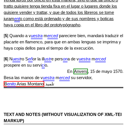
venda libros por officio en esta manera, sino el que tal officio o
tratto quisiere tenga tienda fixa en el lugar o lugares donde los
quisiere vender y trattar, y que de todos los libreros se tome
juram
ent
o como está ordenado y de sus nombres y boticas
haya copia en el libro del prototypógrapho
.
[
5
] Quando a v
uestra
m
erced
pareciere bien, mandará traduzir el
placarte en flamenco, para que en ambas lenguas se imprima y
haya copia dellos para el tiempo de la execución.
[
6
] N
uest
ro S
eñ
or la ill
ustr
e pers
on
a de v
uestra
m
erced
prospere en su servi
ci
o.
En
Anvers
,
15 de mayo 1570.
Besa las manos de v
uestra
m
erced
su servidor,
B
enito
Arias Montano
تلميد
TEXT AND NOTES (WITHOUT VISUALIZATION OF XML-TEI
MARKUP)