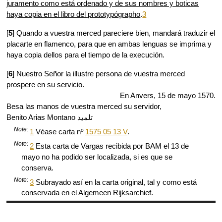
juramento como está ordenado y de sus nombres y boticas
haya copia en el libro del prototypógrapho
.
3
[
5
] Quando a vuestra merced pareciere bien, mandará traduzir el
placarte en flamenco, para que en ambas lenguas se imprima y
haya copia dellos para el tiempo de la execución.
[
6
] Nuestro Señor la illustre persona de vuestra merced
prospere en su servicio.
En Anvers, 15 de mayo 1570.
Besa las manos de vuestra merced su servidor,
Benito Arias Montano تلميد
Note:
1
Véase carta nº
1575 05 13 V
.
Note:
2
Esta carta de Vargas recibida por BAM el 13 de
mayo no ha podido ser localizada, si es que se
conserva.
Note:
3
Subrayado así en la carta original, tal y como está
conservada en el Algemeen Rijksarchief.