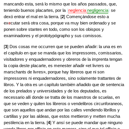
mancando esta, será lo mismo que los años passados, que,
teniendo buenos placartes, por la
neglencia
negligencia
se
dexó entrar el mal en la tierra. [
2
] Començándose esto a
ex
e
cutar será otra cosa, porque va muy bien ordenado y se
ponen sobre stantes en todo, como son los obispos y
examinadores y el prototypógrapho y sus comissos.
[
3
] Dos cosas me occurren que se pueden añadir: la una es en
el capítulo en que se manda que los impressores, comissarios,
visitadores y enquadernadores y obreros de la imprenta tengan
la copia deste placarte, es menester añadir «et livrers ou
marschants de livres», porque hay libreros que ni son
impressores ni enquadernadores, sino solamente trattantes de
libros. Y la otra es un capítulo también añadido que de sentencia
de los prelados y universidades y de los deputados, es
necessario allí donde se tratta de los maestros de scuelas, en
que se veden y quiten los libreros o vendelibros circunforaneos,
que son aquellos que andan por las calles vendiendo librillos y
cartillas y por las aldeas, que estos mettieron y metten mucha
pestilencia en la tierra. [
4
] Y ansí se puede mandar que ninguno