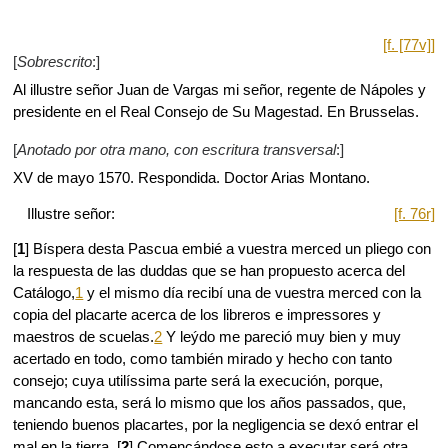
[f. [77v]]
[
Sobrescrito
:]
Al illustre señor Juan de Vargas mi señor, regente de Nápoles y
presidente en el Real Consejo de Su Magestad. En Brusselas.
[
Anotado por otra mano, con escritura transversal
:]
XV de mayo 1570. Respondida. Doctor Arias Montano.
Illustre señor:
[f. 76r]
[
1
] Bíspera desta Pascua embié a vuestra merced un pliego con
la respuesta de las duddas que se han propuesto acerca del
Catálogo,
1
y el mismo día recibí una de vuestra merced con la
copia del placarte acerca de los libreros e impressores y
maestros de scuelas.
2
Y leýdo me pareció muy bien y muy
acertado en todo, como también mirado y hecho con tanto
consejo; cuya utilíssima parte será la execución, porque,
mancando esta, será lo mismo que los años passados, que,
teniendo buenos placartes, por la negligencia se dexó entrar el
mal en la tierra. [
2
] Començándose esto a executar será otra