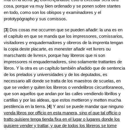
cosa, porque va muy bien ordenado y se ponen sobre stantes
en todo, como son los obispos y examinadores y el
prototypógrapho y sus comissos.
[
3
] Dos cosas me occurren que se pueden añadir: la una es en
el capítulo en que se manda que los impressores, comissarios,
visitadores y enquadernadores y obreros de la imprenta tengan
la copia deste placarte, es menester añadir «et livrers ou
marschants de livres», porque hay libreros que ni son
impressores ni enquadernadores, sino solamente trattantes de
libros. Y la otra es un capítulo también añadido que de sentencia
de los prelados y universidades y de los deputados, es
necessario allí donde se tratta de los maestros de scuelas, en
que se veden y quiten los libreros o vendelibros circunforaneos,
que son aquellos que andan por las calles vendiendo librillos y
cartillas y por las aldeas, que estos mettieron y metten mucha
pestilencia en la tierra. [
4
] Y ansí se puede mandar que ninguno
venda libros por officio en esta manera, sino el que tal officio o
tratto quisiere tenga tienda fixa en el lugar o lugares donde los
quisiere vender y trattar, y que de todos los libreros se tome