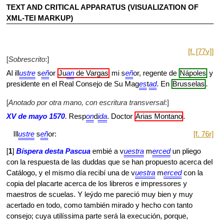
TEXT AND CRITICAL APPARATUS (VISUALIZATION OF
XML-TEI MARKUP)
[f. [77v]]
[
Sobrescrito
:]
Al ill
ustre
s
eñ
or
Ju
an
de Vargas
mi s
eñ
or, regente de
Nápoles
y
presidente en el Real Consejo de Su Mag
es
t
ad
. En
Brusselas
.
[
Anotado por otra mano, con escritura transversal
:]
XV de mayo 1570
. Resp
on
d
ida
. Doctor
Arias Montano
.
Ill
ustre
s
eñ
or:
[f. 76r]
[
1
]
Bíspera desta Pascua
embié a v
uestra
m
erced
un pliego
con la respuesta de las duddas que se han propuesto acerca del
Catálogo, y el mismo día recibí una de v
uestra
m
erced
con la
copia del placarte acerca de los libreros e impressores y
maestros de scuelas. Y leýdo me pareció muy bien y muy
acertado en todo, como también mirado y hecho con tanto
consejo; cuya utilíssima parte será la execución, porque,