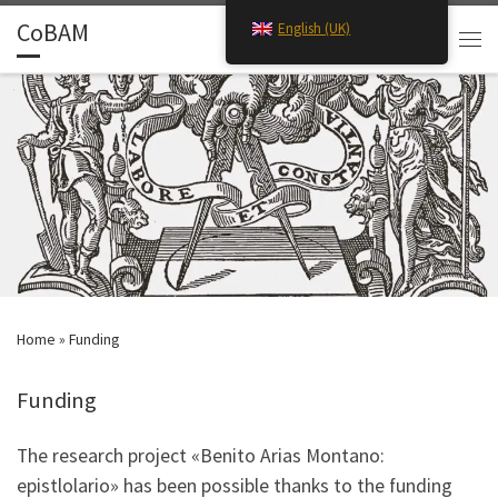
CoBAM
English (UK)
Skip to content
Search
Men
Home
»
Funding
Funding
The research project «Benito Arias Montano:
epistlolario» has been possible thanks to the funding