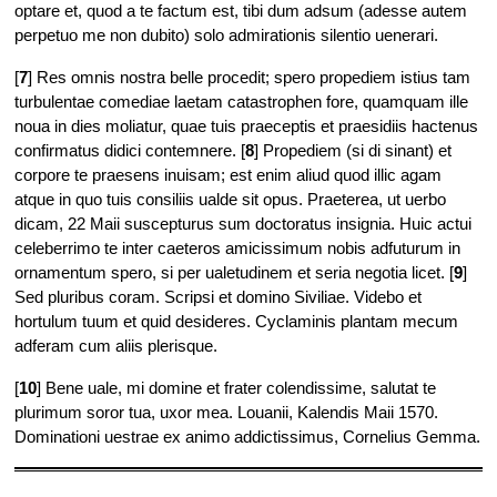
optare et, quod a te factum est, tibi dum adsum (adesse autem
perpetuo me non dubito) solo admirationis silentio uenerari.
[
7
] Res omnis nostra belle procedit; spero propediem istius tam
turbulentae comediae laetam catastrophen fore, quamquam ille
noua in dies moliatur, quae tuis praeceptis et praesidiis hactenus
confirmatus didici contemnere. [
8
] Propediem (si di sinant) et
corpore te praesens inuisam; est enim aliud quod illic agam
atque in quo tuis consiliis ualde sit opus. Praeterea, ut uerbo
dicam, 22 Maii suscepturus sum doctoratus insignia. Huic actui
celeberrimo te inter caeteros amicissimum nobis adfuturum in
ornamentum spero, si per ualetudinem et seria negotia licet. [
9
]
Sed pluribus coram. Scripsi et domino Siviliae. Videbo et
hortulum tuum et quid desideres. Cyclaminis plantam mecum
adferam cum aliis plerisque.
[
10
] Bene uale, mi domine et frater colendissime, salutat te
plurimum soror tua, uxor mea. Louanii, Kalendis Maii 1570.
Dominationi uestrae ex animo addictissimus, Cornelius Gemma.