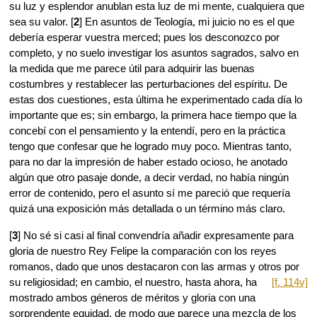
su luz y esplendor anublan esta luz de mi mente, cualquiera que
sea su valor. [
2
] En asuntos de Teología, mi juicio no es el que
debería esperar vuestra merced; pues los desconozco por
completo, y no suelo investigar los asuntos sagrados, salvo en
la medida que me parece útil para adquirir las buenas
costumbres y restablecer las perturbaciones del espíritu. De
estas dos cuestiones, esta última he experimentado cada día lo
importante que es; sin embargo, la primera hace tiempo que la
concebí con el pensamiento y la entendí, pero en la práctica
tengo que confesar que he logrado muy poco. Mientras tanto,
para no dar la impresión de haber estado ocioso, he anotado
algún que otro pasaje donde, a decir verdad, no había ningún
error de contenido, pero el asunto sí me pareció que requería
quizá una exposición más detallada o un término más claro.
[
3
] No sé si casi al final convendría añadir expresamente para
gloria de nuestro Rey Felipe la comparación con los reyes
romanos, dado que unos destacaron con las armas y otros por
su religiosidad; en cambio, el
nuestro, hasta ahora, ha
[f. 114v]
mostrado ambos géneros de méritos y gloria con una
sorprendente equidad, de modo que parece una mezcla de los