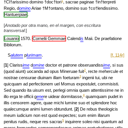
1
†Cl†arissimo domino †doc†tori
, sacrae paginae †in†terpreti
Regio, d
omino
Ariae †M†ontano, domino suo †co†lendissimo.
Hantuerpiae
.
[
Anotado por otra mano, en el margen, con escritura
transversal
:]
Louanio
1570.
Cornelii Gemmae
Calend
is
Maii. De praefatione
Bibliorum.
S
alutem
p
lurimam
.
[f. 114r]
[
1
] Clariss
ime
d
omine
doctor et patrone obseruandiss
ime
, si sus
2
(quod aiunt) uocanda ad opus Mineruae fuit
, recte mehercule et
3
nostrae censurae diuinam illam foeturam
ingenii tui, ubi ne
quicquam ad perfectionem uel Momus expostulet, commisisti.
Sed quando ita uisum est, perlegi omnia quam attentissime ne in
4
illo erga te officii g
ene
re uidear dormitasse,
quamquam pudet in
illis censorem agere, quae michi lumine suo et splendore hoc
qualecumque animi lumen obtundunt. [
2
] De rebus theologicis
meum iudicium non est quod expectes; sum enim illarum
5
penitus rudis, neque res sacras
inquirere soleo nisi quantum ad
mores formandos componendasque animae perturbationes utile