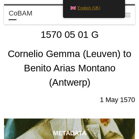
English (UK)
Skip to content
CoBAM
Search
Menu
1570 05 01 G
Cornelio Gemma (Leuven) to
Benito Arias Montano
(Antwerp)
1 May 1570
METADATA