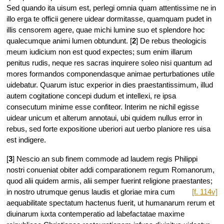
Sed quando ita uisum est, perlegi omnia quam attentissime ne in
illo erga te officii genere uidear dormitasse, quamquam pudet in
illis censorem agere, quae michi lumine suo et splendore hoc
qualecumque animi lumen obtundunt. [
2
] De rebus theologicis
meum iudicium non est quod expectes; sum enim illarum
penitus rudis, neque res sacras inquirere soleo nisi quantum ad
mores formandos componendasque animae perturbationes utile
uidebatur. Quarum istuc experior in dies praestantissimum, illud
autem cogitatione concepi dudum et intellexi, re ipsa
consecutum minime esse confiteor. Interim ne nichil egisse
uidear unicum et alterum annotaui, ubi quidem nullus error in
rebus, sed forte expositione uberiori aut uerbo planiore res uisa
est indigere.
[
3
] Nescio an sub finem commode ad laudem regis Philippi
nostri conueniat obiter addi comparationem regum Romanorum,
quod alii quidem armis, alii semper fuerint religione praestantes;
in
nostro utrumque genus laudis et gloriae mira cum
[f. 114v]
aequabilitate spectatum hactenus fuerit, ut humanarum rerum et
diuinarum iuxta contemperatio ad labefactatae maxime