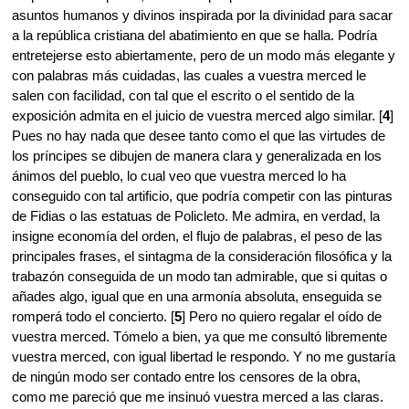
asuntos humanos y divinos inspirada por la divinidad para sacar
a la república cristiana del abatimiento en que se halla. Podría
entretejerse esto abiertamente, pero de un modo más elegante y
con palabras más cuidadas, las cuales a vuestra merced le
salen con facilidad, con tal que el escrito o el sentido de la
exposición admita en el juicio de vuestra merced algo similar. [
4
]
Pues no hay nada que desee tanto como el que las virtudes de
los príncipes se dibujen de manera clara y generalizada en los
ánimos del pueblo, lo cual veo que vuestra merced lo ha
conseguido con tal artificio, que podría competir con las pinturas
de Fidias o las estatuas de Policleto. Me admira, en verdad, la
insigne economía del orden, el flujo de palabras, el peso de las
principales frases, el sintagma de la consideración filosófica y la
trabazón conseguida de un modo tan admirable, que si quitas o
añades algo, igual que en una armonía absoluta, enseguida se
romperá todo el concierto. [
5
] Pero no quiero regalar el oído de
vuestra merced. Tómelo a bien, ya que me consultó libremente
vuestra merced, con igual libertad le respondo. Y no me gustaría
de ningún modo ser contado entre los censores de la obra,
como me pareció que me insinuó vuestra merced a las claras.