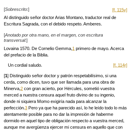
[
Sobrescrito
:]
[f. 115v]
Al distinguido señor doctor Arias Montano, traductor real de
Escritura Sagrada, con el debido respeto. Amberes.
[
Anotado por otra mano, en el margen, con escritura
transversal
:]
Lovaina 1570. De Cornelio Gemma,
1
primero de mayo. Acerca
del prefacio de la Biblia.
Un cordial saludo.
[f. 114r]
[
1
] Distinguido señor doctor y patrón respetabilísimo, si una
cerda, como dicen, tuvo que ser llamada para una obra de
Minerva,
2
con gran acierto, por Hércules, sometió vuestra
merced a nuestra censura aquel fruto divino de su ingenio,
donde ni siquiera Momo exigiría nada para alcanzar la
perfección.
3
Pero ya que ha parecido así, lo he leído todo lo más
atentamente posible para no dar la impresión de haberme
dormido en aquel tipo de obligación respecto a vuestra merced,
aunque me avergüenza ejercer mi censura en aquello que con