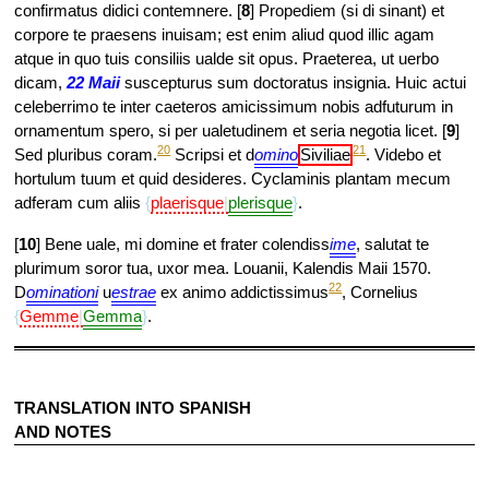
confirmatus didici contemnere. [
8
] Propediem (si di sinant) et
corpore te praesens inuisam; est enim aliud quod illic agam
atque in quo tuis consiliis ualde sit opus. Praeterea, ut uerbo
dicam,
22 Maii
suscepturus sum doctoratus insignia. Huic actui
celeberrimo te inter caeteros amicissimum nobis adfuturum in
ornamentum spero, si per ualetudinem et seria negotia licet. [
9
]
20
21
Sed pluribus coram.
Scripsi et d
omino
Siviliae
. Videbo et
hortulum tuum et quid desideres. Cyclaminis plantam mecum
adferam cum aliis
plaerisque
plerisque
.
[
10
] Bene uale, mi domine et frater colendiss
ime
, salutat te
plurimum soror tua, uxor mea. Louanii, Kalendis Maii 1570.
22
D
ominationi
u
estrae
ex animo addictissimus
, Cornelius
Gemme
Gemma
.
TRANSLATION INTO SPANISH
AND NOTES