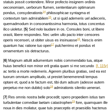
statuis possit contendere. Miror profecto insignem ordinis
oeconomiam, uerborum flumen, sententiarum optimarum
14
pondus, consyderationis
philosophicae syntagma et
15
contextum tam admirabilem
, ut si quid ademeris uel adieceris,
quemadmodum in consonantissima harmonia, totus concentus
ilico uioletur. [
5
] Sed nolo laudare in os. Consules boni, ut libere
orasti, libere respondeo. Nec uelim ullo pacto inter censores
16
operis recenseri, ut obiter uisus es insinuasse
. Nescis enim
17
quantum hac ratione tuo operi
pulcherrimo et pondus et
ornamentum sis detracturus.
[
6
] Magnum attulit adiumentum nobis commendatio tua, atque
huius beneficii non minor erit
gratia quam si me secundo
[f. 115r]
ac tertio a morte redemeris. Agerem pluribus gratias, sed ea est
tuorum omnium amplitudo, ut prestet benemerendi tempus
optare et, quod a te factum est, tibi dum adsum (adesse autem
18
perpetuo me non dubito) solo
admirationis silentio uenerari.
[
7
] Res omnis nostra belle procedit; spero propediem istius tam
19
turbulentae comediae laetam catastrophen
fore, quamquam ille
noua in dies moliatur, quae tuis praeceptis et praesidiis hactenus