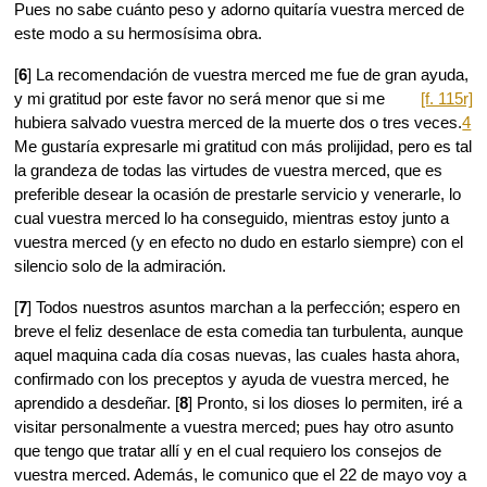
Pues no sabe cuánto peso y adorno quitaría vuestra merced de
este modo a su hermosísima obra.
[
6
] La recomendación de vuestra merced me fue de gran ayuda,
y mi gratitud por este favor no será menor
que si me
[f. 115r]
hubiera salvado vuestra merced de la muerte dos o tres veces.
4
Me gustaría expresarle mi gratitud con más prolijidad, pero es tal
la grandeza de todas las virtudes de vuestra merced, que es
preferible desear la ocasión de prestarle servicio y venerarle, lo
cual vuestra merced lo ha conseguido, mientras estoy junto a
vuestra merced (y en efecto no dudo en estarlo siempre) con el
silencio solo de la admiración.
[
7
] Todos nuestros asuntos marchan a la perfección; espero en
breve el feliz desenlace de esta comedia tan turbulenta, aunque
aquel maquina cada día cosas nuevas, las cuales hasta ahora,
confirmado con los preceptos y ayuda de vuestra merced, he
aprendido a desdeñar. [
8
] Pronto, si los dioses lo permiten, iré a
visitar personalmente a vuestra merced; pues hay otro asunto
que tengo que tratar allí y en el cual requiero los consejos de
vuestra merced. Además, le comunico que el 22 de mayo voy a