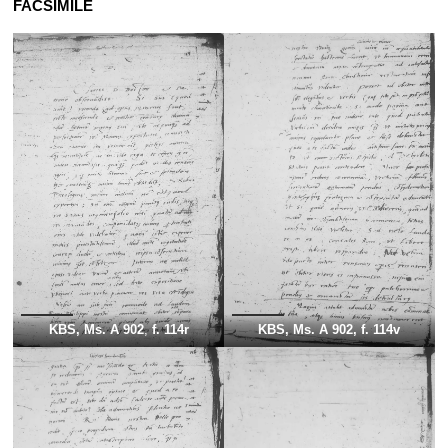
FACSIMILE
KBS, Ms. A 902
,
f. 114r
KBS, Ms. A 902, f. 114v