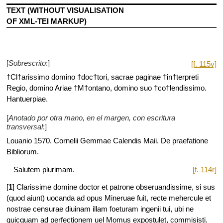
TEXT (WITHOUT VISUALISATION
OF XML-TEI MARKUP)
[
Sobrescrito
:]
[f. 115v]
†Cl†arissimo domino †doc†tori, sacrae paginae †in†terpreti
Regio, domino Ariae †M†ontano, domino suo †co†lendissimo.
Hantuerpiae.
[
Anotado por otra mano, en el margen, con escritura
transversal
:]
Louanio 1570. Cornelii Gemmae Calendis Maii. De praefatione
Bibliorum.
Salutem plurimam.
[f. 114r]
[
1
] Clarissime domine doctor et patrone obseruandissime, si sus
(quod aiunt) uocanda ad opus Mineruae fuit, recte mehercule et
nostrae censurae diuinam illam foeturam ingenii tui, ubi ne
quicquam ad perfectionem uel Momus expostulet, commisisti.