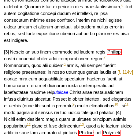
6
uidebatur. Quarum istuc experior in dies praestantissimum,
illud
autem cogitatione concepi dudum et intellexi, re ipsa
consecutum minime esse confiteor. Interim ne nichil egisse
uidear unicum et alterum annotaui, ubi quidem nullus error in
rebus, sed forte expositione uberiori aut uerbo planiore res uisa
est indigere.
[
3
] Nescio an sub finem commode ad laudem regis
Philippi
7
nostri conueniat obiter addi comparationem regum
8
Romanorum, quod alii quidem
armis, alii semper fuerint
religione praestantes; in
nostro utrumque genus laudis et
[f. 114v]
gloriae mira cum aequabilitate spectatum hactenus fuerit, ut
humanarum rerum et diuinarum iuxta contemperatio ad
labefactatae maxime reip
ublicae
Christianae restaurationem
infusa diuinitus uideatur. Posset id obiter intertexi, sed elegantius
9
10
11
et uerbis (quae tibi sunt in promptu
) multo elimatioribus
, si
modo pagina aut sensus rei tuo iudicio tale quid patiatur. [
4
]
Nichil enim desidero magis quam ut uirtutes principum animis
12
13
popularibus
plane et fuse delineentur
, quod a te factum uideo
artificio sane tam accurato ut picturis
Phidiae
uel
Polycleti