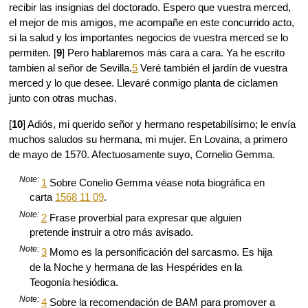
recibir las insignias del doctorado. Espero que vuestra merced,
el mejor de mis amigos, me acompañe en este concurrido acto,
si la salud y los importantes negocios de vuestra merced se lo
permiten. [
9
] Pero hablaremos más cara a cara. Ya he escrito
tambien al señor de Sevilla.
5
Veré también el jardín de vuestra
merced y lo que desee. Llevaré conmigo planta de ciclamen
junto con otras muchas.
[
10
] Adiós, mi querido señor y hermano respetabilísimo; le envía
muchos saludos su hermana, mi mujer. En Lovaina, a primero
de mayo de 1570. Afectuosamente suyo, Cornelio Gemma.
Note:
1
Sobre Conelio Gemma véase nota biográfica en
carta
1568 11 09
.
Note:
2
Frase proverbial para expresar que alguien
pretende instruir a otro más avisado.
Note:
3
Momo es la personificación del sarcasmo. Es hija
de la Noche y hermana de las Hespérides en la
Teogonía hesiódica.
Note:
4
Sobre la recomendación de BAM para promover a