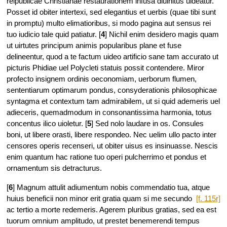
reipublicae Christianae restaurationem infusa diuinitus uideatur.
Posset id obiter intertexi, sed elegantius et uerbis (quae tibi sunt
in promptu) multo elimatioribus, si modo pagina aut sensus rei
tuo iudicio tale quid patiatur. [
4
] Nichil enim desidero magis quam
ut uirtutes principum animis popularibus plane et fuse
delineentur, quod a te factum uideo artificio sane tam accurato ut
picturis Phidiae uel Polycleti statuis possit contendere. Miror
profecto insignem ordinis oeconomiam, uerborum flumen,
sententiarum optimarum pondus, consyderationis philosophicae
syntagma et contextum tam admirabilem, ut si quid ademeris uel
adieceris, quemadmodum in consonantissima harmonia, totus
concentus ilico uioletur. [
5
] Sed nolo laudare in os. Consules
boni, ut libere orasti, libere respondeo. Nec uelim ullo pacto inter
censores operis recenseri, ut obiter uisus es insinuasse. Nescis
enim quantum hac ratione tuo operi pulcherrimo et pondus et
ornamentum sis detracturus.
[
6
] Magnum attulit adiumentum nobis commendatio tua, atque
huius beneficii non minor erit
gratia quam si me secundo
[f. 115r]
ac tertio a morte redemeris. Agerem pluribus gratias, sed ea est
tuorum omnium amplitudo, ut prestet benemerendi tempus