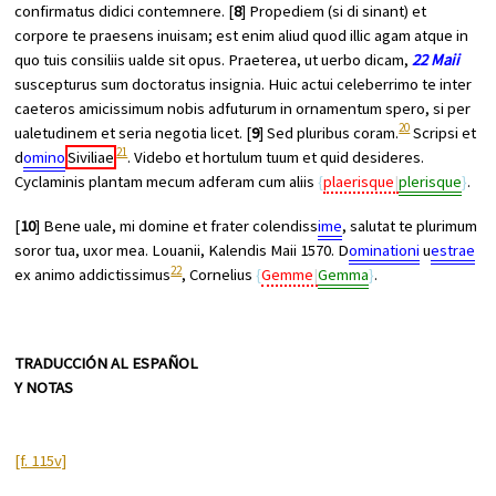
confirmatus didici contemnere. [
8
] Propediem (si di sinant) et
corpore te praesens inuisam; est enim aliud quod illic agam atque in
quo tuis consiliis ualde sit opus. Praeterea, ut uerbo dicam,
22 Maii
suscepturus sum doctoratus insignia. Huic actui celeberrimo te inter
caeteros amicissimum nobis adfuturum in ornamentum spero, si per
20
ualetudinem et seria negotia licet. [
9
] Sed pluribus coram.
Scripsi et
21
d
omino
Siviliae
. Videbo et hortulum tuum et quid desideres.
Cyclaminis plantam mecum adferam cum aliis
plaerisque
plerisque
.
[
10
] Bene uale, mi domine et frater colendiss
ime
, salutat te plurimum
soror tua, uxor mea. Louanii, Kalendis Maii 1570. D
ominationi
u
estrae
22
ex animo addictissimus
, Cornelius
Gemme
Gemma
.
TRADUCCIÓN AL ESPAÑOL
Y NOTAS
[f. 115v]