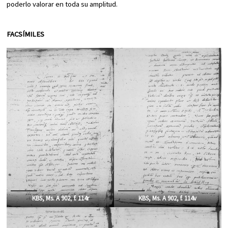
poderlo valorar en toda su amplitud.
FACSÍMILES
KBS, Ms. A 902
,
f. 114r
KBS, Ms. A 902, f. 114v