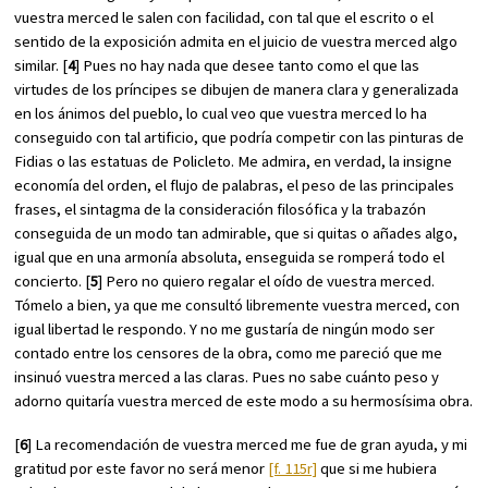
vuestra merced le salen con facilidad, con tal que el escrito o el
sentido de la exposición admita en el juicio de vuestra merced algo
similar. [
4
] Pues no hay nada que desee tanto como el que las
virtudes de los príncipes se dibujen de manera clara y generalizada
en los ánimos del pueblo, lo cual veo que vuestra merced lo ha
conseguido con tal artificio, que podría competir con las pinturas de
Fidias o las estatuas de Policleto. Me admira, en verdad, la insigne
economía del orden, el flujo de palabras, el peso de las principales
frases, el sintagma de la consideración filosófica y la trabazón
conseguida de un modo tan admirable, que si quitas o añades algo,
igual que en una armonía absoluta, enseguida se romperá todo el
concierto. [
5
] Pero no quiero regalar el oído de vuestra merced.
Tómelo a bien, ya que me consultó libremente vuestra merced, con
igual libertad le respondo. Y no me gustaría de ningún modo ser
contado entre los censores de la obra, como me pareció que me
insinuó vuestra merced a las claras. Pues no sabe cuánto peso y
adorno quitaría vuestra merced de este modo a su hermosísima obra.
[
6
] La recomendación de vuestra merced me fue de gran ayuda, y mi
gratitud por este favor no será menor
[f. 115r]
que si me hubiera