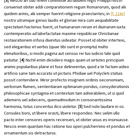
[
3
] Nescio an sub finem commode ad laudem regis Philippi nostri
conueniat obiter addi comparationem regum Romanorum, quod alii
quidem armis, alii semper fuerint religione praestantes; in
[f. 114v]
nostro utrumque genus laudis et gloriae mira cum aequabilitate
spectatum hactenus fuerit, ut humanarum rerum et diuinarum iuxta
contemperatio ad labefactatae maxime reipublicae Christianae
restaurationem infusa diuinitus uideatur. Posset id obiter intertexi,
sed elegantius et uerbis (quae tibi sunt in promptu) multo
elimatioribus, si modo pagina aut sensus rei tuo iudicio tale quid
patiatur. [
4
] Nichil enim desidero magis quam ut uirtutes principum
animis popularibus plane et fuse delineentur, quod a te factum uideo
artificio sane tam accurato ut picturis Phidiae uel Polycleti statuis
possit contendere. Miror profecto insignem ordinis oeconomiam,
uerborum flumen, sententiarum optimarum pondus, consyderationis
philosophicae syntagma et contextum tam admirabilem, ut si quid
ademeris uel adieceris, quemadmodum in consonantissima
harmonia, totus concentus ilico uioletur. [
5
] Sed nolo laudare in os.
Consules boni, ut libere orasti, libere respondeo. Nec uelim ullo
pacto inter censores operis recenseri, ut obiter uisus es insinuasse.
Nescis enim quantum hac ratione tuo operi pulcherrimo et pondus et
ornamentum sis detracturus.