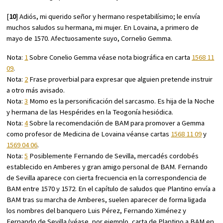
[
10
] Adiós, mi querido señor y hermano respetabilísimo; le envía
muchos saludos su hermana, mi mujer. En Lovaina, a primero de
mayo de 1570. Afectuosamente suyo, Cornelio Gemma.
Nota:
1
Sobre Conelio Gemma véase nota biográfica en carta
1568 11
09
.
Nota:
2
Frase proverbial para expresar que alguien pretende instruir
a otro más avisado.
Nota:
3
Momo es la personificación del sarcasmo. Es hija de la Noche
y hermana de las Hespérides en la Teogonía hesiódica.
Nota:
4
Sobre la recomendación de BAM para promover a Gemma
como profesor de Medicina de Lovaina véanse cartas
1568 11 09
y
1569 04 06
.
Nota:
5
Posiblemente Fernando de Sevilla, mercadés cordobés
establecido en Amberes y gran amigo personal de BAM. Fernando
de Sevilla aparece con cierta frecuencia en la correspondencia de
BAM entre 1570 y 1572. En el capítulo de saludos que Plantino envía a
BAM tras su marcha de Amberes, suelen aparecer de forma ligada
los nombres del banquero Luis Pérez, Fernando Ximénez y
Fernando de Sevilla (véase, por ejemplo, carta de Plantino a BAM en