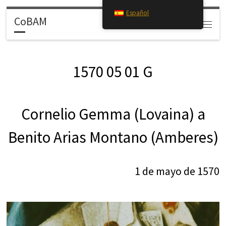
Español
Saltar al contenido
CoBAM
Search
Menú
1570 05 01 G
Cornelio Gemma (Lovaina) a
Benito Arias Montano (Amberes)
1 de mayo de 1570