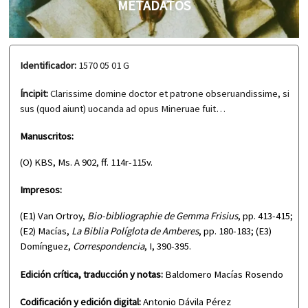
METADATOS
Identificador:
1570 05 01 G
Íncipit:
Clarissime domine doctor et patrone obseruandissime, si
sus (quod aiunt) uocanda ad opus Mineruae fuit…
Manuscritos:
(O) KBS, Ms. A 902, ff. 114r-115v.
Impresos:
(E1) Van Ortroy,
Bio-bibliographie de Gemma Frisius
, pp. 413-415;
(E2) Macías,
La Biblia Políglota de Amberes
, pp. 180-183; (E3)
Domínguez,
Correspondencia
, I, 390-395.
Edición crítica, traducción y notas:
Baldomero Macías Rosendo
Codificación y edición digital:
Antonio Dávila Pérez