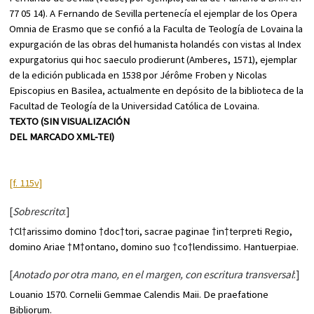
77 05 14). A Fernando de Sevilla pertenecía el ejemplar de los
Opera
Omnia
de Erasmo que se confió a la Faculta de Teología de Lovaina la
expurgación de las obras del humanista holandés con vistas al
Index
expurgatorius qui hoc saeculo prodierunt
(Amberes, 1571), ejemplar
de la edición publicada en 1538 por Jérôme Froben y Nicolas
Episcopius en Basilea, actualmente en depósito de la biblioteca de la
Facultad de Teología de la Universidad Católica de Lovaina.
TEXTO (SIN VISUALIZACIÓN
DEL MARCADO XML-TEI)
[f. 115v]
[
Sobrescrito
:]
†Cl†arissimo domino †doc†tori, sacrae paginae †in†terpreti Regio,
domino Ariae †M†ontano, domino suo †co†lendissimo. Hantuerpiae.
[
Anotado por otra mano, en el margen, con escritura transversal
:]
Louanio 1570. Cornelii Gemmae Calendis Maii. De praefatione
Bibliorum.