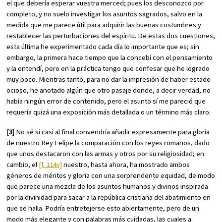
el que debería esperar vuestra merced; pues los desconozco por
completo, y no suelo investigar los asuntos sagrados, salvo en la
medida que me parece útil para adquirir las buenas costumbres y
restablecer las perturbaciones del espíritu. De estas dos cuestiones,
esta última he experimentado cada día lo importante que es; sin
embargo, la primera hace tiempo que la concebí con el pensamiento
y la entendí, pero en la práctica tengo que confesar que he logrado
muy poco. Mientras tanto, para no dar la impresión de haber estado
ocioso, he anotado algún que otro pasaje donde, a decir verdad, no
había ningún error de contenido, pero el asunto sí me pareció que
requería quizá una exposición más detallada o un término más claro.
[
3
] No sé si casi al final convendría añadir expresamente para gloria
de nuestro Rey Felipe la comparación con los reyes romanos, dado
que unos destacaron con las armas y otros por su religiosidad; en
cambio, el
[f. 114v]
nuestro, hasta ahora, ha mostrado ambos
géneros de méritos y gloria con una sorprendente equidad, de modo
que parece una mezcla de los asuntos humanos y divinos inspirada
por la divinidad para sacar a la república cristiana del abatimiento en
que se halla. Podría entretejerse esto abiertamente, pero de un
modo más elegante y con palabras más cuidadas, las cuales a