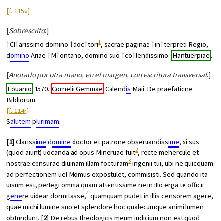
[f. 115v]
[
Sobrescrito
:]
1
†Cl†arissimo domino †doc†tori
, sacrae paginae †in†terpreti Regio,
d
omino
Ariae †M†ontano, domino suo †co†lendissimo.
Hantuerpiae
.
[
Anotado por otra mano, en el margen, con escritura transversal
:]
Louanio
1570.
Cornelii Gemmae
Calend
is
Maii. De praefatione
Bibliorum.
[f. 114r]
S
alutem
p
lurimam
.
[
1
] Clariss
ime
d
omine
doctor et patrone obseruandiss
ime
, si sus
2
(quod aiunt) uocanda ad opus Mineruae fuit
, recte mehercule et
3
nostrae censurae diuinam illam foeturam
ingenii tui, ubi ne quicquam
ad perfectionem uel Momus expostulet, commisisti. Sed quando ita
uisum est, perlegi omnia quam attentissime ne in illo erga te officii
4
g
ene
re uidear dormitasse,
quamquam pudet in illis censorem agere,
quae michi lumine suo et splendore hoc qualecumque animi lumen
obtundunt. [
2
] De rebus theologicis meum iudicium non est quod