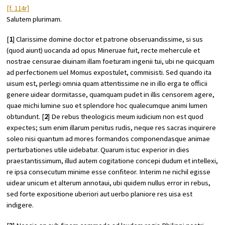
[f. 114r]
Salutem plurimam.
[
1
] Clarissime domine doctor et patrone obseruandissime, si sus
(quod aiunt) uocanda ad opus Mineruae fuit, recte mehercule et
nostrae censurae diuinam illam foeturam ingenii tui, ubi ne quicquam
ad perfectionem uel Momus expostulet, commisisti. Sed quando ita
uisum est, perlegi omnia quam attentissime ne in illo erga te officii
genere uidear dormitasse, quamquam pudet in illis censorem agere,
quae michi lumine suo et splendore hoc qualecumque animi lumen
obtundunt. [
2
] De rebus theologicis meum iudicium non est quod
expectes; sum enim illarum penitus rudis, neque res sacras inquirere
soleo nisi quantum ad mores formandos componendasque animae
perturbationes utile uidebatur. Quarum istuc experior in dies
praestantissimum, illud autem cogitatione concepi dudum et intellexi,
re ipsa consecutum minime esse confiteor. Interim ne nichil egisse
uidear unicum et alterum annotaui, ubi quidem nullus error in rebus,
sed forte expositione uberiori aut uerbo planiore res uisa est
indigere.