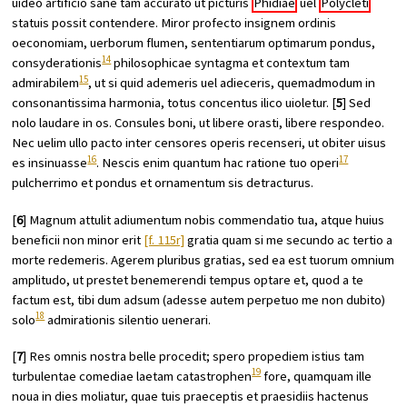
uideo artificio sane tam accurato ut picturis
Phidiae
uel
Polycleti
statuis possit contendere. Miror profecto insignem ordinis
oeconomiam, uerborum flumen, sententiarum optimarum pondus,
14
consyderationis
philosophicae syntagma et contextum tam
15
admirabilem
, ut si quid ademeris uel adieceris, quemadmodum in
consonantissima harmonia, totus concentus ilico uioletur. [
5
] Sed
nolo laudare in os. Consules boni, ut libere orasti, libere respondeo.
Nec uelim ullo pacto inter censores operis recenseri, ut obiter uisus
16
17
es insinuasse
. Nescis enim quantum hac ratione tuo operi
pulcherrimo et pondus et ornamentum sis detracturus.
[
6
] Magnum attulit adiumentum nobis commendatio tua, atque huius
beneficii non minor erit
[f. 115r]
gratia quam si me secundo ac tertio a
morte redemeris. Agerem pluribus gratias, sed ea est tuorum omnium
amplitudo, ut prestet benemerendi tempus optare et, quod a te
factum est, tibi dum adsum (adesse autem perpetuo me non dubito)
18
solo
admirationis silentio uenerari.
[
7
] Res omnis nostra belle procedit; spero propediem istius tam
19
turbulentae comediae laetam catastrophen
fore, quamquam ille
noua in dies moliatur, quae tuis praeceptis et praesidiis hactenus