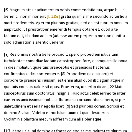
[
6
] Magnum attulit adiumentum nobis commendatio tua, atque huius
beneficii non minor erit
[f. 115r]
gratia quam si me secundo ac tertio a
morte redemeris. Agerem pluribus gratias, sed ea est tuorum omnium
amplitudo, ut prestet benemerendi tempus optare et, quod a te
factum est, tibi dum adsum (adesse autem perpetuo me non dubito)
solo admirationis silentio uenerari.
[
7
] Res omnis nostra belle procedit; spero propediem istius tam
turbulentae comediae laetam catastrophen fore, quamquam ille noua
in dies moliatur, quae tuis praeceptis et praesidiis hactenus
confirmatus didici contemnere. [
8
] Propediem (si di sinant) et
corpore te praesens inuisam; est enim aliud quod illic agam atque in
quo tuis consiliis ualde sit opus. Praeterea, ut uerbo dicam, 22 Maii
suscepturus sum doctoratus insignia. Huic actui celeberrimo te inter
caeteros amicissimum nobis adfuturum in ornamentum spero, si per
ualetudinem et seria negotia licet. [
9
] Sed pluribus coram. Scripsi et
domino Siviliae. Videbo et hortulum tuum et quid desideres.
Cyclaminis plantam mecum adferam cum aliis plerisque.
[
10
] Bene uale, mi domine et frater colendissime, salutat te plurimum