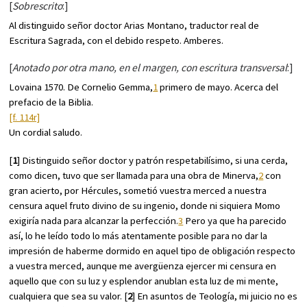
[
Sobrescrito
:]
Al distinguido señor doctor Arias Montano, traductor real de
Escritura Sagrada, con el debido respeto. Amberes.
[
Anotado por otra mano, en el margen, con escritura transversal
:]
Lovaina 1570. De Cornelio Gemma,
1
primero de mayo. Acerca del
prefacio de la Biblia.
[f. 114r]
Un cordial saludo.
[
1
] Distinguido señor doctor y patrón respetabilísimo, si una cerda,
como dicen, tuvo que ser llamada para una obra de Minerva,
2
con
gran acierto, por Hércules, sometió vuestra merced a nuestra
censura aquel fruto divino de su ingenio, donde ni siquiera Momo
exigiría nada para alcanzar la perfección.
3
Pero ya que ha parecido
así, lo he leído todo lo más atentamente posible para no dar la
impresión de haberme dormido en aquel tipo de obligación respecto
a vuestra merced, aunque me avergüenza ejercer mi censura en
aquello que con su luz y esplendor anublan esta luz de mi mente,
cualquiera que sea su valor. [
2
] En asuntos de Teología, mi juicio no es