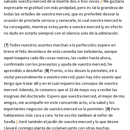
salvado vuestra merced de la muerte dos o tres veces.
4
Me gustaría
expresarle mi gratitud con más prolijidad, pero es tal la grandeza de
todas las virtudes de vuestra merced, que es preferible desear la
ocasión de prestarle servicio y venerarle, lo cual vuestra merced lo
ha conseguido, mientras estoy junto a vuestra merced (y en efecto
no dudo en estarlo siempre) con el silencio solo de la admiración.
[
7
] Todos nuestros asuntos marchan a la perfección; espero en
breve el feliz desenlace de esta comedia tan turbulenta, aunque
aquel maquina cada día cosas nuevas, las cuales hasta ahora,
confirmado con los preceptos y ayuda de vuestra merced, he
aprendido a desdeñar. [
8
] Pronto, si los dioses lo permiten, iré a
visitar personalmente a vuestra merced; pues hay otro asunto que
tengo que tratar allí y en el cual requiero los consejos de vuestra
merced. Además, le comunico que el 22 de mayo voy a recibir las
insignias del doctorado. Espero que vuestra merced, el mejor de mis
amigos, me acompañe en este concurrido acto, si la salud y los
importantes negocios de vuestra merced se lo permiten. [
9
] Pero
hablaremos más cara a cara. Ya he escrito tambien al señor de
Sevilla.
5
Veré también el jardín de vuestra merced y lo que desee.
Llevaré conmigo planta de ciclamen junto con otras muchas.