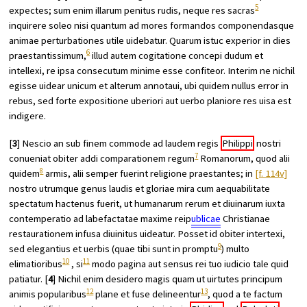
5
expectes; sum enim illarum penitus rudis, neque res sacras
inquirere soleo nisi quantum ad mores formandos componendasque
animae perturbationes utile uidebatur. Quarum istuc experior in dies
6
praestantissimum,
illud autem cogitatione concepi dudum et
intellexi, re ipsa consecutum minime esse confiteor. Interim ne nichil
egisse uidear unicum et alterum annotaui, ubi quidem nullus error in
rebus, sed forte expositione uberiori aut uerbo planiore res uisa est
indigere.
[
3
] Nescio an sub finem commode ad laudem regis
Philippi
nostri
7
conueniat obiter addi comparationem regum
Romanorum, quod alii
8
quidem
armis, alii semper fuerint religione praestantes; in
[f. 114v]
nostro utrumque genus laudis et gloriae mira cum aequabilitate
spectatum hactenus fuerit, ut humanarum rerum et diuinarum iuxta
contemperatio ad labefactatae maxime reip
ublicae
Christianae
restaurationem infusa diuinitus uideatur. Posset id obiter intertexi,
9
sed elegantius et uerbis (quae tibi sunt in promptu
) multo
10
11
elimatioribus
, si
modo pagina aut sensus rei tuo iudicio tale quid
patiatur. [
4
] Nichil enim desidero magis quam ut uirtutes principum
12
13
animis popularibus
plane et fuse delineentur
, quod a te factum