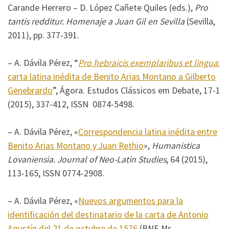
Carande Herrero – D. López Cañete Quiles (eds.),
Pro
tantis redditur. Homenaje a Juan Gil en Sevilla
(Sevilla,
2011), pp. 377-391.
– A. Dávila Pérez, “
Pro hebraicis exemplaribus et lingua
:
carta latina inédita de Benito Arias Montano a Gilberto
Genebrardo
”, Ágora. Estudos Clássicos em Debate, 17-1
(2015), 337-412, ISSN 0874-5498.
– A. Dávila Pérez, «
Correspondencia latina inédita entre
Benito Arias Montano y Juan Rethio
»,
Humanistica
Lovaniensia. Journal of Neo-Latin Studies
, 64 (2015),
113-165, ISSN 0774-2908.
– A. Dávila Pérez, «
Nuevos argumentos para la
identificación del destinatario de la carta de Antonio
Agustín del 21 de octubre de 1576
(BNE Ms.