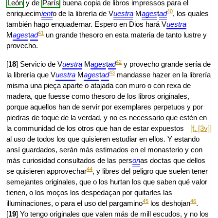
León
y de
París
buena copia de libros impressos para el
40
enriquecim
ient
o de la librería de V
uestra
M
ages
t
ad
, los quales
también hago enquadernar. Espero en Dios hará V
uestra
41
M
ages
t
ad
un grande thesoro en esta materia de tanto lustre y
provecho.
42
[
18
] Servicio de V
uestra
M
ages
t
ad
y provecho grande sería de
43
la librería que V
uestra
M
ages
t
ad
mandasse hazer en la librería
misma una pieça aparte o atajada con muro o con rexa de
madera, que fuesse como thesoro de los libros originales,
porque aquellos han de servir por exemplares perpetuos y por
piedras de toque de la verdad, y no es necessario que estén
en
la communidad de los otros que han de estar expuestos
[f. [3v]]
al uso de todos los que quisieren estudiar en ellos. Y estando
ansí guardados, serán más estimados en el monasterio y con
más curiosidad consultados de las pers
on
as doctas que dellos
44
se quisieren approvechar
, y libres del peligro que suelen tener
semejantes originales, que o los hurtan los que saben qué valor
tienen, o los moços los despedaçan por quitarles las
45
46
illuminaciones, o para el uso del pargamino
los deshojan
.
[
19
] Yo tengo originales que valen más de mill escudos, y no los