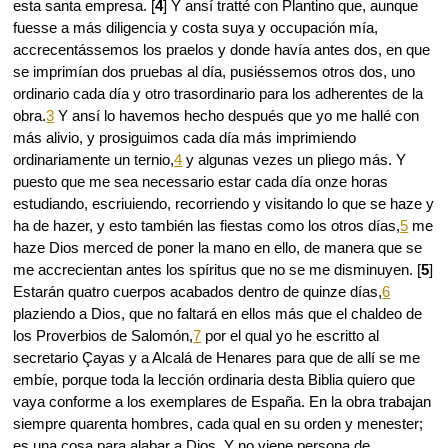
esta santa empresa. [
4
] Y ansí tratté con Plantino que, aunque
fuesse a más diligencia y costa suya y occupación mía,
accrecentássemos los praelos y donde havía antes dos, en que
se imprimían dos pruebas al día, pusiéssemos otros dos, uno
ordinario cada día y otro trasordinario para los adherentes de la
obra.
3
Y ansí lo havemos hecho después que yo me hallé con
más alivio, y prosiguimos cada día más imprimiendo
ordinariamente un ternio,
4
y algunas vezes un pliego más. Y
puesto que me sea necessario estar cada día onze horas
estudiando, escriuiendo, recorriendo y visitando lo que se haze y
ha de hazer, y esto también las fiestas como los otros días,
5
me
haze Dios merced de poner la mano en ello, de manera que se
me accrecientan antes los spíritus que no se me disminuyen. [
5
]
Estarán quatro cuerpos acabados dentro de quinze días,
6
plaziendo a Dios, que no faltará en ellos más que el chaldeo de
los Proverbios de Salomón,
7
por el qual yo he escritto al
secretario Çayas y a Alcalá de Henares para que de allí se me
embíe, porque toda la lección ordinaria desta Biblia quiero que
vaya conforme a los exemplares de España. En la obra trabajan
siempre quarenta hombres, cada qual en su orden y menester;
es una cosa para alabar a Dios. Y no viene persona de