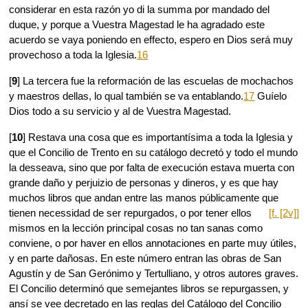
considerar en esta razón yo di la summa por mandado del
duque, y porque a Vuestra Magestad le ha agradado este
acuerdo se vaya poniendo en effecto, espero en Dios será muy
provechoso a toda la Iglesia.
16
[
9
] La tercera fue la reformación de las escuelas de mochachos
y maestros dellas, lo qual también se va entablando.
17
Guíelo
Dios todo a su servicio y al de Vuestra Magestad.
[
10
] Restava una cosa que es importantísima a toda la Iglesia y
que el Concilio de Trento en su catálogo decretó y todo el mundo
la desseava, sino que por falta de execución estava muerta con
grande daño y perjuizio de personas y dineros, y es que hay
muchos libros que andan entre las manos públicamente que
tienen
necessidad de ser repurgados, o por tener ellos
[f. [2v]]
mismos en la lección principal cosas no tan sanas como
conviene, o por haver en ellos annotaciones en parte muy útiles,
y en parte dañosas. En este número entran las obras de San
Agustín y de San Gerónimo y Tertulliano, y otros autores graves.
El Concilio determinó que semejantes libros se repurgassen, y
ansí se vee decretado en las reglas del Catálogo del Concilio