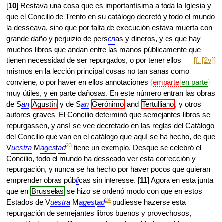
[
10
] Restava una cosa que es importantísima a toda la Iglesia y
que el Concilio de Trento en su catálogo decretó y todo el mundo
la desseava, sino que por falta de execución estava muerta con
grande daño y perjuizio de pers
on
as y dineros, y es que hay
muchos libros que andan entre las manos públicamente que
tienen
necessidad de ser repurgados, o por tener ellos
[f. [2v]]
mismos en la lección principal cosas no tan sanas como
conviene, o por haver en ellos annotaciones
emparte
en parte
muy útiles, y en parte dañosas. En este número entran las obras
de S
an
Agustín
y de S
an
Gerónimo
and
Tertulliano
, y otros
autores graves. El Concilio determinó que semejantes libros se
repurgassen, y ansí se vee decretado en las reglas del Catálogo
del Concilio que van en el catálogo que aquí se ha hecho, de que
23
V
uestra
M
ages
t
ad
tiene un exemplo. Desque se celebró el
Concilio, todo el mundo ha desseado ver esta corrección y
repurgación, y nunca se ha hecho por haver pocos que quieran
emprender obras púb
li
cas sin interesse. [
11
] Agora en esta junta
que en
Brusselas
se hizo se ordenó modo con que en estos
24
Estados de V
uestra
M
ages
t
ad
pudiesse hazerse esta
repurgación de semejantes libros buenos y provechosos,