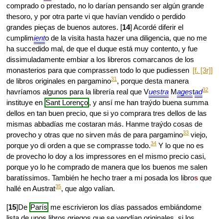
comprado o prestado, no lo darían pensando ser algún grande
thesoro, y por otra parte vi que havían vendido o perdido
grandes pieças de buenos autores. [
14
] Acordé diferir el
cumplim
ient
o de la visita hasta hazer una diligencia, que no me
ha succedido mal, de que el duque está muy contento, y fue
dissimuladamente embiar a los libreros comarcanos de los
monasterios para que
comprassen todo lo que pudiessen
[f. [3r]]
31
de libros originales en pargamino
, porque desta manera
32
havríamos algunos para la librería real que V
uestra
M
ages
t
ad
instituye en
Sant Lorenço
, y ansí me han traýdo buena summa
dellos en tan buen precio, que si yo comprara tres dellos de las
mismas abbadías me costaran más. Hanme traýdo cosas de
33
provecho y otras que no sirven más de para pargamino
viejo,
34
porque yo di orden a que se comprasse todo.
Y lo que no es
de provecho lo doy a los impressores en el mismo precio casi,
porque yo lo he comprado de manera que los buenos me salen
baratíssimos. También he hecho traer a mi posada los libro
s
que
35
hallé en Austrat
, que algo valían.
[
15
]De
París
me escrivieron los días passados embiándome
lista de unos libros griegos que se vendían originales, si los