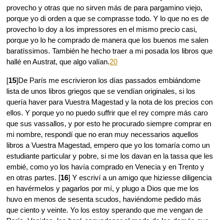
provecho y otras que no sirven más de para pargamino viejo,
porque yo di orden a que se comprasse todo. Y lo que no es de
provecho lo doy a los impressores en el mismo precio casi,
porque yo lo he comprado de manera que los buenos me salen
baratíssimos. También he hecho traer a mi posada los libros que
hallé en Austrat, que algo valían.
20
[
15
]De París me escrivieron los días passados embiándome
lista de unos libros griegos que se vendían originales, si los
quería haver para Vuestra Magestad y la nota de los precios con
ellos. Y porque yo no puedo suffrir que el rey compre más caro
que sus vassallos, y por esto he procurado siempre comprar en
mi nombre, respondí que no eran muy necessarios aquellos
libros a Vuestra Magestad, empero que yo los tomaría como un
estudiante particular y pobre, si me los davan en la tassa que les
embié, como yo los havía comprado en Venecia y en Trento y
en otras partes. [
16
] Y escriví a un amigo que hiziesse diligencia
en havérmelos y pagarlos por mí, y plugo a Dios que me los
huvo en menos de sesenta scudos, haviéndome pedido más
que ciento y veinte. Yo los estoy sperando que me vengan de