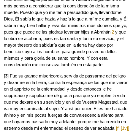
más penoso a considerar que la consideración de la misma
muerte. Puesto que yo me tenía persuadido que, llevándome
Dios, Él sabía lo que hazía y hazía lo que a mí me cumplía, y Él
sabría muy bien hallar y levantar ministros más idóneos que yo,
pues que puede de las piedras levantar hijos a Abrahán,
2
y que
la obra se acabaría, pues es tan santa y tan a su servicio, y el
mayor thesoro de sabiduría que en la tierra hay dado por
beneficio suyo a los hombres para grande provecho dellos
mismos y para gloria de su santo nombre. Y con esta
consideración me consolava también en esta parte.
[
3
] Fue su grande misericordia servida de passarme del peligro
y dexarme en la tierra, contra la esperança de los que me vieron
en el apprieto de la enfermedad, y desde entonces le he
supplicado y supplico me dé gracia para que yo emplee la vida
que me dexare en su servicio y en el de Vuestra Magestad, que
va muy encaminado al suyo. Y ansí por quien Él es me ha dado
ánimo y en mis pocas fuerças de convalescencia aliento para
que hayamos passado muy adelante, porque me ha crecido en
estremo desde mi enfermedad
el desseo de ver acabada
[f. [1v]]