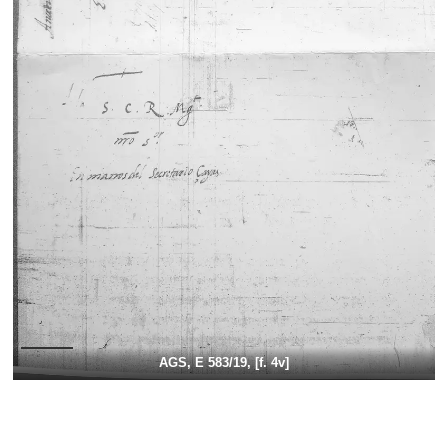
AGS, E 583/19, [f. 4v]