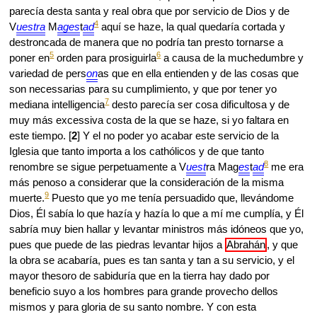
parecía desta santa y real obra que por servicio de Dios y de
4
V
uestra
M
ages
t
ad
aquí se haze, la qual quedaría cortada y
destroncada de manera que no podría tan presto tornarse a
5
6
poner en
orden para prosiguirla
a causa de la muchedumbre y
variedad de pers
on
as que en ella entienden y de las cosas que
son necessarias para su cumplimiento, y que por tener yo
7
mediana intelligencia
desto parecía ser cosa dificultosa y de
muy más excessiva costa de la que se haze, si yo faltara en
este tiempo. [
2
] Y el no poder yo acabar este servicio de la
Iglesia que tanto importa a los cathólicos y de que tanto
8
renombre se sigue perpetuamente a V
uest
ra Mag
es
t
ad
me era
más penoso a considerar que la consideración de la misma
9
muerte.
Puesto que yo me tenía persuadido que, llevándome
Dios, Él sabía lo que hazía y hazía lo que a mí me cumplía, y Él
sabría muy bien hallar y levantar ministros más idóneos que yo,
pues que puede de las piedras levantar hijos a
Abrahán
, y que
la obra se acabaría, pues es tan santa y tan a su servicio, y el
mayor thesoro de sabiduría que en la tierra hay dado por
beneficio suyo a los hombres para grande provecho dellos
mismos y para gloria de su santo nombre. Y con esta