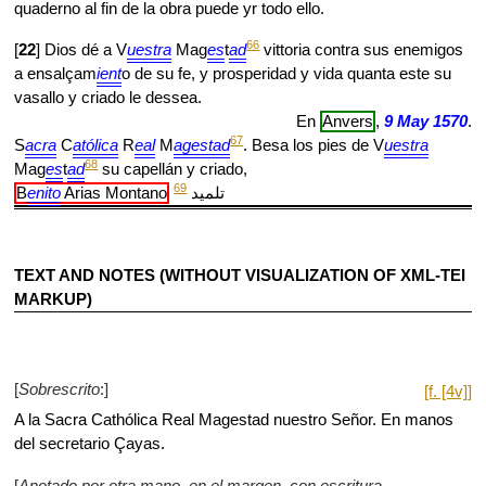
quaderno al fin de la obra puede yr todo ello.
66
[
22
] Dios dé a V
uestra
Mag
es
t
ad
vittoria contra sus enemigos
a ensalçam
ient
o de su fe, y prosperidad y vida quanta este su
vasallo y criado le dessea.
En
Anvers
,
9 May 1570
.
67
S
acra
C
atólica
R
eal
M
agestad
. Besa los pies de V
uestra
68
Mag
es
t
ad
su capellán y criado,
69
B
enito
Arias Montano
تلميد
TEXT AND NOTES (WITHOUT VISUALIZATION OF XML-TEI
MARKUP)
[
Sobrescrito
:]
[f. [4v]]
A la Sacra Cathólica Real Magestad nuestro Señor. En manos
del secretario Çayas.
[
Anotado por otra mano, en el margen, con escritura