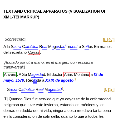
TEXT AND CRITICAL APPARATUS (VISUALIZATION OF
XML-TEI MARKUP)
[
Sobrescrito
:]
[f. [4v]]
1
A la S
acra
C
athólica
R
eal
M
a
g
es
t
ad
n
uest
ro S
eñ
or. En manos
del secretario
Çayas
.
[
Anotado por otra mano, en el margen, con escritura
transversal
:]
Anvers
. A Su M
agesta
d. El doctor
Arias Montano
a
IX de
2
mayo. 1570
. Rec
ibi
da a
XXIX de agosto
.
3
S
acra
C
athólica
R
eal
M
agestad
:
[f. [1r]]
[
1
] Quando Dios fue servido que yo cayesse de la enfermedad
peligrosa que tuve este invierno, estando los médicos y los
demás en dudda de mi vida, ninguna cosa me dava tanta pena
en la consideración de salir della, quanto lo que a todos les