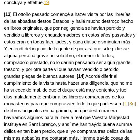
concluya y effettúe.
19
[
13
] El ottoño passado començé a hazer visita por las librerías
de las abbadías destos Estados, y hallé mucho destroço hecho
en libros originales, que por negligencia se havían perdido y
vendido a libreros y enquadernadores en estos años passados y
estos eran en todas facultades, y cada día se disminuían más.
Y entendí del ingenio de la gente de por acá que si le pidiesse
alguna persona grave un solo libro, el menor de todos,
comprado o prestado, no lo darían pensando ser algún grande
thesoro, y por otra parte vi que havían vendido o perdido
grandes pieças de buenos autores. [
14
] Acordé diferir el
cumplimiento de la visita hasta hazer una diligencia, que no me
ha succedido mal, de que el duque está muy contento, y fue
dissimuladamente embiar a los libreros comarcanos de los
monasterios para que
comprassen todo lo que pudiessen
[f. [3r]]
de libros originales en pargamino, porque desta manera
havríamos algunos para la librería real que Vuestra Magestad
instituye en Sant Lorenço, y ansí me han traýdo buena summa
dellos en tan buen precio, que si yo comprara tres dellos de las
mismas abbadías me costaran más. Hanme traýdo cosas de