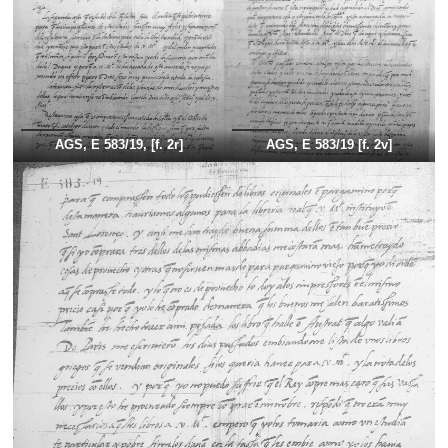
AGS, E 583/19, [f. 2r]
AGS, E 583/19 [f. 2v]