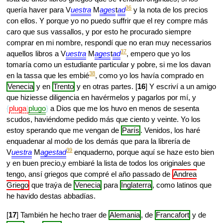
36
quería haver para V
uestra
M
ages
t
ad
y la nota de los precios
con ellos. Y porque yo no puedo suffrir que el rey compre más
caro que sus vassallos, y por esto he procurado siempre
comprar en mi nombre, respondí que no eran muy necessarios
37
aquellos libros a V
uestra
M
ages
t
ad
, empero que yo los
tomaría como un estudiante particular y pobre, si me los davan
38
en la tassa que les embié
, como yo los havía comprado en
Venecia
y en
Trento
y en otras partes. [
16
] Y escriví a un amigo
que hiziesse diligencia en havérmelos y pagarlos por mí, y
pluga
plugo
a Dios que me los huvo en menos de sesenta
scudos, haviéndome pedido más que ciento y veinte. Yo los
estoy sperando que me vengan de
París
. Venidos, los haré
enquadenar al modo de los demás que para la librería de
39
V
uestra
M
agestad
enquaderno, porque aquí se haze esto bien
y en buen precio,y embiaré la lista de todos los originales que
tengo, ansí griegos que compré el año passado de
Andrea
Griego
que traýa de
Venecia
para
Inglaterra
, como latinos que
he havido destas abbadías.
[
17
] También he hecho traer de
Alemania
, de
Francafort
y de