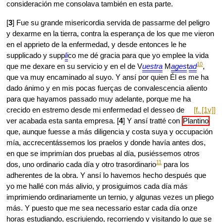
consideración me consolava también en esta parte.
[
3
] Fue su grande misericordia servida de passarme del peligro
y dexarme en la tierra, contra la esperança de los que me vieron
en el apprieto de la enfermedad, y desde entonces le he
supplicado y supp
li
co me dé gracia para que yo emplee la vida
10
que me dexare en su servicio y en el de V
uestra
M
ages
t
ad
,
que va muy encaminado al suyo. Y ansí por quien Él es me ha
dado ánimo y en mis pocas fuerças de convalescencia aliento
para que hayamos passado muy adelante, porque me ha
crecido en estremo desde mi enfermedad
el desseo de
[f. [1v]]
ver acabada esta santa empresa. [
4
] Y ansí tratté con
Plantino
que, aunque fuesse a más diligencia y costa suya y occupación
mía, accrecentássemos los praelos y donde havía antes dos,
en que se imprimían dos pruebas al día, pusiéssemos otros
11
dos, uno ordinario cada día y otro trasordinario
para los
adherentes de la obra. Y ansí lo havemos hecho después que
yo me hallé con más alivio, y prosiguimos cada día más
imprimiendo ordinariamente un ternio, y algunas vezes un pliego
más. Y puesto que me sea necessario estar cada día onze
horas estudiando, escriuiendo, recorriendo y visitando lo que se