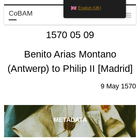
English (UK)
Skip to content
CoBAM
Search
Menu
1570 05 09
Benito Arias Montano
(Antwerp) to Philip II [Madrid]
9 May 1570
METADATA