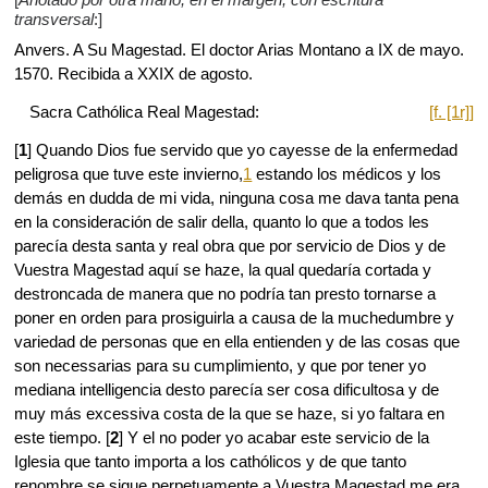
transversal
:]
Anvers. A Su Magestad. El doctor Arias Montano a IX de mayo.
1570. Recibida a XXIX de agosto.
Sacra Cathólica Real Magestad:
[f. [1r]]
[
1
] Quando Dios fue servido que yo cayesse de la enfermedad
peligrosa que tuve este invierno,
1
estando los médicos y los
demás en dudda de mi vida, ninguna cosa me dava tanta pena
en la consideración de salir della, quanto lo que a todos les
parecía desta santa y real obra que por servicio de Dios y de
Vuestra Magestad aquí se haze, la qual quedaría cortada y
destroncada de manera que no podría tan presto tornarse a
poner en orden para prosiguirla a causa de la muchedumbre y
variedad de personas que en ella entienden y de las cosas que
son necessarias para su cumplimiento, y que por tener yo
mediana intelligencia desto parecía ser cosa dificultosa y de
muy más excessiva costa de la que se haze, si yo faltara en
este tiempo. [
2
] Y el no poder yo acabar este servicio de la
Iglesia que tanto importa a los cathólicos y de que tanto
renombre se sigue perpetuamente a Vuestra Magestad me era