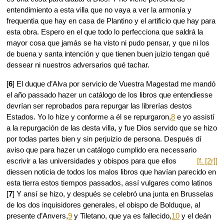
entendimiento a esta villa que no vaya a ver la armonía y
frequentia que hay en casa de Plantino y el artificio que hay para
esta obra. Espero en el que todo lo perfecciona que saldrá la
mayor cosa que jamás se ha visto ni pudo pensar, y que ni los
de buena y santa intención y que tienen buen juizio tengan qué
dessear ni nuestros adversarios qué tachar.
[
6
] El duque d’Alva por servicio de Vuestra Magestad me mandó
el año passado hazer un catálogo de los libros que entendiesse
devrían ser reprobados para repurgar las librerías destos
Estados. Yo lo hize y conforme a él se repurgaron,
8
e yo assistí
a la repurgación de las desta villa, y fue Dios servido que se hizo
por todas partes bien y sin perjuizio de persona. Después dí
aviso que para hazer un catálogo cumplido era necessario
escrivir a las universidades y obispos
para que ellos
[f. [2r]]
diessen noticia de todos los malos libros que havían parecido en
esta tierra estos tiempos passados, assí vulgares como latinos
[
7
] Y ansí se hizo, y después se celebró una junta en Brusselas
de los dos inquisidores generales, el obispo de Bolduque, al
presente d’Anvers,
9
y Tiletano, que ya es fallecido,
10
y el deán