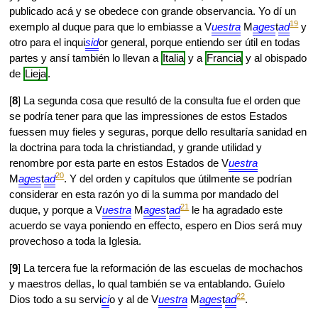
publicado acá y se obedece con grande observancia. Yo dí un
19
exemplo al duque para que lo embiasse a V
uestra
M
ages
t
ad
y
otro para el inqui
sid
or general, porque entiendo ser útil en todas
partes y ansí también lo llevan a
Italia
y a
Francia
y al obispado
de
Lieja
.
[
8
] La segunda cosa que resultó de la consulta fue el orden que
se podría tener para que las impressiones de estos Estados
fuessen muy fieles y seguras, porque dello resultaría sanidad en
la doctrina para toda la christiandad, y grande utilidad y
renombre por esta parte en estos Estados de V
uestra
20
M
ages
t
ad
. Y del orden y capítulos que útilmente se podrían
considerar en esta razón yo di la summa por mandado del
21
duque, y porque a V
uestra
M
ages
t
ad
le ha agradado este
acuerdo se vaya poniendo en effecto, espero en Dios será muy
provechoso a toda la Iglesia.
[
9
] La tercera fue la reformación de las escuelas de mochachos
y maestros dellas, lo qual también se va entablando. Guíelo
22
Dios todo a su servi
ci
o y al de V
uestra
M
ages
t
ad
.