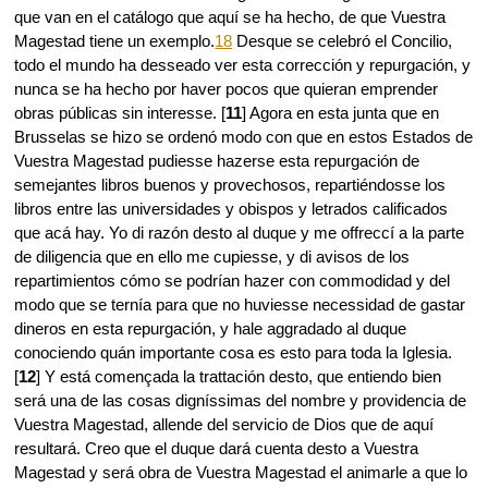
que van en el catálogo que aquí se ha hecho, de que Vuestra
Magestad tiene un exemplo.
18
Desque se celebró el Concilio,
todo el mundo ha desseado ver esta corrección y repurgación, y
nunca se ha hecho por haver pocos que quieran emprender
obras públicas sin interesse. [
11
] Agora en esta junta que en
Brusselas se hizo se ordenó modo con que en estos Estados de
Vuestra Magestad pudiesse hazerse esta repurgación de
semejantes libros buenos y provechosos, repartiéndosse los
libros entre las universidades y obispos y letrados calificados
que acá hay. Yo di razón desto al duque y me offreccí a la parte
de diligencia que en ello me cupiesse, y di avisos de los
repartimientos cómo se podrían hazer con commodidad y del
modo que se ternía para que no huviesse necessidad de gastar
dineros en esta repurgación, y hale aggradado al duque
conociendo quán importante cosa es esto para toda la Iglesia.
[
12
] Y está començada la trattación desto, que entiendo bien
será una de las cosas digníssimas del nombre y providencia de
Vuestra Magestad, allende del servicio de Dios que de aquí
resultará. Creo que el duque dará cuenta desto a Vuestra
Magestad y será obra de Vuestra Magestad el animarle a que lo