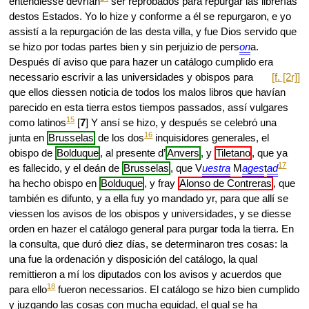
entendiesse devrían
ser reprobados para repurgar las librerías
destos Estados. Yo lo hize y conforme a él se repurgaron, e yo
assistí a la repurgación de las desta villa, y fue Dios servido que
se hizo por todas partes bien y sin perjuizio de pers
on
a.
Después dí aviso que para hazer un catálogo cumplido era
necessario escrivir a las universidades y obispos
para
[f. [2r]]
que ellos diessen noticia de todos los malos libros que havían
parecido en esta tierra estos tiempos passados, assí vulgares
15
como latinos
[
7
] Y ansí se hizo, y después se celebró una
16
junta en
Brusselas
de los dos
inquisidores generales, el
obispo de
Bolduque
, al presente d’
Anvers
, y
Tiletano
, que ya
17
es fallecido, y el deán de
Brusselas
, que V
uestra
M
ages
t
ad
ha hecho obispo en
Bolduque
, y fray
Alonso de Contreras
, que
también es difunto, y a ella fuy yo mandado yr, para que allí se
viessen los avisos de los obispos y universidades, y se diesse
orden en hazer el catálogo general para purgar toda la tierra. En
la consulta, que duró diez días, se determinaron tres cosas: la
una fue la ordenación y disposición del catálogo, la qual
remittieron a mí los diputados con los avisos y acuerdos que
18
para ello
fueron necessarios. El catálogo se hizo bien cumplido
y juzgando las cosas con mucha equidad, el qual se ha