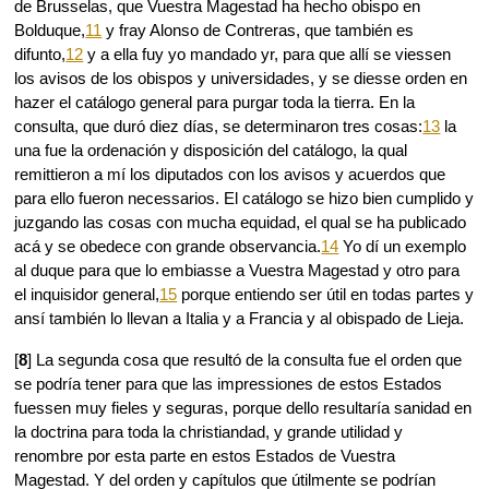
de Brusselas, que Vuestra Magestad ha hecho obispo en
Bolduque,
11
y fray Alonso de Contreras, que también es
difunto,
12
y a ella fuy yo mandado yr, para que allí se viessen
los avisos de los obispos y universidades, y se diesse orden en
hazer el catálogo general para purgar toda la tierra. En la
consulta, que duró diez días, se determinaron tres cosas:
13
la
una fue la ordenación y disposición del catálogo, la qual
remittieron a mí los diputados con los avisos y acuerdos que
para ello fueron necessarios. El catálogo se hizo bien cumplido y
juzgando las cosas con mucha equidad, el qual se ha publicado
acá y se obedece con grande observancia.
14
Yo dí un exemplo
al duque para que lo embiasse a Vuestra Magestad y otro para
el inquisidor general,
15
porque entiendo ser útil en todas partes y
ansí también lo llevan a Italia y a Francia y al obispado de Lieja.
[
8
] La segunda cosa que resultó de la consulta fue el orden que
se podría tener para que las impressiones de estos Estados
fuessen muy fieles y seguras, porque dello resultaría sanidad en
la doctrina para toda la christiandad, y grande utilidad y
renombre por esta parte en estos Estados de Vuestra
Magestad. Y del orden y capítulos que útilmente se podrían