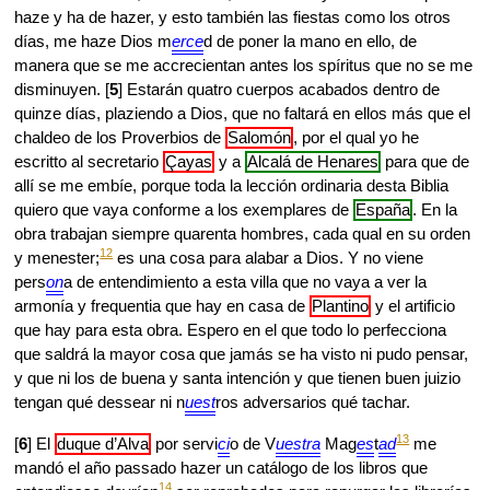
haze y ha de hazer, y esto también las fiestas como los otros
días, me haze Dios m
erce
d de poner la mano en ello, de
manera que se me accrecientan antes los spíritus que no se me
disminuyen. [
5
] Estarán quatro cuerpos acabados dentro de
quinze días, plaziendo a Dios, que no faltará en ellos más que el
chaldeo de los Proverbios de
Salomón
, por el qual yo he
escritto al secretario
Çayas
y a
Alcalá de Henares
para que de
allí se me embíe, porque toda la lección ordinaria desta Biblia
quiero que vaya conforme a los exemplares de
España
. En la
obra trabajan siempre quarenta hombres, cada qual en su orden
12
y menester;
es una cosa para alabar a Dios. Y no viene
pers
on
a de entendimiento a esta villa que no vaya a ver la
armonía y frequentia que hay en casa de
Plantino
y el artificio
que hay para esta obra. Espero en el que todo lo perfecciona
que saldrá la mayor cosa que jamás se ha visto ni pudo pensar,
y que ni los de buena y santa intención y que tienen buen juizio
tengan qué dessear ni n
uest
ros adversarios qué tachar.
13
[
6
] El
duque d’Alva
por servi
ci
o de V
uestra
Mag
es
t
ad
me
mandó el año passado hazer un catálogo de los libros que
14