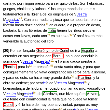
daría yo por ningún precio para ser quito dellos. Son hebraicos,
griegos, chaldeos y latinos. Y los tengo mandados en mis
testamentos a la librería de los originales de V
uestra
47
M
a
g
es
t
ad
. Con una mediana pieça que se appartasse en la
48
librería hasta doze coddos
en quadro, o a proporción desto,
bastaría. En las librerías de
Italia
tienen los libros raros en
49
50
caxas con llaves, cada uno
en su caxa.
Y ansí hazen más
venerable la auctoridad del libro.
[
20
] Por ser forçado
Gerónymo de Curiel
de ir a
España
a
entender en sus negocios con
Bernui
, no puede concluir la
51
suma que V
uestra
Mag
es
t
ad
le ha mandadoa prestar a
52
53
Plantino
para la
impressión
desta santa obra, y para que
consiguientemente yo vaya comprando los libros para la librería,
54
y parando esto, se haze muy grande daño
a
Plantino
, y la
55
obra se detiene; por serv
ici
o de V
uestra
Mag
es
t
ad
y
buenandança de la obra, he rogado a un amigo mío, vassallo de
56
V
uestra
Mag
es
t
ad
, de
Córdova
, que bive aquí en
Anvers
,
que tome con commodidad la resta que no puede ya tomar
Curiel
, y él lo haze de muy buena voluntad, porque es muy
57
hombre de bien y affecionadíssimo
al serv
ici
o de V
uestra