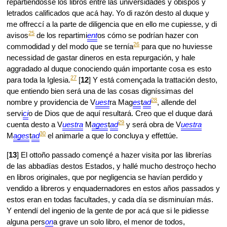
repartiéndosse los libros entre las universidades y obispos y
letrados calificados que acá hay. Yo di razón desto al duque y
me offreccí a la parte de diligencia que en ello me cupiesse, y di
25
avisos
de los repartimi
ent
os cómo se podrían hazer con
26
commodidad y del modo que se ternía
para que no huviesse
necessidad de gastar dineros en esta repurgación, y hale
aggradado al duque conociendo quán importante cosa es esto
27
para toda la Iglesia.
[
12
] Y está començada la trattación desto,
que entiendo bien será una de las cosas digníssimas del
28
nombre y providencia de V
uest
ra Mag
es
t
ad
, allende del
servi
ci
o de Dios que de aquí resultará. Creo que el duque dará
29
cuenta desto a V
uestra
M
ages
t
ad
y será obra de V
uestra
30
M
ages
t
ad
el animarle a que lo concluya y effettúe.
[
13
] El ottoño passado començé a hazer visita por las librerías
de las abbadías destos Estados, y hallé mucho destroço hecho
en libros originales, que por negligencia se havían perdido y
vendido a libreros y enquadernadores en estos años passados y
estos eran en todas facultades, y cada día se disminuían más.
Y entendí del ingenio de la gente de por acá que si le pidiesse
alguna pers
on
a grave un solo libro, el menor de todos,