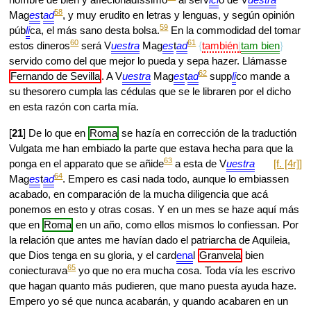
58
Mag
es
t
ad
, y muy erudito en letras y lenguas, y según opinión
59
púb
li
ca, el más sano desta bolsa.
En la commodidad del tomar
60
61
estos dineros
será V
uestra
Mag
es
t
ad
también
tam bien
servido como del que mejor lo pueda y sepa hazer. Llámasse
62
Fernando de Sevilla
. A V
uestra
Mag
es
t
ad
supp
li
co mande a
su thesorero cumpla las cédulas que se le libraren por el dicho
en esta razón con carta mía.
[
21
] De lo que en
Roma
se hazía en corrección de la traductión
Vulgata me han embiado la parte que estava hecha para que la
63
ponga en el apparato que se añide
a esta
de V
uestra
[f. [4r]]
64
Mag
es
t
ad
. Empero es casi nada todo, aunque lo embiassen
acabado, en comparación de la mucha diligencia que acá
ponemos en esto y otras cosas. Y en un mes se haze aquí más
que en
Roma
en un año, como ellos mismos lo confiessan. Por
la relación que antes me havían dado el patriarcha de Aquileia,
que Dios tenga en su gloria, y el card
ena
l
Granvela
bien
65
coniecturava
yo que no era mucha cosa. Toda vía les escrivo
que hagan quanto más pudieren, que mano puesta ayuda haze.
Empero yo sé que nunca acabarán, y quando acabaren en un