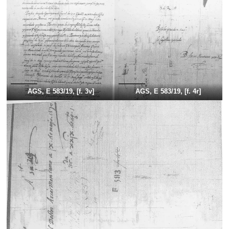
AGS, E 583/19, [f. 3v]
AGS, E 583/19, [f. 4r]