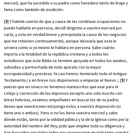
merced, que ha sucedido a su padre como heredero tanto de linaje y
fama como también de erudición.
[
3
] Y habida cuenta de que a causa de las continuas ocupaciones no
puedo hablarle en persona, decidí dirigirme a vuestra merced por
carta, y esta en verdad breve y precipitada (a causa de los negocios
que me retienen continuamente), aunque desearía que esta le
sirviera como si yo mismo le hablara en persona. Sabe cuánto
importa a la totalidad de la república cristiana y a todos los
estudiosos que esta Biblia se termine apoyada en todos los auxilios,
subsidios y pertrechada de todo aparato con la mayor
escrupulosidad y presteza. Ya casi hemos terminado todo el Antiguo
Testamento
4
y en breve nos disponemos a empezar el Nuevo.
1
[
5
] Y
puesto que en siriaco no tenemos manuscritos que usar para el
cotejo y corrección de los impresos excepto uno solo escrito con
letras hebreas, estamos empeñados en buscar los de su padre;
deseo que vuestra merced ponga estos a nuestra disposición (si
tiene uno o ambos). Pero si no los tiene vuestra merced y sabe
dónde están, tanto por la utilidad pública y la de la Iglesia como por la
autoridad del nombre del Rey, pido que emplee toda su diligencia y
tras buscarlos por todos lados nos proporcione en préstamo vuestra