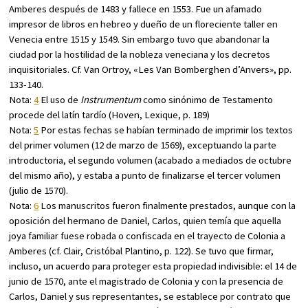
Amberes después de 1483 y fallece en 1553. Fue un afamado
impresor de libros en hebreo y dueño de un floreciente taller en
Venecia entre 1515 y 1549. Sin embargo tuvo que abandonar la
ciudad por la hostilidad de la nobleza veneciana y los decretos
inquisitoriales. Cf. Van Ortroy, «Les Van Bomberghen d’Anvers», pp.
133-140.
Nota:
4
El uso de
Instrumentum
como sinónimo de Testamento
procede del latín tardío (Hoven,
Lexique
, p. 189)
Nota:
5
Por estas fechas se habían terminado de imprimir los textos
del primer volumen (12 de marzo de 1569), exceptuando la parte
introductoria, el segundo volumen (acabado a mediados de octubre
del mismo año), y estaba a punto de finalizarse el tercer volumen
(julio de 1570).
Nota:
6
Los manuscritos fueron finalmente prestados, aunque con la
oposición del hermano de Daniel, Carlos, quien temía que aquella
joya familiar fuese robada o confiscada en el trayecto de Colonia a
Amberes (cf. Clair,
Cristóbal Plantino
, p. 122). Se tuvo que firmar,
incluso, un acuerdo para proteger esta propiedad indivisible: el 14 de
junio de 1570, ante el magistrado de Colonia y con la presencia de
Carlos, Daniel y sus representantes, se establece por contrato que