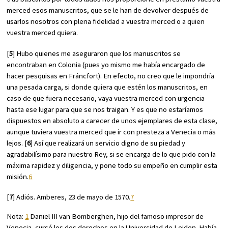
merced esos manuscritos, que se le han de devolver después de
usarlos nosotros con plena fidelidad a vuestra merced o a quien
vuestra merced quiera.
[
5
] Hubo quienes me aseguraron que los manuscritos se
encontraban en Colonia (pues yo mismo me había encargado de
hacer pesquisas en Fráncfort). En efecto, no creo que le impondría
una pesada carga, si donde quiera que estén los manuscritos, en
caso de que fuera necesario, vaya vuestra merced con urgencia
hasta ese lugar para que se nos traigan. Y es que no estaríamos
dispuestos en absoluto a carecer de unos ejemplares de esta clase,
aunque tuviera vuestra merced que ir con presteza a Venecia o más
lejos. [
6
] Así que realizará un servicio digno de su piedad y
agradabilísimo para nuestro Rey, si se encarga de lo que pido con la
máxima rapidez y diligencia, y pone todo su empeño en cumplir esta
misión.
6
[
7
] Adiós. Amberes, 23 de mayo de 1570.
7
Nota:
1
Daniel III van Bomberghen, hijo del famoso impresor de
Venecia, cursó los dos derechos en la Universidad de Leiden. Había