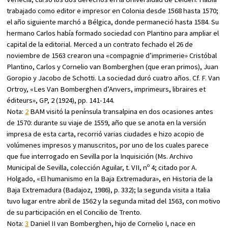
trabajado como editor e impresor en Colonia desde 1568 hasta 1570;
el año siguiente marchó a Bélgica, donde permaneció hasta 1584. Su
hermano Carlos había formado sociedad con Plantino para ampliar el
capital de la editorial. Merced a un contrato fechado el 26 de
noviembre de 1563 crearon una «compagnie d’imprimerie» Cristóbal
Plantino, Carlos y Cornelio van Bomberghen (que eran primos), Juan
Goropio y Jacobo de Schotti. La sociedad duró cuatro años. Cf. F. Van
Ortroy, «Les Van Bomberghen d’Anvers, imprimeurs, libraires et
éditeurs»,
GP
, 2 (1924), pp. 141-144.
Nota:
2
BAM visitó la península transalpina en dos ocasiones antes
de 1570: durante su viaje de 1559, año que se anota en la versión
impresa de esta carta, recorrió varias ciudades e hizo acopio de
volúmenes impresos y manuscritos, por uno de los cuales parece
que fue interrogado en Sevilla por la Inquisición (Ms. Archivo
Municipal de Sevilla, colección Aguilar, t. VII, nº 4; citado por A.
Holgado, «El humanismo en la Baja Extremadura», en
Historia de la
Baja Extremadura
(Badajoz, 1986), p. 332); la segunda visita a Italia
tuvo lugar entre abril de 1562 y la segunda mitad del 1563, con motivo
de su participación en el Concilio de Trento.
Nota:
3
Daniel II van Bomberghen, hijo de Cornelio I, nace en