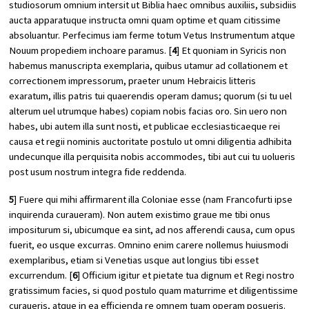
studiosorum omnium intersit ut Biblia haec omnibus auxiliis, subsidiis
aucta apparatuque instructa omni quam optime et quam citissime
absoluantur. Perfecimus iam ferme totum Vetus Instrumentum atque
Nouum propediem inchoare paramus. [
4
] Et quoniam in Syricis non
habemus manuscripta exemplaria, quibus utamur ad collationem et
correctionem impressorum, praeter unum Hebraicis litteris
exaratum, illis patris tui quaerendis operam damus; quorum (si tu uel
alterum uel utrumque habes) copiam nobis facias oro. Sin uero non
habes, ubi autem illa sunt nosti, et publicae ecclesiasticaeque rei
causa et regii nominis auctoritate postulo ut omni diligentia adhibita
undecunque illa perquisita nobis accommodes, tibi aut cui tu uolueris
post usum nostrum integra fide reddenda.
5
] Fuere qui mihi affirmarent illa Coloniae esse (nam Francofurti ipse
inquirenda curaueram). Non autem existimo graue me tibi onus
impositurum si, ubicumque ea sint, ad nos afferendi causa, cum opus
fuerit, eo usque excurras. Omnino enim carere nollemus huiusmodi
exemplaribus, etiam si Venetias usque aut longius tibi esset
excurrendum. [
6
] Officium igitur et pietate tua dignum et Regi nostro
gratissimum facies, si quod postulo quam maturrime et diligentissime
curaueris, atque in ea efficienda re omnem tuam operam posueris.