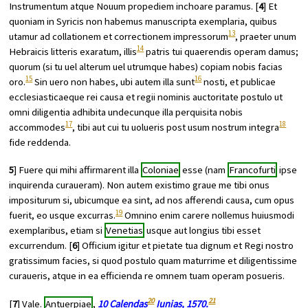
Instrumentum atque Nouum propediem inchoare paramus. [
4
] Et
quoniam in Syricis non habemus manuscripta exemplaria, quibus
13
utamur ad collationem et correctionem impressorum
, praeter unum
14
Hebraicis litteris exaratum, illis
patris tui quaerendis operam damus;
quorum (si tu uel alterum uel utrumque habes) copiam nobis facias
15
16
oro.
Sin uero non habes, ubi autem illa sunt
nosti, et publicae
ecclesiasticaeque rei causa et regii nominis auctoritate postulo ut
omni diligentia adhibita undecunque illa perquisita nobis
17
18
accommodes
, tibi aut cui tu uolueris post usum nostrum integra
fide reddenda.
5
] Fuere qui mihi affirmarent illa
Coloniae
esse (nam
Francofurti
ipse
inquirenda curaueram). Non autem existimo graue me tibi onus
impositurum si, ubicumque ea sint, ad nos afferendi causa, cum opus
19
fuerit, eo usque excurras.
Omnino enim carere nollemus huiusmodi
exemplaribus, etiam si
Venetias
usque aut longius tibi esset
excurrendum. [
6
] Officium igitur et pietate tua dignum et Regi nostro
gratissimum facies, si quod postulo quam maturrime et diligentissime
curaueris, atque in ea efficienda re omnem tuam operam posueris.
20
21
[
7
] Vale.
Antuerpiae
,
10 Calendas
Iunias, 1570.