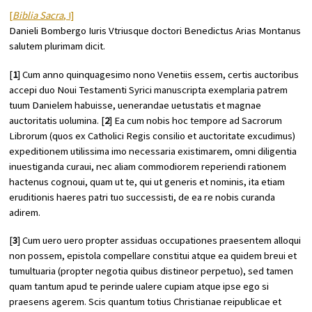
[
Biblia Sacra
, I]
Danieli Bombergo Iuris Vtriusque doctori Benedictus Arias Montanus
salutem plurimam dicit.
[
1
] Cum anno quinquagesimo nono Venetiis essem, certis auctoribus
accepi duo Noui Testamenti Syrici manuscripta exemplaria patrem
tuum Danielem habuisse, uenerandae uetustatis et magnae
auctoritatis uolumina. [
2
] Ea cum nobis hoc tempore ad Sacrorum
Librorum (quos ex Catholici Regis consilio et auctoritate excudimus)
expeditionem utilissima imo necessaria existimarem, omni diligentia
inuestiganda curaui, nec aliam commodiorem reperiendi rationem
hactenus cognoui, quam ut te, qui ut generis et nominis, ita etiam
eruditionis haeres patri tuo successisti, de ea re nobis curanda
adirem.
[
3
] Cum uero uero propter assiduas occupationes praesentem alloqui
non possem, epistola compellare constitui atque ea quidem breui et
tumultuaria (propter negotia quibus distineor perpetuo), sed tamen
quam tantum apud te perinde ualere cupiam atque ipse ego si
praesens agerem. Scis quantum totius Christianae reipublicae et