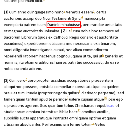
salutem plurimam dicit.
2
3
[
1
] Cum anno quinquagesimo nono
Venetiis essem
, certis
4
auctoribus accepi duo Noui Testamenti Syrici
manuscripta
exemplaria patrem tuum
Danielem habuisse
, uenerandae uetustatis
5
et magnae auctoritatis uolumina. [
2
] Ea
cum nobis hoc tempore ad
Sacrorum Librorum (quos ex Catholici Regis consilio et auctoritate
excudimus) expeditionem utilissima imo necessaria existimarem,
omni diligentia inuestiganda curaui, nec aliam commodiorem
6
reperiendi rationem hactenus cognoui, quam ut te, qui ut
generis et
nominis, ita etiam eruditionis haeres patri tuo successisti, de ea re
nobis curanda adirem.
7
[
3
] Cum uero
uero propter assiduas occupationes praesentem
alloqui non possem, epistola compellare constitui atque ea quidem
8
breui et tumultuaria (propter negotia quibus
distineor perpetuo), sed
9
10
tamen quam tantum apud te perinde
ualere cupiam atque
ipse ego
si praesens agerem. Scis quantum totius Christianae reipub
licae
et
11
studiosorum omnium intersit ut Biblia haec
omnibus auxiliis,
subsidiis aucta apparatuque instructa omni quam optime et quam
12
citissime absoluantur. Perfecimus iam ferme totum
Vetus