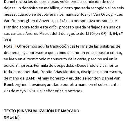
Daniel reciba los dos preciosos volúmenes a condición de que
dejase un depósito en metálico, dinero que sería recogido a los seis
meses, cuando se devolvieran los manuscritos (cf. Van Ortroy, «Les
Van Bomberghen d’Anvers», p. 143). La perspectiva personal de
Plantino sobre todo este difícil proceso queda reflejada en una de
sus cartas a Andrés Masio, del 1 de agosto de 1570 (en
CP
, III, 64, nº
393).
Nota:
7
Ofrecemos aquí la traducción castellana de las palabras de
despedida y sobrescrito que, como se anotan en el aparato crítico,
se leen en el testimonio manuscrito de la carta, pero no así en la
edición impresa. Fórmula de despedida: «Deseándole vivamente
toda la prosperidad, Benito Arias Montano, discípulo»; sobrescrito,
de mano de BAM: «Al muy honesto y erudito señor don Daniel Van
Bomberghen. Lovaina»; anotado por otra mano en el sobrescrito:
«23 de mayo 1570. Del señor Arias Montano».
TEXTO (SIN VISUALIZACIÓN DE MARCADO
XML-TEI)