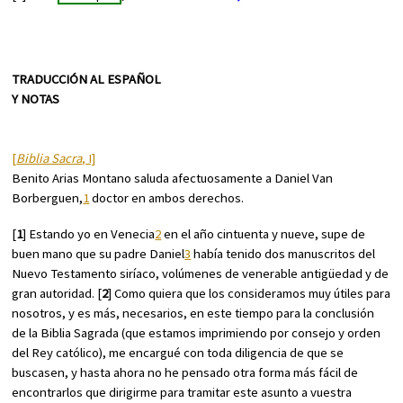
TRADUCCIÓN AL ESPAÑOL
Y NOTAS
[
Biblia Sacra
, I]
Benito Arias Montano saluda afectuosamente a Daniel Van
Borberguen,
1
doctor en ambos derechos.
[
1
] Estando yo en Venecia
2
en el año cintuenta y nueve, supe de
buen mano que su padre Daniel
3
había tenido dos manuscritos del
Nuevo Testamento siríaco, volúmenes de venerable antigüedad y de
gran autoridad. [
2
] Como quiera que los consideramos muy útiles para
nosotros, y es más, necesarios, en este tiempo para la conclusión
de la Biblia Sagrada (que estamos imprimiendo por consejo y orden
del Rey católico), me encargué con toda diligencia de que se
buscasen, y hasta ahora no he pensado otra forma más fácil de
encontrarlos que dirigirme para tramitar este asunto a vuestra