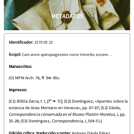
METADATOS
Identificador:
1570 05 23
Íncipit:
Cum anno quinquagesimo nono Venetiis essem…
Manuscritos:
(O) MPM Arch. 76, ff. 94r-95v.
Impresos:
(E1)
Biblia Sacra
, t. I, [fº ❧ 7r]; (E2) Domínguez, «Apuntes sobre la
estancia de Arias Montano en Venecia», pp. 67-87; (E2) Dávila,
Correspondencia conservada en el Museo Plantin-Moretus
, I, pp.
25-28; (E3) Domínguez,
Correspondencia
, I, 504-511.
Edición crítica, traducción y notas:
Antonio Dávila Pérez