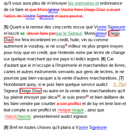
qu’il vous aura pleu de m’envoyer
les memoires et
ordonnance
de ce faire
et que Mons
igneu
r Vostre frere Diego Díaz suivant
l’advis de V
ostre
S
igneurie
m’aura pourve
.
[
5
] Quant a la remise des cinq cents escus que V
ostre
S
igneurie
m’escrit
se
devoir faire par
que le Signeur
Mons
igneu
r
Diego
Díaz
me fera incontinent en credit, huile, vin ou comme
9
autrement ie voudray, ie ne scay
milleur ne plus propre moyen
pour moy que en credit, que i’entends estre par lectre de change
sur quelque marchant qui me paye ici ledict argent. [
6
] Car
d’autant que ie m’occupe a l’imprimerie et marchandise de livres,
cartes et autres instruments servants aux gens de lectres, ie ne
pourrois pas bien vacquer a la vente d’autres marchandises. [
7
]
Nonobstant quoy, si ie puis faire
quelque service audict
[f. 75v]
Signeur
Diego Díaz
ou autre en la vente des marchandises qu’il
10
11
luy plairoit envoyer par deca
, ie suis prest
et bien delibere de
les faire vendre par courtier
a son proffict
et de luy en tenir bon et
leal compte a son proffict et
risique
risque
, ainsi que
i’escri
i’escris
presentement audict signeur.
[
8
] Bref en toutes choses qu’il plaira a V
ostre
S
igneurie