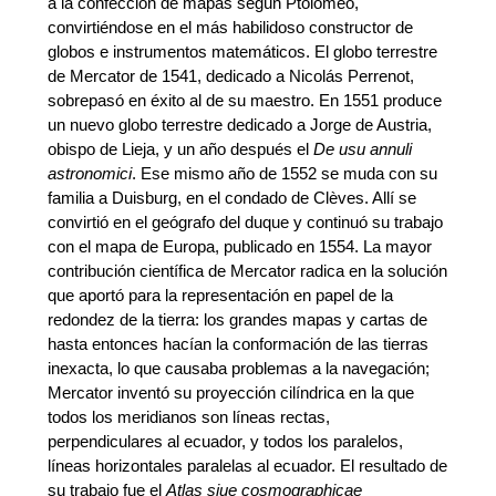
a la confección de mapas según Ptolomeo,
convirtiéndose en el más habilidoso constructor de
globos e instrumentos matemáticos. El globo terrestre
de Mercator de 1541, dedicado a Nicolás Perrenot,
sobrepasó en éxito al de su maestro. En 1551 produce
un nuevo globo terrestre dedicado a Jorge de Austria,
obispo de Lieja, y un año después el
De usu annuli
astronomici
. Ese mismo año de 1552 se muda con su
familia a Duisburg, en el condado de Clèves. Allí se
convirtió en el geógrafo del duque y continuó su trabajo
con el mapa de Europa, publicado en 1554. La mayor
contribución científica de Mercator radica en la solución
que aportó para la representación en papel de la
redondez de la tierra: los grandes mapas y cartas de
hasta entonces hacían la conformación de las tierras
inexacta, lo que causaba problemas a la navegación;
Mercator inventó su proyección cilíndrica en la que
todos los meridianos son líneas rectas,
perpendiculares al ecuador, y todos los paralelos,
líneas horizontales paralelas al ecuador. El resultado de
su trabajo fue el
Atlas siue cosmographicae