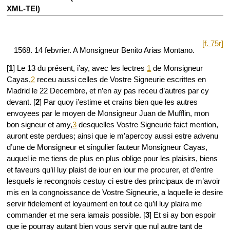
XML-TEI)
[f. 75r]
1568. 14 febvrier. A Monsigneur Benito Arias Montano.
[
1
] Le 13 du présent, i’ay, avec les lectres
1
de Monsigneur
Cayas,
2
receu aussi celles de Vostre Signeurie escrittes en
Madrid le 22 Decembre, et n’en ay pas receu d’autres par cy
devant. [
2
] Par quoy i’estime et crains bien que les autres
envoyees par le moyen de Monsigneur Juan de Mufflin, mon
bon signeur et amy,
3
desquelles Vostre Signeurie faict mention,
auront este perdues; ainsi que ie m’apercoy aussi estre advenu
d’une de Monsigneur et singulier fauteur Monsigneur Cayas,
auquel ie me tiens de plus en plus oblige pour les plaisirs, biens
et faveurs qu’il luy plaist de iour en iour me procurer, et d’entre
lesquels ie recongnois cestuy ci estre des principaux de m’avoir
mis en la congnoissance de Vostre Signeurie, a laquelle ie desire
servir fidelement et loyaument en tout ce qu’il luy plaira me
commander et me sera iamais possible. [
3
] Et si ay bon espoir
que ie pourray autant bien vous servir que nul autre tant de