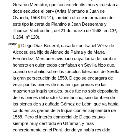
Gerardo Mercator, que son excelentísimos y cuestan a
doce escudos el par» (Arias Montano a Juan de
Ovando, 1568 06 14); también ofrece información de
este tipo la carta de Plantino a Jean Desserans y
Thomas Vantrouillier, del 21 de marzo de 1568, en
CP
,
I, 264, nº 120).
Nota:
6
Diego Díaz Becerril, casado con Isabel Vélez de
Alcocer, era hijo de Alonso de Palma y de María
Fernández. Mercader avispado cuya fama de hombre
honesto en quien todos confiaban en Sevilla hizo que,
cuando se abatió sobre los círculos luteranos de Sevilla
la gran persecución de 1559, Diego se encargara de
velar por los bienes de sus amigos presos en las
mazmorras inquisitoriales, pues fue no solo depositario
de los bienes del doctor Constantino, sino también de
los bienes de su cuñado Gómez de León, que ya había
caído en las garras de la Inquisición en septiembre de
1559. Pero el interés comercial de Diego estuvo
siempre muy centrado en Ultramar, y más
concretamente en el Perú, donde ya había residido