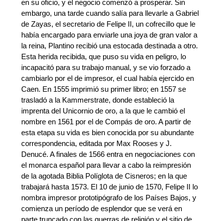
en su oficio, y el negocio comenzó a prosperar. Sin
embargo, una tarde cuando salía para llevarle a Gabriel
de Zayas, el secretario de Felipe II, un cofrecillo que le
había encargado para enviarle una joya de gran valor a
la reina, Plantino recibió una estocada destinada a otro.
Esta herida recibida, que puso su vida en peligro, lo
incapacitó para su trabajo manual, y se vio forzado a
cambiarlo por el de impresor, el cual había ejercido en
Caen. En 1555 imprimió su primer libro; en 1557 se
trasladó a la Kammerstrate, donde estableció la
imprenta del Unicornio de oro, a la que le cambió el
nombre en 1561 por el de Compás de oro. A partir de
esta etapa su vida es bien conocida por su abundante
correspondencia, editada por Max Rooses y J.
Denucé. A finales de 1566 entra en negociaciones con
el monarca español para llevar a cabo la reimpresión
de la agotada Biblia Políglota de Cisneros; en la que
trabajará hasta 1573. El 10 de junio de 1570, Felipe II lo
nombra impresor prototipógrafo de los Países Bajos, y
comienza un período de esplendor que se verá en
parte truncado con las guerras de religión y el sitio de