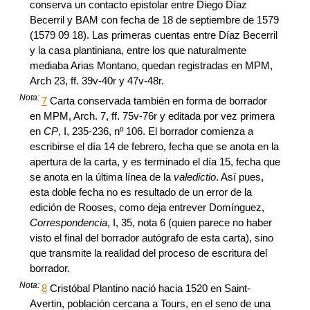
conserva un contacto epistolar entre Diego Díaz
Becerril y BAM con fecha de 18 de septiembre de 1579
(1579 09 18). Las primeras cuentas entre Díaz Becerril
y la casa plantiniana, entre los que naturalmente
mediaba Arias Montano, quedan registradas en MPM,
Arch 23, ff. 39v-40r y 47v-48r.
Nota:
7
Carta conservada también en forma de borrador
en MPM, Arch. 7, ff. 75v-76r y editada por vez primera
en
CP
, I, 235-236, nº 106. El borrador comienza a
escribirse el día 14 de febrero, fecha que se anota en la
apertura de la carta, y es terminado el día 15, fecha que
se anota en la última línea de la
valedictio
. Así pues,
esta doble fecha no es resultado de un error de la
edición de Rooses, como deja entrever Domínguez,
Correspondencia
, I, 35, nota 6 (quien parece no haber
visto el final del borrador autógrafo de esta carta), sino
que transmite la realidad del proceso de escritura del
borrador.
Nota:
8
Cristóbal Plantino nació hacia 1520 en Saint-
Avertin, población cercana a Tours, en el seno de una