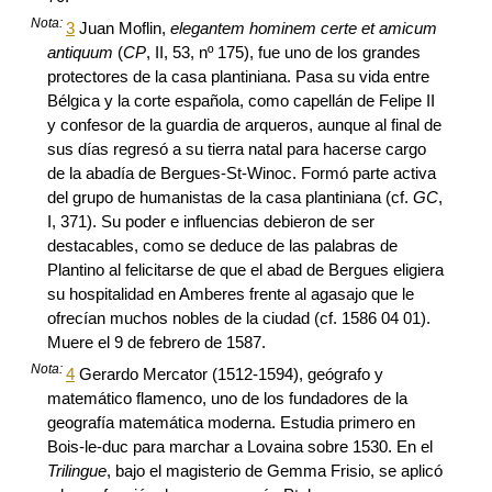
Nota:
3
Juan Moflin,
elegantem hominem certe et amicum
antiquum
(
CP
, II, 53, nº 175), fue uno de los grandes
protectores de la casa plantiniana. Pasa su vida entre
Bélgica y la corte española, como capellán de Felipe II
y confesor de la guardia de arqueros, aunque al final de
sus días regresó a su tierra natal para hacerse cargo
de la abadía de Bergues-St-Winoc. Formó parte activa
del grupo de humanistas de la casa plantiniana (cf.
GC
,
I, 371). Su poder e influencias debieron de ser
destacables, como se deduce de las palabras de
Plantino al felicitarse de que el abad de Bergues eligiera
su hospitalidad en Amberes frente al agasajo que le
ofrecían muchos nobles de la ciudad (cf. 1586 04 01).
Muere el 9 de febrero de 1587.
Nota:
4
Gerardo Mercator (1512-1594), geógrafo y
matemático flamenco, uno de los fundadores de la
geografía matemática moderna. Estudia primero en
Bois-le-duc para marchar a Lovaina sobre 1530. En el
Trilingue
, bajo el magisterio de Gemma Frisio, se aplicó