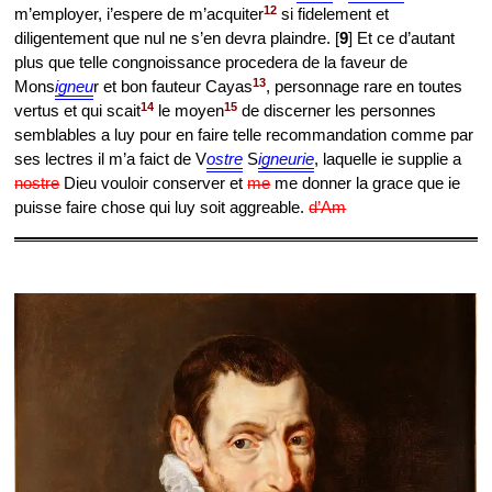
12
m’employer, i’espere de m’acquiter
si fidelement et
diligentement que nul ne s’en devra plaindre. [
9
] Et ce d’autant
plus que telle congnoissance procedera de la faveur de
13
Mons
igneu
r et bon fauteur Cayas
, personnage rare en toutes
14
15
vertus et qui scait
le moyen
de discerner les personnes
semblables a luy pour en faire telle recommandation comme par
ses lectres il m’a faict de V
ostre
S
igneurie
, laquelle ie supplie a
nostre
Dieu vouloir conserver et
me
me donner la grace que ie
puisse faire chose qui luy soit aggreable.
d’Am