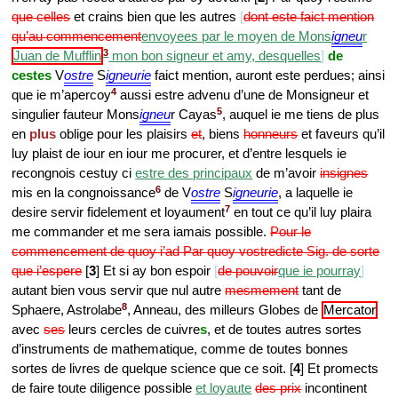
que celles
et crains bien que les autres
dont este faict mention
qu’au commencement
envoyees par le moyen de Mons
igneu
r
3
Juan de Mufflin
mon bon signeur et amy, desquelles
de
cestes
V
ostre
S
igneurie
faict mention, auront este perdues; ainsi
4
que ie m’apercoy
aussi estre advenu d’une de Monsigneur et
5
singulier fauteur Mons
igneu
r Cayas
, auquel ie me tiens de plus
en
plus
oblige pour les plaisirs
et
, biens
honneurs
et faveurs qu’il
luy plaist de iour en iour me procurer, et d’entre lesquels ie
recongnois cestuy ci
estre des principaux
de m’avoir
insignes
6
mis en la congnoissance
de V
ostre
S
igneurie
, a laquelle ie
7
desire servir fidelement et loyaument
en tout ce qu’il luy plaira
me commander et me sera iamais possible.
Pour le
commencement de quoy i’ad Par quoy vostredicte Sig. de sorte
que i’espere
[
3
] Et si ay bon espoir
de pouvoir
que ie pourray
autant bien vous servir que nul autre
mesmement
tant de
8
Sphaere, Astrolabe
, Anneau, des milleurs Globes de
Mercator
avec
ses
leurs cercles de cuivre
s
, et de toutes autres sortes
d’instruments de mathematique, comme de toutes bonnes
sortes de livres de quelque science que ce soit. [
4
] Et promects
de faire toute diligence possible
et loyaute
des prix
incontinent