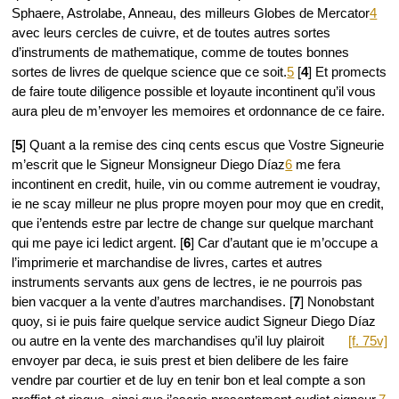
Sphaere, Astrolabe, Anneau, des milleurs Globes de Mercator
4
avec leurs cercles de cuivre, et de toutes autres sortes
d’instruments de mathematique, comme de toutes bonnes
sortes de livres de quelque science que ce soit.
5
[
4
] Et promects
de faire toute diligence possible et loyaute incontinent qu’il vous
aura pleu de m’envoyer les memoires et ordonnance de ce faire.
[
5
] Quant a la remise des cinq cents escus que Vostre Signeurie
m’escrit que le Signeur Monsigneur Diego Díaz
6
me fera
incontinent en credit, huile, vin ou comme autrement ie voudray,
ie ne scay milleur ne plus propre moyen pour moy que en credit,
que i’entends estre par lectre de change sur quelque marchant
qui me paye ici ledict argent. [
6
] Car d’autant que ie m’occupe a
l’imprimerie et marchandise de livres, cartes et autres
instruments servants aux gens de lectres, ie ne pourrois pas
bien vacquer a la vente d’autres marchandises. [
7
] Nonobstant
quoy, si ie puis faire quelque service audict Signeur Diego Díaz
ou autre en la vente des
marchandises qu’il luy plairoit
[f. 75v]
envoyer par deca, ie suis prest et bien delibere de les faire
vendre par courtier et de luy en tenir bon et leal compte a son