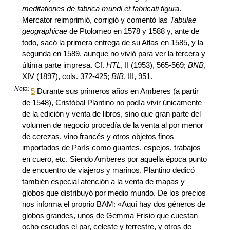
meditationes de fabrica mundi et fabricati figura
.
Mercator reimprimió, corrigió y comentó las
Tabulae
geographicae
de Ptolomeo en 1578 y 1588 y, ante de
todo, sacó la primera entrega de su Atlas en 1585, y la
segunda en 1589, aunque no vivió para ver la tercera y
última parte impresa. Cf.
HTL
, II (1953), 565-569;
BNB
,
XIV (1897), cols. 372-425;
BIB
, III, 951.
Nota:
5
Durante sus primeros años en Amberes (a partir
de 1548), Cristóbal Plantino no podía vivir únicamente
de la edición y venta de libros, sino que gran parte del
volumen de negocio procedía de la venta al por menor
de cerezas, vino francés y otros objetos finos
importados de París como guantes, espejos, trabajos
en cuero, etc. Siendo Amberes por aquella época punto
de encuentro de viajeros y marinos, Plantino dedicó
también especial atención a la venta de mapas y
globos que distribuyó por medio mundo. De los precios
nos informa el proprio BAM: «Aquí hay dos géneros de
globos grandes, unos de Gemma Frisio que cuestan
ocho escudos el par, celeste y terrestre, y otros de