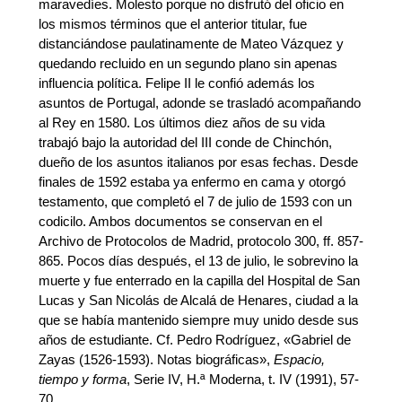
maravedíes. Molesto porque no disfrutó del oficio en
los mismos términos que el anterior titular, fue
distanciándose paulatinamente de Mateo Vázquez y
quedando recluido en un segundo plano sin apenas
influencia política. Felipe II le confió además los
asuntos de Portugal, adonde se trasladó acompañando
al Rey en 1580. Los últimos diez años de su vida
trabajó bajo la autoridad del III conde de Chinchón,
dueño de los asuntos italianos por esas fechas. Desde
finales de 1592 estaba ya enfermo en cama y otorgó
testamento, que completó el 7 de julio de 1593 con un
codicilo. Ambos documentos se conservan en el
Archivo de Protocolos de Madrid, protocolo 300, ff. 857-
865. Pocos días después, el 13 de julio, le sobrevino la
muerte y fue enterrado en la capilla del Hospital de San
Lucas y San Nicolás de Alcalá de Henares, ciudad a la
que se había mantenido siempre muy unido desde sus
años de estudiante. Cf. Pedro Rodríguez, «Gabriel de
Zayas (1526-1593). Notas biográficas»,
Espacio,
tiempo y forma
, Serie IV, H.ª Moderna, t. IV (1991), 57-
70.