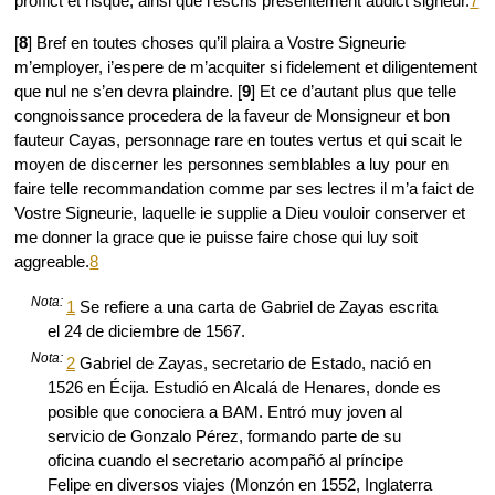
proffict et risque, ainsi que i’escris presentement audict signeur.
7
[
8
] Bref en toutes choses qu’il plaira a Vostre Signeurie
m’employer, i’espere de m’acquiter si fidelement et diligentement
que nul ne s’en devra plaindre. [
9
] Et ce d’autant plus que telle
congnoissance procedera de la faveur de Monsigneur et bon
fauteur Cayas, personnage rare en toutes vertus et qui scait le
moyen de discerner les personnes semblables a luy pour en
faire telle recommandation comme par ses lectres il m’a faict de
Vostre Signeurie, laquelle ie supplie a Dieu vouloir conserver et
me donner la grace que ie puisse faire chose qui luy soit
aggreable.
8
Nota:
1
Se refiere a una carta de Gabriel de Zayas escrita
el 24 de diciembre de 1567.
Nota:
2
Gabriel de Zayas, secretario de Estado, nació en
1526 en Écija. Estudió en Alcalá de Henares, donde es
posible que conociera a BAM. Entró muy joven al
servicio de Gonzalo Pérez, formando parte de su
oficina cuando el secretario acompañó al príncipe
Felipe en diversos viajes (Monzón en 1552, Inglaterra