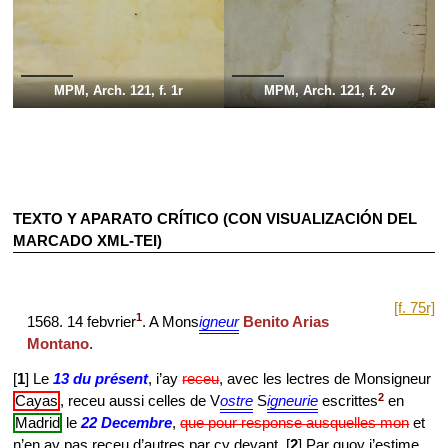
MPM, Arch. 121, f. 1r
MPM, Arch. 121, f. 2v
TEXTO Y APARATO CRÍTICO (CON VISUALIZACIÓN DEL
MARCADO XML-TEI)
[f. 75r]
1
1568. 14 febvrier
. A Mons
igneur
Benito Arias
Montano
.
[
1
] Le
13 du présent
, i’ay
receu
, avec les lectres de Monsigneur
2
Cayas
, receu aussi celles de V
ostre
S
igneurie
escrittes
en
Madrid
le
22 Decembre
,
que pour response ausquelles mon
et
n’en ay pas receu d’autres par cy devant. [
2
] Par quoy i’estime