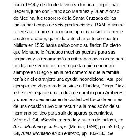
hacia 1549 y de donde le vino su fortuna. Diego Díaz
Becerril, junto con Francisco Martínez y Juan Alonso
de Medina, fue tesorero de la Santa Cruzada de las
Indias por tiempo de seis predicaciones. BAM, quien se
refiere a él como su hermano, apreciaba sinceramente
a este mercader, quien durante el arresto de nuestro
biblista en 1559 había salido como su fiador. Es cierto
que Montano le franqueó muchas puertas para sus
negocios y lo recomendó en reiteradas ocasiones; pero
no deja de ser menos cierto que también encontró
siempre en Diego y en la red comercial que la familia
tenía en el extranjero una ayuda incondicional. Así, por
ejemplo, en vísperas de su viaje a Flandes, Diego Díaz
le hizo entrega de una cédula de cambio para Amberes;
y durante su estancia en la ciudad del Escalda en más
de una ocasión tuvo que recurrir a la mediación de su
hermano político para salir de apuros pecuniarios.
Véase J. Gil, «Sevilla, mercado y puerto de Indias», en
Arias Montano y su tiempo
(Mérida, 1998), pp. 59-60; y
Gil,
Arias Montano en su entorno
, pp. 103-130. Se