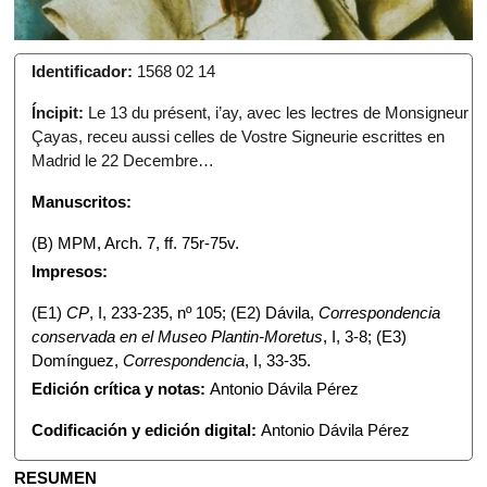
Identificador:
1568 02 14
Íncipit:
Le 13 du présent, i’ay, avec les lectres de Monsigneur
Çayas, receu aussi celles de Vostre Signeurie escrittes en
Madrid le 22 Decembre…
Manuscritos:
(B) MPM, Arch. 7, ff. 75r-75v.
Impresos:
(E1)
CP
, I, 233-235, nº 105; (E2) Dávila,
Correspondencia
conservada en el Museo Plantin-Moretus
, I, 3-8; (E3)
Domínguez,
Correspondencia
, I, 33-35.
Edición crítica y notas:
Antonio Dávila Pérez
Codificación y edición digital:
Antonio Dávila Pérez
RESUMEN