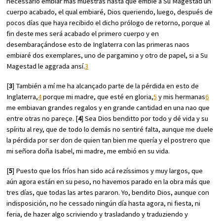
necessario embiar más muestras hasta que embíe a Su Magestad un
cuerpo acabado, el qual embiaré, Dios queriendo, luego, después de
pocos días que haya recibido el dicho prólogo de retorno, porque al
fin deste mes será acabado el primero cuerpo y en
desembaraçándose esto de Inglaterra con las primeras naos
embiaré dos exemplares, uno de pargamino y otro de papel, si a Su
Magestad le aggrada ansí.
3
[
3
] También a mí me ha alcançado parte de la pérdida en esto de
Inglaterra,
4
porque mi madre, que esté en gloria,
5
y mis hermanas
6
me embiavan grandes regalos y en grande cantidad en una nao que
entre otras no pareçe. [
4
] Sea Dios benditto por todo y dé vida y su
spíritu al rey, que de todo lo demás no sentiré falta, aunque me duele
la pérdida por ser don de quien tan bien me quería y el postrero que
mi señora doña Isabel, mi madre, me embió en su vida.
[
5
] Puesto que los fríos han sido acá rezíssimos y muy largos, que
aún agora están en su peso, no havemos parado en la obra más que
tres días, que todas las artes pararon. Yo, bendito Dios, aunque con
indisposición, no he cessado ningún día hasta agora, ni fiesta, ni
feria, de hazer algo scriviendo y trasladando y traduziendo y