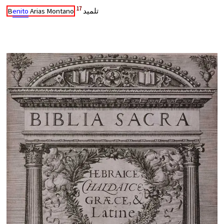
17
B
enito
Arias Montano
تلميد