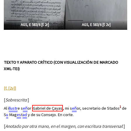
AGS, E 583/6 [f. 2r]
AGS, E 583/6 [f. 2v]
TEXTO Y APARATO CRÍTICO (CON VISUALIZACIÓN DE MARCADO
XML-TEI)
[f. [2v]]
[
Sobrescrito
:]
1
Al i
llustr
e s
eñ
or
Gabriel de Çayas
, mi s
eñ
or, secretario de Stados
de
S
u
Mag
es
t
ad
y de su Consejo. En corte.
[
Anotado por otra mano, en el margen, con escritura transversal
:]