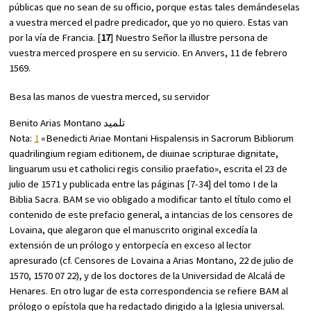
públicas que no sean de su officio, porque estas tales demándeselas
a vuestra merced el padre predicador, que yo no quiero. Estas van
por la vía de Francia. [
17
] Nuestro Señor la illustre persona de
vuestra merced prospere en su servicio. En Anvers, 11 de febrero
1569.
Besa las manos de vuestra merced, su servidor
Benito Arias Montano تلميد
Nota:
1
«Benedicti Ariae Montani Hispalensis in Sacrorum Bibliorum
quadrilingium regiam editionem, de diuinae scripturae dignitate,
linguarum usu et catholici regis consilio praefatio», escrita el 23 de
julio de 1571 y publicada entre las páginas [7-34] del tomo I de la
Biblia Sacra
. BAM se vio obligado a modificar tanto el título como el
contenido de este prefacio general, a intancias de los censores de
Lovaina, que alegaron que el manuscrito original excedía la
extensión de un prólogo y entorpecía en exceso al lector
apresurado (cf. Censores de Lovaina a Arias Montano, 22 de julio de
1570, 1570 07 22), y de los doctores de la Universidad de Alcalá de
Henares. En otro lugar de esta correspondencia se refiere BAM al
prólogo o epístola que ha redactado dirigido a la Iglesia universal.