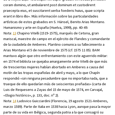
coram domino, ut ambularent post dominum et custodirent
praecepta eius, et suscitarent uerba foederis huius, quae scripta
erant in libro illo». Más información sobre las particularidades
artísticas de estos grabados en S. Hänsel,
Benito Arias Montano.
Humanismo y arte en España
(Huelva, 1999), pp. 40-49.
Nota:
13
Chapino Vitelli (1519-1575), marqués de Cetona, gran
mariscal, maestre de campo en el ejército de Flandes y comandante
de la ciudadela de Amberes. Plantino comunica su fallecimiento a
Arias Montano el 5 de noviembre de 1575 (cf. 1575 11 05). BAM
mantuvo algún que otro enfrentamiento con este aguerrido militar:
en 1574 el biblista se quejaba amargamente ante Vitelli de que más
de trescientas mujeres habían abortado en Amberes a causa del
motín de las tropas españolas de abril y mayo, a lo que Chapín
respondió «sin ninguna pesadumbre que no importaba nada, que a
trueque de ello quedarían más de seiscientas preñadas» (carta de
Luis de Requesens a Zayas del 15 de mayo de 1574, en Carvajal,
«Elogio histórico», p. 133, doc. nº 2).
Nota:
14
Ludovico Guicciardini (Florencia, 19 agosto 1521-Amberes,
marzo 1589). Parte de Italia en 1538 hacia Lyon, aunque pasa la mayor
parte de su vida en Bélgica, segunda patria a la que consagró su