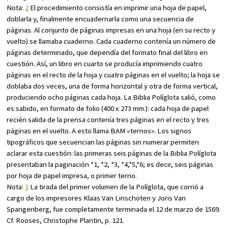
Nota:
2
El procedimiento consistía en imprimir una hoja de papel,
doblarla y, finalmente encuadernarla como una secuencia de
páginas. Al conjunto de páginas impresas en una hoja (en su recto y
vuelto) se llamaba cuaderno. Cada cuaderno contenía un número de
páginas determinado, que dependía del formato final del libro en
cuestión. Así, un libro en cuarto se producía imprimiendo cuatro
páginas en el recto de la hoja y cuatro páginas en el vuelto; la hoja se
doblaba dos veces, una de forma horizontal y otra de forma vertical,
produciendo ocho páginas cada hoja. La Biblia Políglota salió, como
es sabido, en formato de folio (400 x 273 mm.): cada hoja de papel
recién salida de la prensa contenía tres páginas en el recto y tres
páginas en el vuelto. A esto llama BAM «ternos». Los signos
tipográficos que secuencian las páginas sin numerar permiten
aclarar esta cuestión: las primeras seis páginas de la Biblia Políglota
presentaban la paginación *1, *2, *3, *4,*5,*6; es decir, seis páginas
por hoja de papel impresa, o primer terno.
Nota:
3
La tirada del primer volumen de la Políglota, que corrió a
cargo de los impresores Klaas Van Linschoten y Joris Van
Spangenberg, fue completamente terminada el 12 de marzo de 1569.
Cf. Rooses,
Christophe Plantin
, p. 121.