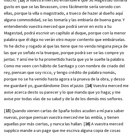
mucho. [
13
] Si vuestra merced entendiere que Su Magestad tomaría
gusto en que se las llevassen, creo fácilmente sería servido con
ellas, porque la villa o magistrado, a trueco de hazer al dueño aquí
alguna commodidad, se las tomaría y las embiaría de buena gana. Y
entendiendo vuestra merced que podrá servir en esto a Su
Magestad, podrá escrivir un capítulo al duque, porque con la menor
palabra que él diga no verán otro mayor contento que embiárselas.
Yo he dicho y rogado al que las tiene que no venda ninguna pieça de
las que yo señalo ni la trueque, porque podrá ser se las compre yo
juntas. Y ansí me lo ha promettido hasta que yo le suelte la palabra.
Como me veen con hábito de Santiago y con nombre de criado del
rey, piensan que soy ricco, y tengo crédito de palabra nomás,
porque no se ha venido hasta agora a la prueva de la obra, y desso
me guardaré yo, guardándome Dios el juizio. [
14
] Vuestra merced me
avise acerca desto su parecer y lo que manda que yo haga; y me
avise por todas vías de su salud y de la de los demás mis señores.
[
15
] Quando vienen cartas de Spaña todos acuden a mí para saber
nuevas, porque piensan vuestra merced me las embía, y tienen
aquellas por más ciertas, y nunca las hallan. [
16
] A vuestra merced
supplico mande a un page que me escriva alguna copia de cosas