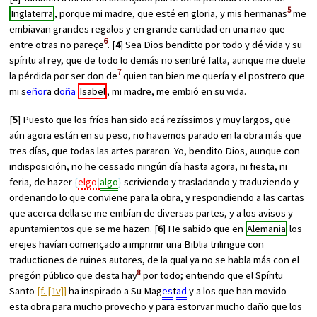
5
Inglaterra
, porque mi madre, que esté en gloria, y mis hermanas
me
embiavan grandes regalos y en grande cantidad en una nao que
6
entre otras no pareçe
. [
4
] Sea Dios benditto por todo y dé vida y su
spíritu al rey, que de todo lo demás no sentiré falta, aunque me duele
7
la pérdida por ser don de
quien tan bien me quería y el postrero que
mi s
eñor
a d
oña
Isabel
, mi madre, me embió en su vida.
[
5
] Puesto que los fríos han sido acá rezíssimos y muy largos, que
aún agora están en su peso, no havemos parado en la obra más que
tres días, que todas las artes pararon. Yo, bendito Dios, aunque con
indisposición, no he cessado ningún día hasta agora, ni fiesta, ni
feria, de hazer
elgo
algo
scriviendo y trasladando y traduziendo y
ordenando lo que conviene para la obra, y respondiendo a las cartas
que acerca della se me embían de diversas partes, y a los avisos y
apuntamientos que se me hazen. [
6
] He sabido que en
Alemania
los
erejes havían començado a imprimir una Biblia trilingüe con
traductiones de ruines autores, de la qual ya no se habla más con el
8
pregón público que desta hay
por todo; entiendo que el Spíritu
Santo
[f. [1v]]
ha inspirado a Su Mag
es
t
ad
y a los que han movido
esta obra para mucho provecho y para estorvar mucho daño que los