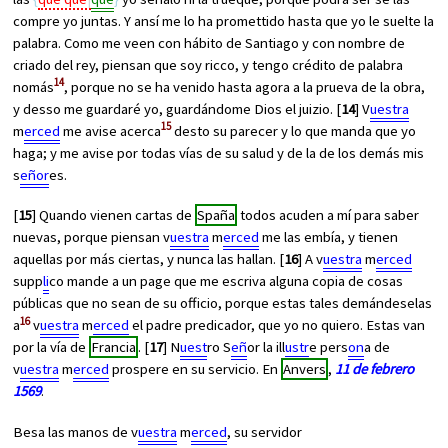
compre yo juntas. Y ansí me lo ha promettido hasta que yo le suelte la
palabra. Como me veen con hábito de Santiago y con nombre de
criado del rey, piensan que soy ricco, y tengo crédito de palabra
14
nomás
, porque no se ha venido hasta agora a la prueva de la obra,
y desso me guardaré yo, guardándome Dios el juizio. [
14
] V
uestra
15
m
erced
me avise acerca
desto su parecer y lo que manda que yo
haga; y me avise por todas vías de su salud y de la de los demás mis
s
eñor
es.
[
15
] Quando vienen cartas de
Spaña
todos acuden a mí para saber
nuevas, porque piensan v
uestra
m
erced
me las embía, y tienen
aquellas por más ciertas, y nunca las hallan. [
16
] A v
uestra
m
erced
supp
li
co mande a un page que me escriva alguna copia de cosas
públicas que no sean de su officio, porque estas tales demándeselas
16
a
v
uestra
m
erced
el padre predicador, que yo no quiero. Estas van
por la vía de
Francia
. [
17
] N
uest
ro S
eñ
or la ill
ustr
e pers
on
a de
v
uestra
m
erced
prospere en su servicio. En
Anvers
,
11 de febrero
1569
.
Besa las manos de v
uestra
m
erced
, su servidor