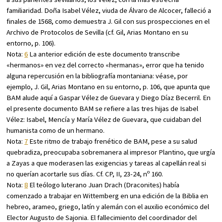
familiaridad. Doña Isabel Vélez, viuda de Álvaro de Alcocer, falleció a
finales de 1568, como demuestra J. Gil con sus prospecciones en el
Archivo de Protocolos de Sevilla (cf. Gil,
Arias Montano en su
entorno
, p. 106).
Nota:
6
La anterior edición de este documento transcribe
«hermanos» en vez del correcto «hermanas», error que ha tenido
alguna repercusión en la bibliografía montaniana: véase, por
ejemplo, J. Gil,
Arias Montano en su entorno
, p. 106, que apunta que
BAM alude aquí a Gaspar Vélez de Guevara y Diego Díaz Becerril. En
el presente documento BAM se refiere a las tres hijas de Isabel
Vélez: Isabel, Mencía y María Vélez de Guevara, que cuidaban del
humanista como de un hermano.
Nota:
7
Este ritmo de trabajo frenético de BAM, pese a su salud
quebradiza, preocupaba sobremanera al impresor Plantino, que urgía
a Zayas a que moderasen las exigencias y tareas al capellán real si
no querían acortarle sus días. Cf.
CP
, II, 23-24, nº 160.
Nota:
8
El teólogo luterano Juan Drach (Draconites) había
comenzado a trabajar en Wittemberg en una edición de la Biblia en
hebreo, arameo, griego, latín y alemán con el auxilio económico del
Elector Augusto de Sajonia. El fallecimiento del coordinador del