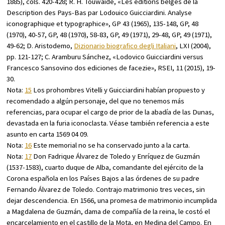
1885), cols. 420-428; R. H. Touwaide, «Les éditions belges de la
Description des Pays-Bas par Lodouico Guicciardini. Analyse
iconographique et typographice»,
GP
43 (1965), 135-148,
GP
, 48
(1970), 40-57,
GP
, 48 (1970), 58-83,
GP
, 49 (1971), 29-48,
GP
, 49 (1971),
49-62; D. Aristodemo,
Dizionario biografico degli Italiani
, LXI (2004),
pp. 121-127; C. Aramburu Sánchez, «Lodovico Guicciardini versus
Francesco Sansovino dos ediciones de facezie»,
RSEI
, 11 (2015), 19-
30.
Nota:
15
Los prohombres Vitelli y Guicciardini habían propuesto y
recomendado a algún personaje, del que no tenemos más
referencias, para ocupar el cargo de prior de la abadía de las Dunas,
devastada en la furia iconoclasta. Véase también referencia a este
asunto en carta 1569 04 09.
Nota:
16
Este memorial no se ha conservado junto a la carta.
Nota:
17
Don Fadrique Álvarez de Toledo y Enríquez de Guzmán
(1537-1583), cuarto duque de Alba, comandante del ejército de la
Corona española en los Países Bajos a las órdenes de su padre
Fernando Álvarez de Toledo. Contrajo matrimonio tres veces, sin
dejar descendencia. En 1566, una promesa de matrimonio incumplida
a Magdalena de Guzmán, dama de compañía de la reina, le costó el
encarcelamiento en el castillo de la Mota, en Medina del Campo. En