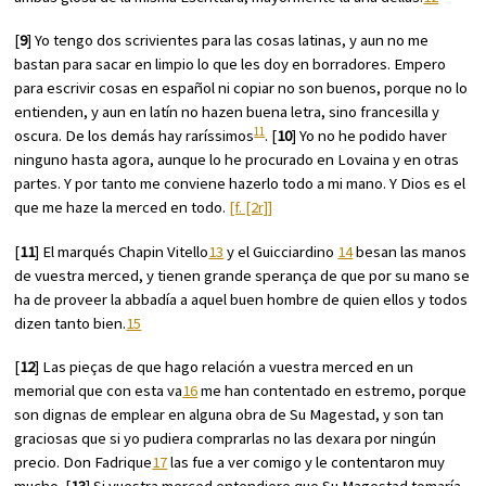
[
9
] Yo tengo dos scrivientes para las cosas latinas, y aun no me
bastan para sacar en limpio lo que les doy en borradores. Empero
para escrivir cosas en español ni copiar no son buenos, porque no lo
entienden, y aun en latín no hazen buena letra, sino francesilla y
11
oscura. De los demás hay raríssimos
. [
10
] Yo no he podido haver
ninguno hasta agora, aunque lo he procurado en Lovaina y en otras
partes. Y por tanto me conviene hazerlo todo a mi mano. Y Dios es el
que me haze la merced en todo.
[f. [2r]]
[
11
] El marqués Chapin Vitello
13
y el Guicciardino
14
besan las manos
de vuestra merced, y tienen grande sperança de que por su mano se
ha de proveer la abbadía a aquel buen hombre de quien ellos y todos
dizen tanto bien.
15
[
12
] Las pieças de que hago relación a vuestra merced en un
memorial que con esta va
16
me han contentado en estremo, porque
son dignas de emplear en alguna obra de Su Magestad, y son tan
graciosas que si yo pudiera comprarlas no las dexara por ningún
precio. Don Fadrique
17
las fue a ver comigo y le contentaron muy