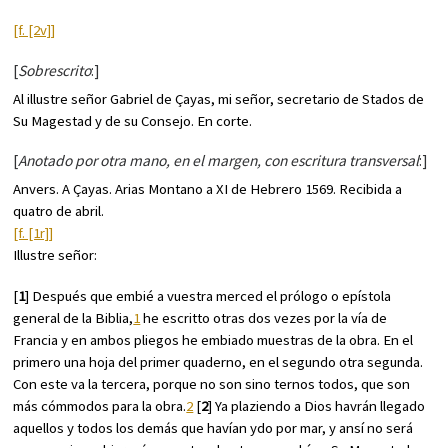
[f. [2v]]
[
Sobrescrito
:]
Al illustre señor Gabriel de Çayas, mi señor, secretario de Stados de
Su Magestad y de su Consejo. En corte.
[
Anotado por otra mano, en el margen, con escritura transversal
:]
Anvers. A Çayas. Arias Montano a XI de Hebrero 1569. Recibida a
quatro de abril.
[f. [1r]]
Illustre señor:
[
1
] Después que embié a vuestra merced el prólogo o epístola
general de la Biblia,
1
he escritto otras dos vezes por la vía de
Francia y en ambos pliegos he embiado muestras de la obra. En el
primero una hoja del primer quaderno, en el segundo otra segunda.
Con este va la tercera, porque no son sino ternos todos, que son
más cómmodos para la obra.
2
[
2
] Ya plaziendo a Dios havrán llegado
aquellos y todos los demás que havían ydo por mar, y ansí no será