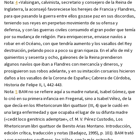
Nota:
4
«Valsingan, calvinista, secretario y consejero de la Reina de
Inglaterra, la aconsejó favoreciese los herejes de Francia y Flandres,
para que pasando la guerra entre ellos gozase paz en sus discordias,
teniendo sus reyes en perpetuo movimiento de su ofensa y
defensa, y con las guerras civiles consumido el gran poder que temía
por su mudança de religión. Para enriquecerse, enviase navíos a
robar en el Océano, con que tendría aumento y los vasallos del Rey
destruición, pelando poco a poco su gran riqueza. En el año de mil y
quinientos y sesenta y ocho, galeones de la Reina prendieron
algunos navíos que iban a Flandres con mercancía y dineros, y
prosiguieron sus robos adelante, y en su imitación corsarios hicieron
daños a los vasallos de la Corona de España»; Cabrera de Córdoba,
Historia de Felipe II
, I, 442-443.
Nota:
5
BAM no se refiere aquí a su madre natural, Isabel Gómez, que
lo crió en su primera infancia en Fregenal, sino a Isabel Vélez, de la
que decía en los
Rhetoricorum libri quattuor
(III, 4) que le cuidó en
una larga enfermedad y que ocupaba el lugar de su difunta madre
(«cedit loco genitricis ademptae», cf. M. V. Pérez Custodio,
Los
Rhetoricorum libri quattuor de Benito Arias Montano. Introducción,
edición crítica, traducción y notas
(Badajoz, 1995), p. 101). BAM trató
a sus parientes sevillanos, los Vélez, con la más estrecha