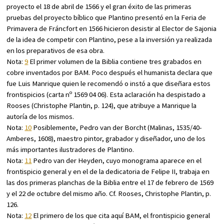
proyecto el 18 de abril de 1566 y el gran éxito de las primeras
pruebas del proyecto bíblico que Plantino presentó en la Feria de
Primavera de Fráncfort en 1566 hicieron desistir al Elector de Sajonia
de la idea de competir con Plantino, pese a la inversión ya realizada
en los preparativos de esa obra.
Nota:
9
El primer volumen de la Biblia contiene tres grabados en
cobre inventados por BAM. Poco después el humanista declara que
fue Luis Manrique quien le recomendó o instó a que diseñara estos
frontispicios (carta nº 1569 04 06). Esta aclaración ha despistado a
Rooses (
Christophe Plantin
, p. 124), que atribuye a Manrique la
autoría de los mismos.
Nota:
10
Posiblemente, Pedro van der Borcht (Malinas, 1535/40-
Amberes, 1608), maestro pintor, grabador y diseñador, uno de los
más importantes ilustradores de Plantino.
Nota:
11
Pedro van der Heyden, cuyo monograma aparece en el
frontispicio general y en el de la dedicatoria de Felipe II, trabaja en
las dos primeras planchas de la Biblia entre el 17 de febrero de 1569
y el 22 de octubre del mismo año. Cf. Rooses, Christophe Plantin, p.
126.
Nota:
12
El primero de los que cita aquí BAM, el frontispicio general