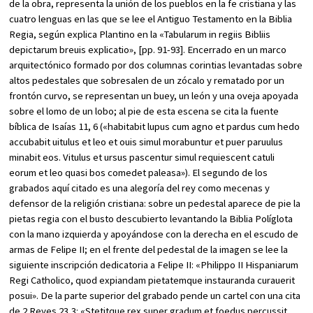
de la obra, representa la unión de los pueblos en la fe cristiana y las
cuatro lenguas en las que se lee el Antiguo Testamento en la Biblia
Regia, según explica Plantino en la «Tabularum in regiis Bibliis
depictarum breuis explicatio», [pp. 91-93]. Encerrado en un marco
arquitectónico formado por dos columnas corintias levantadas sobre
altos pedestales que sobresalen de un zócalo y rematado por un
frontón curvo, se representan un buey, un león y una oveja apoyada
sobre el lomo de un lobo; al pie de esta escena se cita la fuente
bíblica de Isaías 11, 6 («habitabit lupus cum agno et pardus cum hedo
accubabit uitulus et leo et ouis simul morabuntur et puer paruulus
minabit eos. Vitulus et ursus pascentur simul requiescent catuli
eorum et leo quasi bos comedet paleasa»). El segundo de los
grabados aquí citado es una alegoría del rey como mecenas y
defensor de la religión cristiana: sobre un pedestal aparece de pie la
pietas regia con el busto descubierto levantando la Biblia Políglota
con la mano izquierda y apoyándose con la derecha en el escudo de
armas de Felipe II; en el frente del pedestal de la imagen se lee la
siguiente inscripción dedicatoria a Felipe II: «Philippo II Hispaniarum
Regi Catholico, quod expiandam pietatemque instauranda curauerit
posui». De la parte superior del grabado pende un cartel con una cita
de 2 Reyes 23,3: «Stetitque rex super gradum et foedus percussit