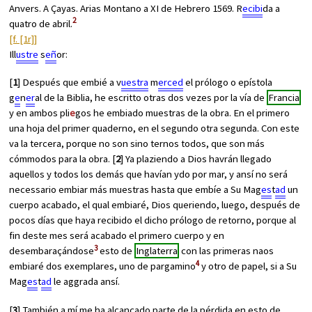
Anvers. A Çayas. Arias Montano a XI de Hebrero 1569. R
ecibi
da a
2
quatro de abril.
[f. [1r]]
Ill
ustre
s
eñ
or:
[
1
] Después que embié a v
uestra
m
erced
el prólogo o epístola
g
e
n
er
al de la Biblia, he escritto otras dos vezes por la vía de
Francia
y en ambos pli
e
gos he embiado muestras de la obra. En el primero
una hoja del primer quaderno, en el segundo otra segunda. Con este
va la tercera, porque no son sino ternos todos, que son más
cómmodos para la obra. [
2
] Ya plaziendo a Dios havrán llegado
aquellos y todos los demás que havían ydo por mar, y ansí no será
necessario embiar más muestras hasta que embíe a Su Mag
es
t
ad
un
cuerpo acabado, el qual embiaré, Dios queriendo, luego, después de
pocos días que haya recibido el dicho prólogo de retorno, porque al
fin deste mes será acabado el primero cuerpo y en
3
desembaraçándose
esto de
Inglaterra
con las primeras naos
4
embiaré dos exemplares, uno de pargamino
y otro de papel, si a Su
Mag
es
t
ad
le aggrada ansí.
[
3
] También a mí me ha alcançado parte de la pérdida en esto de