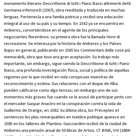
monumento literario
Descrittione di tutti i Paesi Bassi altrimenti detti
Germania inferiore
D (1567), obra reeditada y traducida en muchas
lenguas. Pertenecía a una familia patricia y recibió una educación
integral al uso de su país y su tiempo. En 1542 ya se encuentra en
Amberes, convirtiéndose en el agente de los principales
negociantes florentinos: su primera obra fue la llamada
Hore di
recreazione
. Se interesa por la historia de Amberes y los Países
Bajos en general, publicando en 1565 los
Commentarii delle cose piú
memorabili
, obra que tuvo una gran aceptación. Su trabajo más
importante, sin embargo, sigue siendo la
Descrittione di tutti i Paesi
Bassi
, una profunda investigación física, social y política de aquellas
regiones por la que recibió en vida conspicuas muestras de
reconocimiento y estima. Sus relaciones con el duque de Alba
pueden calificarse como algo tensas; sin embargo uno de sus
momentos más graves fue cuando se le acusó de participar junto con
el mercader Gaspar Anastro en la conspiración contra la vida de
Guillermo de Orange, en 1582. Su última obra, los
Préceptes et
sentences les plus remarquables en matière politique
aparece en
1585 en los talleres de Plantino. Guicciardini recibió de la ciudad de
Amberes una pensión anual de 50 libras de Artois. Cf.
BNB
, VIII (1884-