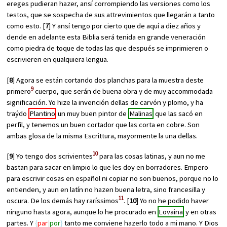
ereges pudieran hazer, ansí corrompiendo las versiones como los
testos, que se sospecha de sus attrevimientos que llegarán a tanto
como esto. [
7
] Y ansí tengo por cierto que de aquí a diez años y
dende en adelante esta Biblia será tenida en grande veneración
como piedra de toque de todas las que después se imprimieren o
escrivieren en qualquiera lengua.
[
8
] Agora se están cortando dos planchas para la muestra deste
9
primero
cuerpo, que serán de buena obra y de muy accommodada
significación. Yo hize la invención dellas de carvón y plomo, y ha
traýdo
Plantino
un muy buen pintor de
Malinas
que las sacó en
perfil, y tenemos un buen cortador que las corta en cobre. Son
ambas glosa de la misma Escrittura, mayormente la una dellas.
10
[
9
] Yo tengo dos scrivientes
para las cosas latinas, y aun no me
bastan para sacar en limpio lo que les doy en borradores. Empero
para escrivir cosas en español ni copiar no son buenos, porque no lo
entienden, y aun en latín no hazen buena letra, sino francesilla y
11
oscura. De los demás hay raríssimos
. [
10
] Yo no he podido haver
ninguno hasta agora, aunque lo he procurado en
Lovaina
y en otras
partes. Y
par
por
tanto me conviene hazerlo todo a mi mano. Y Dios