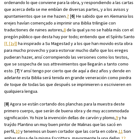
ordenando lo que conviene para la obra, y respondiendo a las cartas
que acerca della se me embían de diversas partes, y a los avisos y
apuntamientos que se me hazen.
7
[
6
] He sabido que en Alemania los
erejes havían començado a imprimir una Biblia trilingüe con
traductiones de ruines autores,
8
de la qual ya no se habla más con el
pregón público que desta hay por todo; entiendo que el Spíritu Santo
[f. [1v]]
ha inspirado a Su Magestad y a los que han movido esta obra
para mucho provecho y para estorvar mucho daño que los ereges
pudieran hazer, ansí corrompiendo las versiones como los testos,
que se sospecha de sus attrevimientos que llegarán a tanto como
esto. [
7
] Y ansí tengo por cierto que de aquí a diez años y dende en
adelante esta Biblia será tenida en grande veneración como piedra
de toque de todas las que después se imprimieren o escrivieren en
qualquiera lengua.
[
8
] Agora se están cortando dos planchas para la muestra deste
primero cuerpo, que serán de buena obra y de muy accommodada
significación. Yo hize la invención dellas de carvón y plomo,
9
y ha
traýdo Plantino un muy buen pintor de Malinas que las sacó en
perfil,
10
y tenemos un buen cortador que las corta en cobre.
11
Son
ambas glosa de la misma Escrittura, mayormente la una dellas.
12