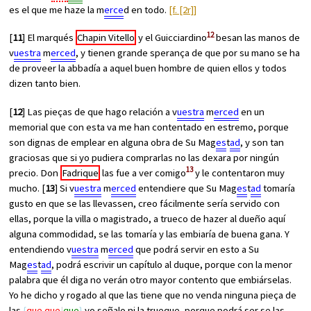
es el que me haze la m
erce
d en todo.
[f. [2r]]
12
[
11
] El marqués
Chapin Vitello
y el Guicciardino
besan las manos de
v
uestra
m
erced
, y tienen grande sperança de que por su mano se ha
de proveer la abbadía a aquel buen hombre de quien ellos y todos
dizen tanto bien.
[
12
] Las pieças de que hago relación a v
uestra
m
erced
en un
memorial que con esta va me han contentado en estremo, porque
son dignas de emplear en alguna obra de Su Mag
es
t
ad
, y son tan
graciosas que si yo pudiera comprarlas no las dexara por ningún
13
precio. Don
Fadrique
las fue a ver comigo
y le contentaron muy
mucho. [
13
] Si v
uestra
m
erced
entendiere que Su Mag
es
t
ad
tomaría
gusto en que se las llevassen, creo fácilmente sería servido con
ellas, porque la villa o magistrado, a trueco de hazer al dueño aquí
alguna commodidad, se las tomaría y las embiaría de buena gana. Y
entendiendo v
uestra
m
erced
que podrá servir en esto a Su
Mag
es
t
ad
, podrá escrivir un capítulo al duque, porque con la menor
palabra que él diga no verán otro mayor contento que embiárselas.
Yo he dicho y rogado al que las tiene que no venda ninguna pieça de
las
que que
que
yo señalo ni la trueque, porque podrá ser se las