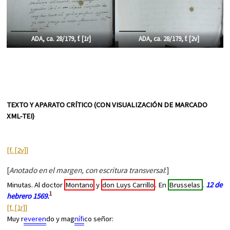
ADA, ca. 28/179, f. [1r]
ADA, ca. 28/179, f. [2v]
TEXTO Y APARATO CRÍTICO (CON VISUALIZACIÓN DE MARCADO
XML-TEI)
[f. [2v]]
[
Anotado en el margen, con escritura transversal
:]
Minutas. Al doctor
Montano
y
don Luys Carrillo
. En
Brusselas
.
12 de
1
hebrero 1569.
[f. [1r]]
Muy r
everen
do y mag
nífi
co señor: