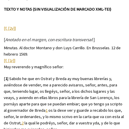
TEXTO Y NOTAS (SIN VISUALIZACIÓN DE MARCADO XML-TEI)
[f. [2v]]
[
Anotado en el margen, con escritura transversal
:]
Minutas. Al doctor Montano y don Luys Carrillo. En Brusselas. 12 de
hebrero 1569.
[f. [1r]]
Muy reverendo y magnífico señor:
[
1
] Sabido he que en Ostrat y Breda ay muy buenas librerías y,
aviéndose de vender, me a parecido avisaros, señor, antes, para
que, teniendo lugar, os llegéys, señor, a los dichos lugares y las
veays, y aviendo en ellas libros para la librería de San Lorenço, los
pornáys aparte para que se puedan embiar; que yo tengo ya scripto
al governador de Breda
1
os la dexe ver y guarde a recabdo los que,
señor, le ordenardes, y lo mismo scrivo en la carta que va con esta al
de Ostrat,
2
la qual le podréys, señor, dar a vuestra yda, y de lo que