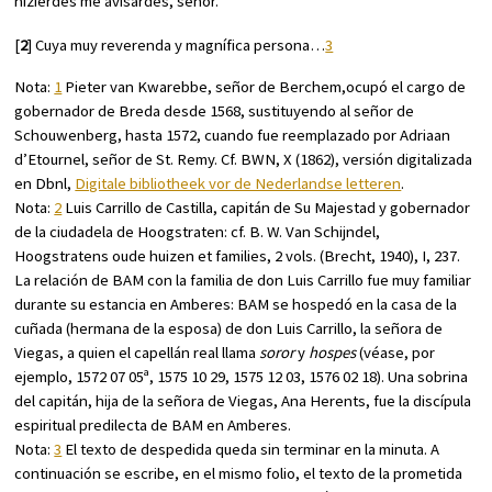
hizierdes me avisardes, señor.
[
2
] Cuya muy reverenda y magnífica persona…
3
Nota:
1
Pieter van Kwarebbe, señor de Berchem,ocupó el cargo de
gobernador de Breda desde 1568, sustituyendo al señor de
Schouwenberg, hasta 1572, cuando fue reemplazado por Adriaan
d’Etournel, señor de St. Remy. Cf.
BWN
, X (1862), versión digitalizada
en Dbnl,
Digitale bibliotheek vor de Nederlandse letteren
.
Nota:
2
Luis Carrillo de Castilla, capitán de Su Majestad y gobernador
de la ciudadela de Hoogstraten: cf. B. W. Van Schijndel,
Hoogstratens oude huizen et families
, 2 vols. (Brecht, 1940), I, 237.
La relación de BAM con la familia de don Luis Carrillo fue muy familiar
durante su estancia en Amberes: BAM se hospedó en la casa de la
cuñada (hermana de la esposa) de don Luis Carrillo, la señora de
Viegas, a quien el capellán real llama
soror
y
hospes
(véase, por
ejemplo, 1572 07 05ª, 1575 10 29, 1575 12 03, 1576 02 18). Una sobrina
del capitán, hija de la señora de Viegas, Ana Herents, fue la discípula
espiritual predilecta de BAM en Amberes.
Nota:
3
El texto de despedida queda sin terminar en la minuta. A
continuación se escribe, en el mismo folio, el texto de la prometida