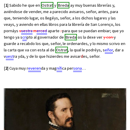
[
1
] Sabido he que en
Ostrat
y
Breda
ay muy buenas librerías y,
aviéndose de vender, me a parecido avisaros, señor, antes, para
que, teniendo lugar, os llegéys, señor, a los dichos lugares y las
veays, y aviendo en ellas libros para la librería de San Lorenço, los
pornáys
v
uestra
m
erced
aparte
.
para que se puedan embiar; que yo
tengo ya s
cri
pto al governador de
Breda
os la dexe ver
y con
y
guarde a recabdo los que, señor, le ordenardes, y lo mismo scrivo en
la carta que va con esta al de
Ostrat
, la qual le podréys, s
eñor
, dar a
v
uest
ra yda, y de lo que hizierdes me avisar
d
es, señor.
[
2
] Cuya muy r
everen
da y mag
nífi
ca per
sona
…