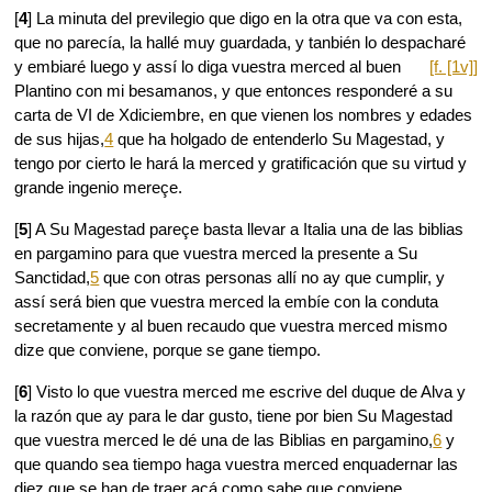
[
4
] La minuta del previlegio que digo en la otra que va con esta,
que no parecía, la hallé muy guardada, y tanbién lo despacharé
y embiaré luego y assí lo diga vuestra merced al buen
[f. [1v]]
Plantino con mi besamanos, y que entonces responderé a su
carta de VI de Xdiciembre, en que vienen los nombres y edades
de sus hijas,
4
que ha holgado de entenderlo Su Magestad, y
tengo por cierto le hará la merced y gratificación que su virtud y
grande ingenio mereçe.
[
5
] A Su Magestad pareçe basta llevar a Italia una de las biblias
en pargamino para que vuestra merced la presente a Su
Sanctidad,
5
que con otras personas allí no ay que cumplir, y
assí será bien que vuestra merced la embíe con la conduta
secretamente y al buen recaudo que vuestra merced mismo
dize que conviene, porque se gane tiempo.
[
6
] Visto lo que vuestra merced me escrive del duque de Alva y
la razón que ay para le dar gusto, tiene por bien Su Magestad
que vuestra merced le dé una de las Biblias en pargamino,
6
y
que quando sea tiempo haga vuestra merced enquadernar las
diez que se han de traer acá como sabe que conviene,