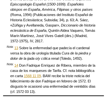
Episcopologio Español (1500-1699). Españoles
obispos en España, América, Filipinas y otros países
(Roma, 1994) (Publicaciones del Instituto Español de
Historia Eclesiástica; Subsidia; 34), p. 63; A. Sáez,
«Zúñiga y Avellaneda, Gaspar»,
Diccionario de historia
eclesiástica de España
, Quintín Aldea Vaquero, Tomás
Marín Martínez, José Vives Gatell (dirs.) (Madrid,
1972-1975), IV, 2817.
Nota:
13
Sobre la enfermedad que padecía el cardenal
versa la obra de urología titulada
Cura de la piedra y
dolor de la ijada o/y cólica renal
(Toledo, 1492).
Nota:
14
Don Fadrique Enríquez de Ribera, miembro de la
casa de los marqueses de Tarifa. Cf. nota bibliográfica
en carta
1568 11 09
. BAM recibe la triste noticia del
fallecimiento de don Fadrique en febrero de 1572. El
disgusto le ocasionó una enfermedad de veintidós días
(cf. 1572 03 13).