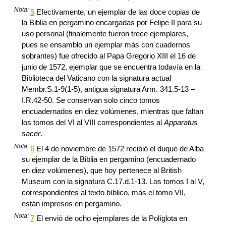
Nota:
5
Efectivamente, un ejemplar de las doce copias de
la Biblia en pergamino encargadas por Felipe II para su
uso personal (finalemente fueron trece ejemplares,
pues se ensamblo un ejemplar más con cuadernos
sobrantes) fue ofrecido al Papa Gregorio XIII el 16 de
junio de 1572, ejemplar que se encuentra todavía en la
Biblioteca del Vaticano con la signatura actual
Membr.S.1-9(1-5), antigua signatura Arm. 341.5-13 –
I.R.42-50. Se conservan solo cinco tomos
encuadernados en diez volúmenes, mientras que faltan
los tomos del VI al VIII correspondientes al
Apparatus
sacer
.
Nota:
6
El 4 de noviembre de 1572 recibió el duque de Alba
su ejemplar de la Biblia en pergamino (encuadernado
en diez volúmenes), que hoy pertenece al British
Museum con la signatura C.17.d.1-13. Los tomos I al V,
correspondientes al texto bíblico, más el tomo VII,
están impresos en pergamino.
Nota:
7
El envió de ocho ejemplares de la Políglota en