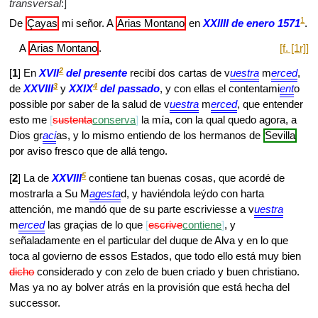
transversal
:]
1
De
Çayas
mi señor. A
Arias Montano
en
XXIIII de enero 1571
.
A
Arias Montano
.
[f. [1r]]
2
[
1
] En
XVII
del presente
recibí dos cartas de v
uestra
m
erced
,
3
4
de
XXVIII
y
XXIX
del passado
, y con ellas el contentami
ent
o
possible por saber de la salud de v
uestra
m
erced
, que entender
esto me
sustenta
conserva
la mía, con la qual quedo agora, a
Dios gr
aci
as, y lo mismo entiendo de los hermanos de
Sevilla
por aviso fresco que de allá tengo.
5
[
2
] La de
XXVIII
contiene tan buenas cosas, que acordé de
mostrarla a Su M
agesta
d, y haviéndola leýdo con harta
attención, me mandó que de su parte escriviesse a v
uestra
m
erced
las graçias de lo que
escrive
contiene
, y
señaladamente en el particular del duque de Alva y en lo que
toca al govierno de essos Estados, que todo ello está muy bien
dicho
considerado y con zelo de buen criado y buen christiano.
Mas ya no ay bolver atrás en la provisión que está hecha del
successor.