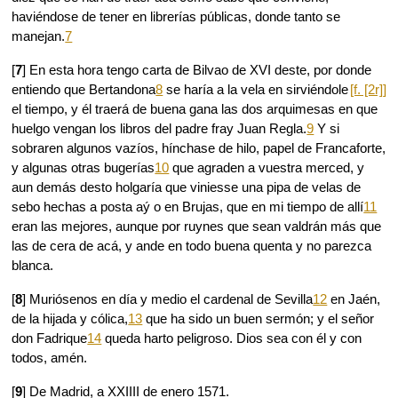
haviéndose de tener en librerías públicas, donde tanto se
manejan.
7
[
7
] En esta hora tengo carta de Bilvao de XVI deste, por donde
entiendo que Bertandona
8
se haría a la vela
en sirviéndole
[f. [2r]]
el tiempo, y él traerá de buena gana las dos arquimesas en que
huelgo vengan los libros del padre fray Juan Regla.
9
Y si
sobraren algunos vazíos, hínchase de hilo, papel de Francaforte,
y algunas otras bugerías
10
que agraden a vuestra merced, y
aun demás desto holgaría que viniesse una pipa de velas de
sebo hechas a posta aý o en Brujas, que en mi tiempo de allí
11
eran las mejores, aunque por ruynes que sean valdrán más que
las de cera de acá, y ande en todo buena quenta y no parezca
blanca.
[
8
] Muriósenos en día y medio el cardenal de Sevilla
12
en Jaén,
de la hijada y cólica,
13
que ha sido un buen sermón; y el señor
don Fadrique
14
queda harto peligroso. Dios sea con él y con
todos, amén.
[
9
] De Madrid, a XXIIII de enero 1571.