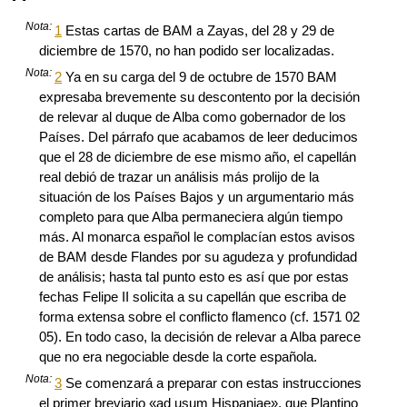
Nota:
1
Estas cartas de BAM a Zayas, del 28 y 29 de
diciembre de 1570, no han podido ser localizadas.
Nota:
2
Ya en su carga del 9 de octubre de 1570 BAM
expresaba brevemente su descontento por la decisión
de relevar al duque de Alba como gobernador de los
Países. Del párrafo que acabamos de leer deducimos
que el 28 de diciembre de ese mismo año, el capellán
real debió de trazar un análisis más prolijo de la
situación de los Países Bajos y un argumentario más
completo para que Alba permaneciera algún tiempo
más. Al monarca español le complacían estos avisos
de BAM desde Flandes por su agudeza y profundidad
de análisis; hasta tal punto esto es así que por estas
fechas Felipe II solicita a su capellán que escriba de
forma extensa sobre el conflicto flamenco (cf. 1571 02
05). En todo caso, la decisión de relevar a Alba parece
que no era negociable desde la corte española.
Nota:
3
Se comenzará a preparar con estas instrucciones
el primer breviario «ad usum Hispaniae», que Plantino