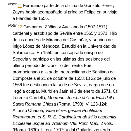
Nota:
11
Formando parte de la oficina de Gonzalo Pérez,
Zayas había acompañado al príncipe Felipe en su viaje
a Flandes de 1556.
Nota:
12
Gaspar de Zúñiga y Avellaneda (1507-1571),
cardenal y arzobispo de Sevilla entre 1569 y 1571. Hijo
de los condes de Miranda del Castañar, y sobrino de
Ínigo López de Mendoza. Estudió en la Universidad de
Salamanca. En 1550 fue consagrado obispo de
Segovia y participó en las últimas dos sesiones del
último período del Concilio de Trento. Fue
promocionado a la sede metropolitana de Santiago de
Compostela el 21 de octubre de 1558. El 22 de julio de
1569 fue destinado a la sede de Sevilla, cargo que no
llegó a ocupar. Murió en Jaén el 3 de enero de 1571. Cf.
Lorenzo Cardella,
Memorie storiche de’ cardinali della
Santa Romana Chiesa
(Roma, 1793), V, 123-124;
Alfonso Chacón,
Vitae et res gestae Pontificum
Romanorum et S. R. E. Cardinalium ab initio nascentis
Ecclesiae usque ad Vrbanum VIII. Pont. Max
, 2 vols.
(Roma, 1630), II, col. 1707; Vidal Guitarte Izquierdo,