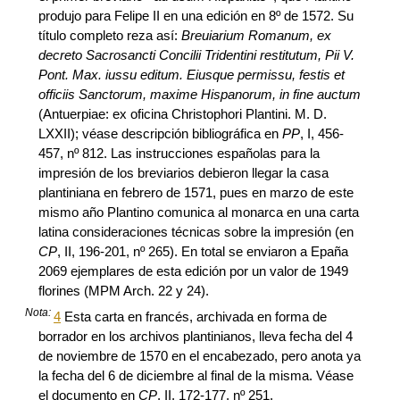
produjo para Felipe II en una edición en 8º de 1572. Su
título completo reza así:
Breuiarium Romanum, ex
decreto Sacrosancti Concilii Tridentini restitutum, Pii V.
Pont. Max. iussu editum. Eiusque permissu, festis et
officiis Sanctorum, maxime Hispanorum, in fine auctum
(Antuerpiae: ex oficina Christophori Plantini. M. D.
LXXII); véase descripción bibliográfica en
PP
, I, 456-
457, nº 812. Las instrucciones españolas para la
impresión de los breviarios debieron llegar la casa
plantiniana en febrero de 1571, pues en marzo de este
mismo año Plantino comunica al monarca en una carta
latina consideraciones técnicas sobre la impresión (en
CP
, II, 196-201, nº 265). En total se enviaron a Epaña
2069 ejemplares de esta edición por un valor de 1949
florines (MPM Arch. 22 y 24).
Nota:
4
Esta carta en francés, archivada en forma de
borrador en los archivos plantinianos, lleva fecha del 4
de noviembre de 1570 en el encabezado, pero anota ya
la fecha del 6 de diciembre al final de la misma. Véase
el documento en
CP
, II, 172-177, nº 251.