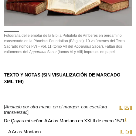
Fotografía del ejemplar de la Biblia Políglota de Amberes en pergamino
conservado en la Phoebus Foundation (Bélgica): 10 volúmenes del Texto
Sagrado (tomos I-V) + vol. 11 (tomo VII del
Apparatus Sacer
). Faltan dos
volúmenes del
Apparatus Sacer
(tomos VI y VIII)
impresos en papel.
TEXTO Y NOTAS (SIN VISUALIZACIÓN DE MARCADO
XML-TEI)
[
Anotado por otra mano, en el margen, con escritura
[f. [2v]]
transversal
:]
1
De Çayas mi señor. A Arias Montano en XXIIII de enero 1571
.
A Arias Montano.
[f. [1r]]