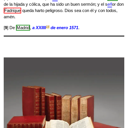
de la hijada y cólica, que ha sido un buen sermón; y el s
eñ
or don
Fadrique
queda harto peligroso. Dios sea con él y con todos,
amén.
16
[
9
] De
Madrid
,
a XXIIII
de enero 1571
.