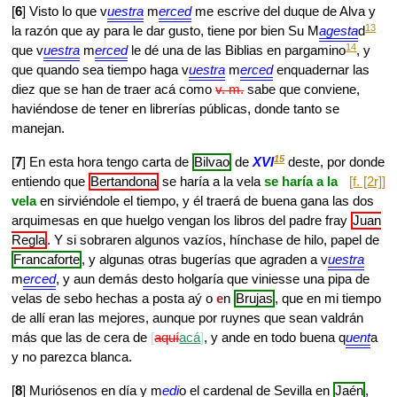
[
6
] Visto lo que v
uestra
m
erced
me escrive del duque de Alva y
13
la razón que ay para le dar gusto, tiene por bien Su M
agesta
d
14
que v
uestra
m
erced
le dé una de las Biblias en pargamino
, y
que quando sea tiempo haga v
uestra
m
erced
enquadernar las
diez que se han de traer acá como
v. m.
sabe que conviene,
haviéndose de tener en librerías públicas, donde tanto se
manejan.
15
[
7
] En esta hora tengo carta de
Bilvao
de
XVI
deste, por donde
entiendo que
Bertandona
se haría a la vela
se haría a la
[f. [2r]]
vela
en sirviéndole el tiempo, y él traerá de buena gana las dos
arquimesas en que huelgo vengan los libros del padre fray
Juan
Regla
. Y si sobraren algunos vazíos, hínchase de hilo, papel de
Francaforte
, y algunas otras bugerías que agraden a v
uestra
m
erced
, y aun demás desto holgaría que viniesse una pipa de
velas de sebo hechas a posta aý o
e
n
Brujas
, que en mi tiempo
de allí eran las mejores, aunque por ruynes que sean valdrán
más que las de cera de
aquí
acá
, y ande en todo buena q
uent
a
y no parezca blanca.
[
8
] Muriósenos en día y m
edi
o el cardenal de Sevilla en
Jaén
,