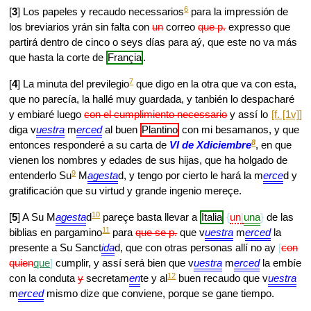
6
[
3
] Los papeles y recaudo necessarios
para la impressión de
los breviarios yrán sin falta con
un
correo
que p.
expresso que
partirá dentro de cinco o seys días para aý, que este no va más
que hasta la corte de
Françia
.
7
[
4
] La minuta del previlegio
que digo en la otra que va con esta,
que no parecía, la hallé muy guardada, y tanbién lo despacharé
y embiaré luego
con el cumplimiento necessario
y assí lo
[f. [1v]]
diga v
uestra
m
erced
al buen
Plantino
con mi besamanos, y que
8
entonces responderé a su carta de
VI de Xdiciembre
, en que
vienen los nombres y edades de sus hijas, que ha holgado de
9
entenderlo Su
M
agesta
d, y tengo por cierto le hará la m
erce
d y
gratificación que su virtud y grande ingenio mereçe.
10
[
5
] A Su M
agesta
d
pareçe basta llevar a
Italia
un
una
de las
11
biblias en pargamino
para
que se p.
que v
uestra
m
erced
la
presente a Su Sanct
ida
d, que con otras personas allí no ay
con
quien
que
cumplir, y assí será bien que v
uestra
m
erced
la embíe
12
con la conduta
y
secretam
en
te y al
buen recaudo que v
uestra
m
erced
mismo dize que conviene, porque se gane tiempo.