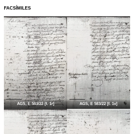
FACSÍMILES
AGS, E 583/22 [f. 1r]
AGS, E 583/22 [f. 1v]