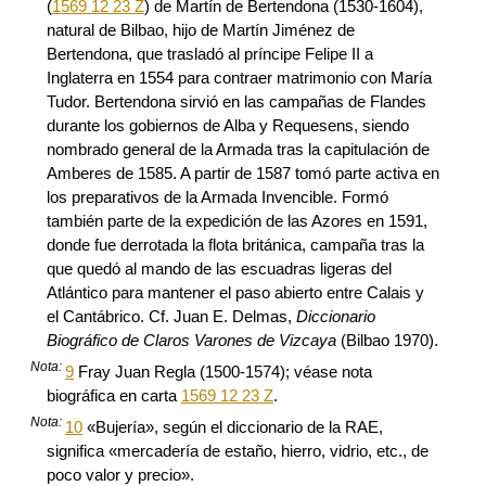
(
1569 12 23 Z
) de Martín de Bertendona (1530-1604),
natural de Bilbao, hijo de Martín Jiménez de
Bertendona, que trasladó al príncipe Felipe II a
Inglaterra en 1554 para contraer matrimonio con María
Tudor. Bertendona sirvió en las campañas de Flandes
durante los gobiernos de Alba y Requesens, siendo
nombrado general de la Armada tras la capitulación de
Amberes de 1585. A partir de 1587 tomó parte activa en
los preparativos de la Armada Invencible. Formó
también parte de la expedición de las Azores en 1591,
donde fue derrotada la flota británica, campaña tras la
que quedó al mando de las escuadras ligeras del
Atlántico para mantener el paso abierto entre Calais y
el Cantábrico. Cf. Juan E. Delmas,
Diccionario
Biográfico de Claros Varones de Vizcaya
(Bilbao 1970).
Nota:
9
Fray Juan Regla (1500-1574); véase nota
biográfica en carta
1569 12 23 Z
.
Nota:
10
«Bujería», según el diccionario de la RAE,
significa «mercadería de estaño, hierro, vidrio, etc., de
poco valor y precio».