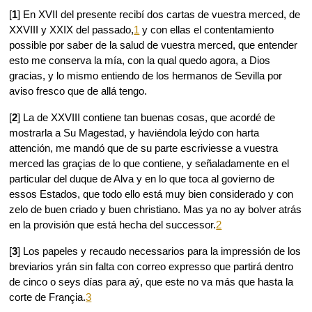
[
1
] En XVII del presente recibí dos cartas de vuestra merced, de
XXVIII y XXIX del passado,
1
y con ellas el contentamiento
possible por saber de la salud de vuestra merced, que entender
esto me conserva la mía, con la qual quedo agora, a Dios
gracias, y lo mismo entiendo de los hermanos de Sevilla por
aviso fresco que de allá tengo.
[
2
] La de XXVIII contiene tan buenas cosas, que acordé de
mostrarla a Su Magestad, y haviéndola leýdo con harta
attención, me mandó que de su parte escriviesse a vuestra
merced las graçias de lo que contiene, y señaladamente en el
particular del duque de Alva y en lo que toca al govierno de
essos Estados, que todo ello está muy bien considerado y con
zelo de buen criado y buen christiano. Mas ya no ay bolver atrás
en la provisión que está hecha del successor.
2
[
3
] Los papeles y recaudo necessarios para la impressión de los
breviarios yrán sin falta con correo expresso que partirá dentro
de cinco o seys días para aý, que este no va más que hasta la
corte de Françia.
3