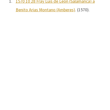
1.
1570 10 28 Fray Luis de León (Salamanca) a
Benito Arias Montano (Amberes)
. (1570).