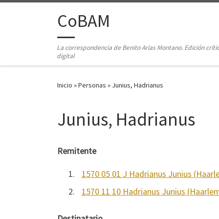
Saltar al contenido
CoBAM
La correspondencia de Benito Arias Montano. Edición críti
digital
Inicio
»
Personas
»
Junius, Hadrianus
Junius, Hadrianus
Remitente
1.
1570 05 01 J Hadrianus Junius (Haar
2.
1570 11 10 Hadrianus Junius (Haarle
Destinatario