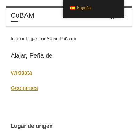
Español
Saltar al contenido
CoBAM
Search
Menú
Inicio
»
Lugares
»
Alájar, Peña de
Alájar, Peña de
Wikidata
Geonames
Lugar de origen