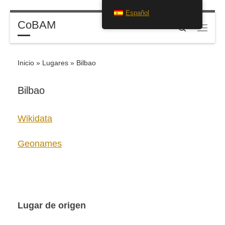
Español
Saltar al contenido
CoBAM
Search
Menú
Inicio
»
Lugares
»
Bilbao
Bilbao
Wikidata
Geonames
Lugar de origen