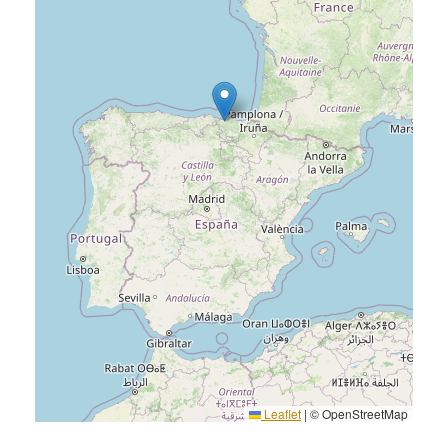
Leaflet
|
© OpenStreetMap