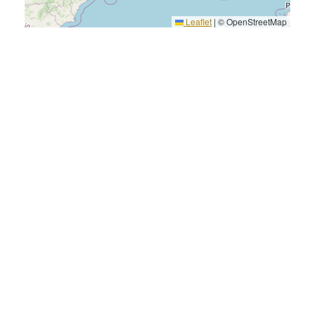
Leaflet
|
© OpenStreetMap