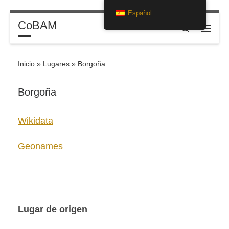
Español
Saltar al contenido
CoBAM
Search
Menú
Inicio
»
Lugares
»
Borgoña
Borgoña
Wikidata
Geonames
Lugar de origen