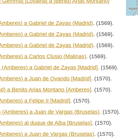
o Gemma] [Lovaina] a [Benito Arias Montano]
Amberes) a Gabriel de Zayas (Madrid)
. (1569).
Amberes) a Gabriel de Zayas (Madrid)
. (1569).
Amberes) a Gabriel de Zayas (Madrid)
. (1569).
Amberes) a Carlos Clusio (Malinas)
. (1569).
 (Amberes) a Gabriel de Zayas [Madrid]
. (1569).
(Amberes) a Juan de Ovando [Madrid]
. (1570).
d) a Benito Arias Montano [Amberes]
. (1570).
mberes) a Felipe II [Madrid]
. (1570).
 (Amberes) a Juan de Vargas (Bruselas)
. (1570).
Amberes) al duque de Alba [Bruselas]
. (1570).
Amberes) a Juan de Vargas (Bruselas)
. (1570).