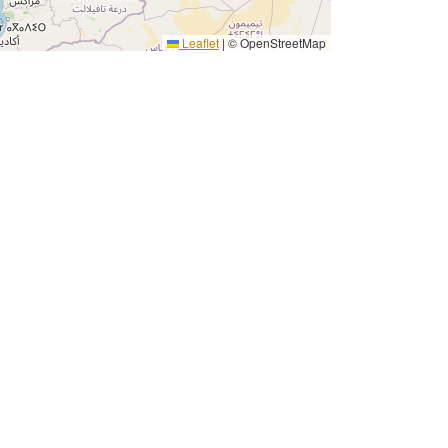
Leaflet
|
© OpenStreetMap