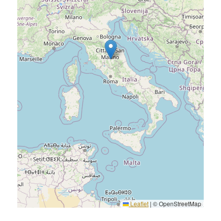
Leaflet
|
© OpenStreetMap