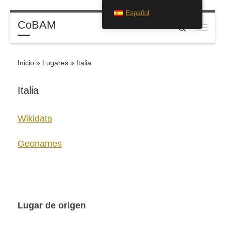
Español
Saltar al contenido
CoBAM
Search
Menú
Inicio
»
Lugares
»
Italia
Italia
Wikidata
Geonames
Lugar de origen