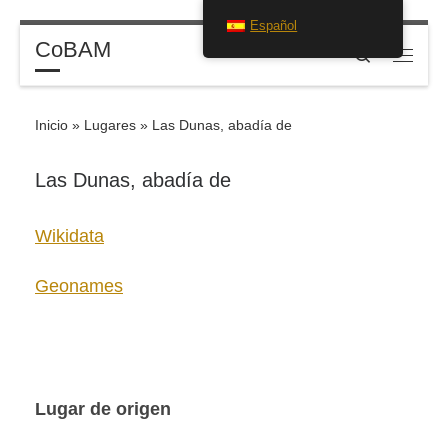
Español
Saltar al contenido
CoBAM
Search
Menú
Inicio
»
Lugares
»
Las Dunas, abadía de
Las Dunas, abadía de
Wikidata
Geonames
Lugar de origen