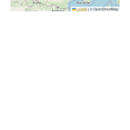
Leaflet
|
© OpenStreetMap