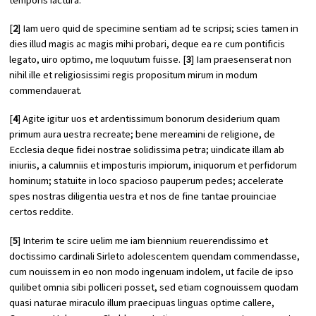
[
2
] Iam uero quid de specimine sentiam ad te scripsi; scies tamen in
dies illud magis ac magis mihi probari, deque ea re cum pontificis
legato, uiro optimo, me loquutum fuisse. [
3
] Iam praesenserat non
nihil ille et religiosissimi regis propositum mirum in modum
commendauerat.
[
4
] Agite igitur uos et ardentissimum bonorum desiderium quam
primum aura uestra recreate; bene mereamini de religione, de
Ecclesia deque fidei nostrae solidissima petra; uindicate illam ab
iniuriis, a calumniis et imposturis impiorum, iniquorum et perfidorum
hominum; statuite in loco spacioso pauperum pedes; accelerate
spes nostras diligentia uestra et nos de fine tantae prouinciae
certos reddite.
[
5
] Interim te scire uelim me iam biennium reuerendissimo et
doctissimo cardinali Sirleto adolescentem quendam commendasse,
cum nouissem in eo non modo ingenuam indolem, ut facile de ipso
quilibet omnia sibi polliceri posset, sed etiam cognouissem quodam
quasi naturae miraculo illum praecipuas linguas optime callere,