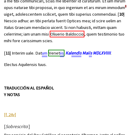
a me tibi communicari, scias me libenter id curaturum. Et iam mirum
8
opus naturae tibi proposui, in quo ingenium et ars mirum immodum
uiget, adolescentem scilicet, quem tibi superius commendaui. [
10
]
Nescio adhuc an tibi perlata fuerit
Optices
mea; id scire uelim an
Italus Graecum mendacio uicerit. Si non habuisti, mittam quam
celerrime; iam unam misi
Oliuerio Baldoccio
, quem testimonio tuo
mihi fore carissimum scies.
[
11
] Interim uale. Dat
um
Venet
iis
Kal
endis
Mai
is
MDLXVIIII
.
Electus Aquilensis tuus.
TRADUCCIÓN AL ESPAÑOL
Y NOTAS
[f. 24v]
[
Sobrescrito
:]