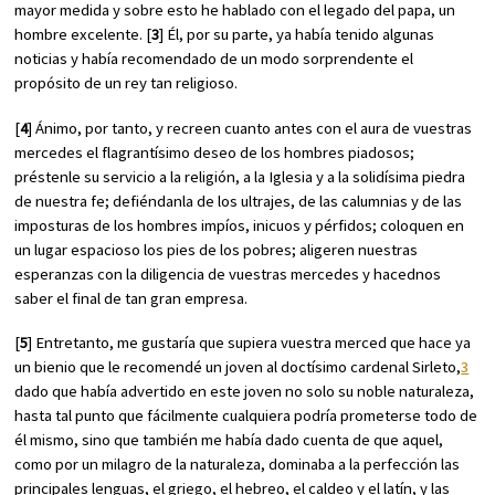
mayor medida y sobre esto he hablado con el legado del papa, un
hombre excelente. [
3
] Él, por su parte, ya había tenido algunas
noticias y había recomendado de un modo sorprendente el
propósito de un rey tan religioso.
[
4
] Ánimo, por tanto, y recreen cuanto antes con el aura de vuestras
mercedes el flagrantísimo deseo de los hombres piadosos;
préstenle su servicio a la religión, a la Iglesia y a la solidísima piedra
de nuestra fe; defiéndanla de los ultrajes, de las calumnias y de las
imposturas de los hombres impíos, inicuos y pérfidos; coloquen en
un lugar espacioso los pies de los pobres; aligeren nuestras
esperanzas con la diligencia de vuestras mercedes y hacednos
saber el final de tan gran empresa.
[
5
] Entretanto, me gustaría que supiera vuestra merced que hace ya
un bienio que le recomendé un joven al doctísimo cardenal Sirleto,
3
dado que había advertido en este joven no solo su noble naturaleza,
hasta tal punto que fácilmente cualquiera podría prometerse todo de
él mismo, sino que también me había dado cuenta de que aquel,
como por un milagro de la naturaleza, dominaba a la perfección las
principales lenguas, el griego, el hebreo, el caldeo y el latín, y las