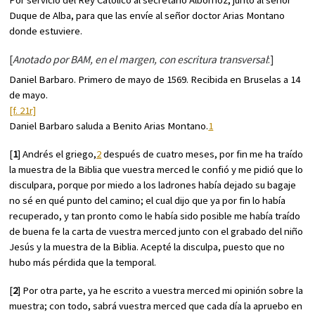
Por servicio del Rey Católico al secretario Albornoz, junto al señor
Duque de Alba, para que las envíe al señor doctor Arias Montano
donde estuviere.
[
Anotado por BAM, en el margen, con escritura transversal
:]
Daniel Barbaro. Primero de mayo de 1569. Recibida en Bruselas a 14
de mayo.
[f. 21r]
Daniel Barbaro saluda a Benito Arias Montano.
1
[
1
] Andrés el griego,
2
después de cuatro meses, por fin me ha traído
la muestra de la Biblia que vuestra merced le confió y me pidió que lo
disculpara, porque por miedo a los ladrones había dejado su bagaje
no sé en qué punto del camino; el cual dijo que ya por fin lo había
recuperado, y tan pronto como le había sido posible me había traído
de buena fe la carta de vuestra merced junto con el grabado del niño
Jesús y la muestra de la Biblia. Acepté la disculpa, puesto que no
hubo más pérdida que la temporal.
[
2
] Por otra parte, ya he escrito a vuestra merced mi opinión sobre la
muestra; con todo, sabrá vuestra merced que cada día la apruebo en