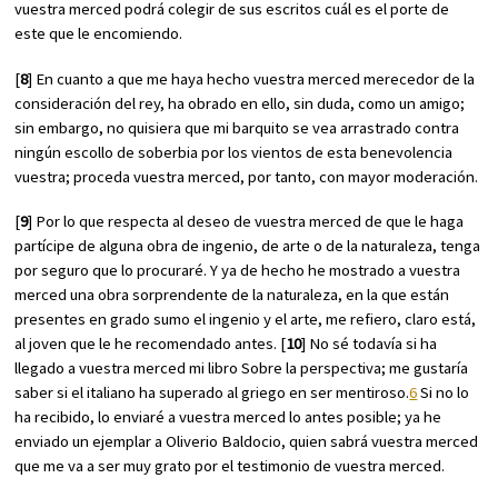
vuestra merced podrá colegir de sus escritos cuál es el porte de
este que le encomiendo.
[
8
] En cuanto a que me haya hecho vuestra merced merecedor de la
consideración del rey, ha obrado en ello, sin duda, como un amigo;
sin embargo, no quisiera que mi barquito se vea arrastrado contra
ningún escollo de soberbia por los vientos de esta benevolencia
vuestra; proceda vuestra merced, por tanto, con mayor moderación.
[
9
] Por lo que respecta al deseo de vuestra merced de que le haga
partícipe de alguna obra de ingenio, de arte o de la naturaleza, tenga
por seguro que lo procuraré. Y ya de hecho he mostrado a vuestra
merced una obra sorprendente de la naturaleza, en la que están
presentes en grado sumo el ingenio y el arte, me refiero, claro está,
al joven que le he recomendado antes. [
10
] No sé todavía si ha
llegado a vuestra merced mi libro
Sobre la perspectiva
; me gustaría
saber si el italiano ha superado al griego en ser mentiroso.
6
Si no lo
ha recibido, lo enviaré a vuestra merced lo antes posible; ya he
enviado un ejemplar a Oliverio Baldocio, quien sabrá vuestra merced
que me va a ser muy grato por el testimonio de vuestra merced.