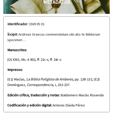
METADATOS
Identificador:
1569 05 01
Íncipit:
Andreas Graecus commendatum sibi abs te Bibliorum
specimen…
Manuscritos:
(O) KBS, Ms. A 902, ff. 21r-v, ff. 24r-v.
Impresos:
(E1) Macías,
La Biblia Políglota de Amberes
, pp. 128-131; (E2)
Domínguez,
Correspondencia
, I, 232-237.
Edición crítica, traducción y notas:
Baldomero Macías Rosendo
Codificación y edición digital:
Antonio Dávila Pérez