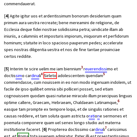
commendauerat.
[
4
] Agite igitur uos et ardentissimum bonorum desiderium quam
primum aura uestra recreate; bene mereamini de religione, de
Ecclesia deque fidei nostrae solidissima petra; uindicate illam ab
iniuriis, a calumniis et imposturis impiorum, iniquorum et perfidorum
hominum; statuite in loco spacioso pauperum pedes; accelerate
spes nostras diligentia uestra et nos de fine tantae prouinciae
certos reddite.
3
[
5
] Interim te scire uelim me iam biennium
r
euerendissi
mo et
4
5
doctis
sim
o car
dina
li
Sirleto
adolescentem quendam
commendasse, cum nouissem in eo non modo ingenuam indolem, ut
facile de ipso quilibet omnia sibi polliceri posset, sed etiam
cognouissem quodam quasi naturae miraculo illum praecipuas linguas
6
optime callere, Graecam, Hebraeam, Chaldaeam Latinamque,
easque tam prompte ex tempore loqui, et de singulis rationes et
causas reddere, et tam soluta quam astricta o
rati
o
n
e sermones et
poemata componere quam uel senex longo studio aut materna
7
institutione faceret. [
6
] Propterea doctissimo car
dina
li
carissimus
est, et
Roma
tota iuuenem admiratur. Pater illi est praestantissimus