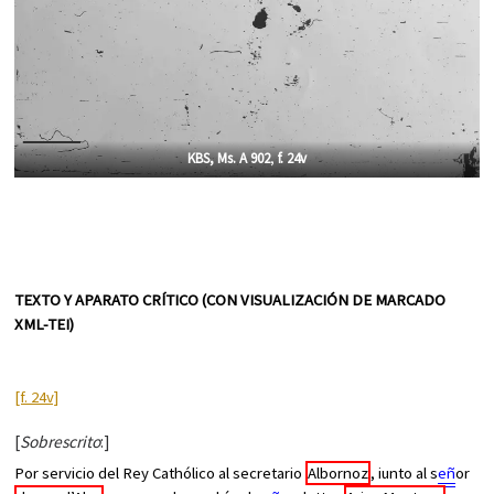
KBS, Ms. A 902
,
f. 24v
TEXTO Y APARATO CRÍTICO (CON VISUALIZACIÓN DE MARCADO
XML-TEI)
[f. 24v]
[
Sobrescrito
:]
Por servicio del Rey Cathólico al secretario
Albornoz
, iunto al s
eñ
or