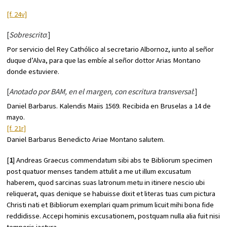
[f. 24v]
[
Sobrescrito
:]
Por servicio del Rey Cathólico al secretario Albornoz, iunto al señor
duque d’Alva, para que las embíe al señor dottor Arias Montano
donde estuviere.
[
Anotado por BAM, en el margen, con escritura transversal
:]
Daniel Barbarus. Kalendis Maiis 1569. Recibida en Bruselas a 14 de
mayo.
[f. 21r]
Daniel Barbarus Benedicto Ariae Montano salutem.
[
1
] Andreas Graecus commendatum sibi abs te Bibliorum specimen
post quatuor menses tandem attulit a me ut illum excusatum
haberem, quod sarcinas suas latronum metu in itinere nescio ubi
reliquerat, quas denique se habuisse dixit et literas tuas cum pictura
Christi nati et Bibliorum exemplari quam primum licuit mihi bona fide
reddidisse. Accepi hominis excusationem, postquam nulla alia fuit nisi
temporis iactura.