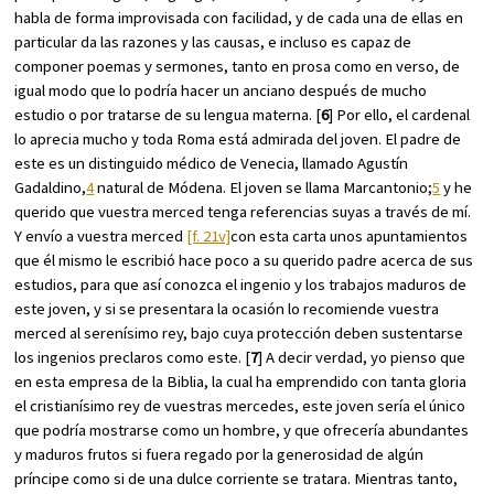
habla de forma improvisada con facilidad, y de cada una de ellas en
particular da las razones y las causas, e incluso es capaz de
componer poemas y sermones, tanto en prosa como en verso, de
igual modo que lo podría hacer un anciano después de mucho
estudio o por tratarse de su lengua materna. [
6
] Por ello, el cardenal
lo aprecia mucho y toda Roma está admirada del joven. El padre de
este es un distinguido médico de Venecia, llamado Agustín
Gadaldino,
4
natural de Módena. El joven se llama Marcantonio;
5
y he
querido que vuestra merced tenga referencias suyas a través de mí.
Y envío a vuestra merced
[f. 21v]
con esta carta unos apuntamientos
que él mismo le escribió hace poco a su querido padre acerca de sus
estudios, para que así conozca el ingenio y los trabajos maduros de
este joven, y si se presentara la ocasión lo recomiende vuestra
merced al serenísimo rey, bajo cuya protección deben sustentarse
los ingenios preclaros como este. [
7
] A decir verdad, yo pienso que
en esta empresa de la Biblia, la cual ha emprendido con tanta gloria
el cristianísimo rey de vuestras mercedes, este joven sería el único
que podría mostrarse como un hombre, y que ofrecería abundantes
y maduros frutos si fuera regado por la generosidad de algún
príncipe como si de una dulce corriente se tratara. Mientras tanto,