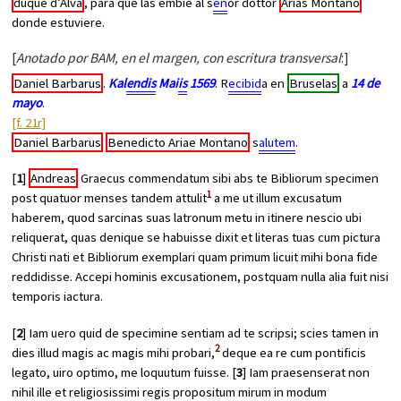
duque d’Alva
, para que las embíe al s
eñ
or dottor
Arias Montano
donde estuviere.
[
Anotado por BAM, en el margen, con escritura transversal
:]
Daniel Barbarus
.
Kal
endis
Mai
is
1569
. R
ecibid
a en
Bruselas
a
14 de
mayo
.
[f. 21r]
Daniel Barbarus
Benedicto Ariae Montano
s
alutem
.
[
1
]
Andreas
Graecus commendatum sibi abs te Bibliorum specimen
1
post quatuor menses tandem attulit
a me ut illum excusatum
haberem, quod sarcinas suas latronum metu in itinere nescio ubi
reliquerat, quas denique se habuisse dixit et literas tuas cum pictura
Christi nati et Bibliorum exemplari quam primum licuit mihi bona fide
reddidisse. Accepi hominis excusationem, postquam nulla alia fuit nisi
temporis iactura.
[
2
] Iam uero quid de specimine sentiam ad te scripsi; scies tamen in
2
dies illud magis ac magis mihi probari,
deque ea re cum pontificis
legato, uiro optimo, me loquutum fuisse. [
3
] Iam praesenserat non
nihil ille et religiosissimi regis propositum mirum in modum