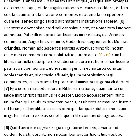
Graecam, Hebraeam, Chaldaeam Latinamque, easque tam prompte
ex tempore loqui, et de singulis rationes et causas reddere, et tam
soluta quam astricta oratione sermones et poemata componere
quam uel senex longo studio aut materna institutione faceret. [
6
]
Propterea doctissimo cardinali carissimus est, et Roma tota iuuenem
admiratur. Pater illi est praestantissimus uir medicus, qui Venetiis
commoratur, Augustinus nomine, Gadaldinus cognomento, Mutinae
oriundus. Nomen adolescentis Marcus Antonius; hunc tibi notum
esse mea commendatione uolui. Mitto autem ad te
[f. 21v]
cum his
literis nonnulla quae ipse de studiorum suorum ratione amantissimo
patri suo nuper scripsit, ut noscas ingenium et maturos conatus
adolescentis et, si occasio affuerit, ipsum serenissimo regi
commendes, cuius praesidio praeclara huiusmodi ingenia ali debent.
[
7
] Ego uero in hac edendorum Bibliorum ratione, quam tanta cum
laude iniit Christianissimus rex uester, iudico adolescentem hunc
unum fore qui se uirum praestari possit, et uberes ac maturos fructus
editurum, si liberalitate alicuius principis tanquam dulcissimo fluuio
irrigetur. Interim ex eius scriptis quem tibi commendo agnosces.
[
8
] Quod uero me dignum regia cognitione feceris, amanter id
quidem fecisti; ueruntamen nollem beneuolentiae istius uestrae