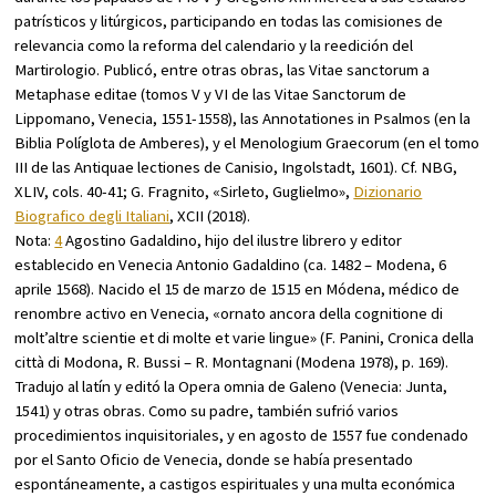
patrísticos y litúrgicos, participando en todas las comisiones de
relevancia como la reforma del calendario y la reedición del
Martirologio. Publicó, entre otras obras, las
Vitae sanctorum a
Metaphase editae
(tomos V y VI de las
Vitae Sanctorum de
Lippomano
, Venecia, 1551-1558), las
Annotationes in Psalmos
(en la
Biblia Políglota de Amberes), y el
Menologium Graecorum
(en el tomo
III de las
Antiquae lectiones de Canisio
, Ingolstadt, 1601). Cf.
NBG
,
XLIV, cols. 40-41; G. Fragnito, «Sirleto, Guglielmo»,
Dizionario
Biografico degli Italiani
, XCII (2018).
Nota:
4
Agostino Gadaldino, hijo del ilustre librero y editor
establecido en Venecia Antonio Gadaldino (ca. 1482 – Modena, 6
aprile 1568). Nacido el 15 de marzo de 1515 en Módena, médico de
renombre activo en Venecia, «ornato ancora della cognitione di
molt’altre scientie et di molte et varie lingue» (F. Panini,
Cronica della
città di Modona
, R. Bussi – R. Montagnani (Modena 1978), p. 169).
Tradujo al latín y editó la
Opera omnia
de Galeno (Venecia: Junta,
1541) y otras obras. Como su padre, también sufrió varios
procedimientos inquisitoriales, y en agosto de 1557 fue condenado
por el Santo Oficio de Venecia, donde se había presentado
espontáneamente, a castigos espirituales y una multa económica