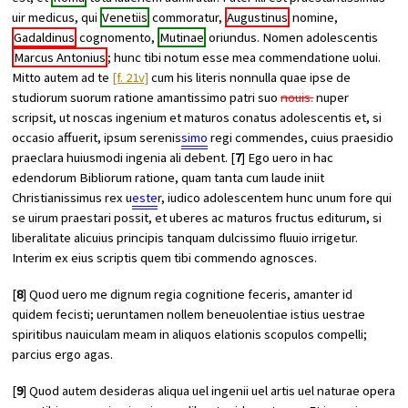
uir medicus, qui
Venetiis
commoratur,
Augustinus
nomine,
Gadaldinus
cognomento,
Mutinae
oriundus. Nomen adolescentis
Marcus Antonius
; hunc tibi notum esse mea commendatione uolui.
Mitto autem ad te
[f. 21v]
cum his literis nonnulla quae ipse de
studiorum suorum ratione amantissimo patri suo
nouis.
nuper
scripsit, ut noscas ingenium et maturos conatus adolescentis et, si
occasio affuerit, ipsum serenis
simo
regi commendes, cuius praesidio
praeclara huiusmodi ingenia ali debent. [
7
] Ego uero in hac
edendorum Bibliorum ratione, quam tanta cum laude iniit
Christianissimus rex u
este
r, iudico adolescentem hunc unum fore qui
se uirum praestari possit, et uberes ac maturos fructus editurum, si
liberalitate alicuius principis tanquam dulcissimo fluuio irrigetur.
Interim ex eius scriptis quem tibi commendo agnosces.
[
8
] Quod uero me dignum regia cognitione feceris, amanter id
quidem fecisti; ueruntamen nollem beneuolentiae istius uestrae
spiritibus nauiculam meam in aliquos elationis scopulos compelli;
parcius ergo agas.
[
9
] Quod autem desideras aliqua uel ingenii uel artis uel naturae opera