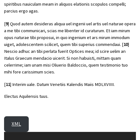
spiritibus nauiculam meam in aliquos elationis scopulos compelli;
parcius ergo agas.
[
9
] Quod autem desideras aliqua uel ingenii uel artis uel naturae opera
a me tibi communicari, scias me libenter id curaturum. Et iam mirum
opus naturae tibi proposui, in quo ingenium et ars mirum immodum
uiget, adolescentem scilicet, quem tibi superius commendaui. [
10
]
Nescio adhuc an tibi perlata fuerit
Optices
mea; id scire uelim an
Italus Graecum mendacio uicerit. Si non habuisti, mittam quam
celerrime; iam unam misi Oliuerio Baldoccio, quem testimonio tuo
mihi fore carissimum scies.
[
11
] Interim uale. Datum Venetiis Kalendis Maiis MDLXVIIII.
Electus Aquilensis tuus.
XML