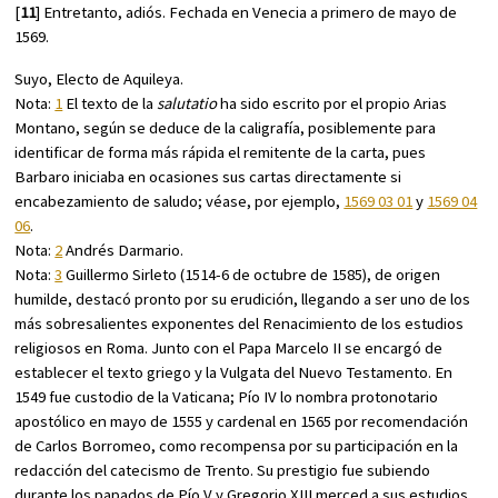
[
11
] Entretanto, adiós. Fechada en Venecia a primero de mayo de
1569.
Suyo, Electo de Aquileya.
Nota:
1
El texto de la
salutatio
ha sido escrito por el propio Arias
Montano, según se deduce de la caligrafía, posiblemente para
identificar de forma más rápida el remitente de la carta, pues
Barbaro iniciaba en ocasiones sus cartas directamente si
encabezamiento de saludo; véase, por ejemplo,
1569 03 01
y
1569 04
06
.
Nota:
2
Andrés Darmario.
Nota:
3
Guillermo Sirleto (1514-6 de octubre de 1585), de origen
humilde, destacó pronto por su erudición, llegando a ser uno de los
más sobresalientes exponentes del Renacimiento de los estudios
religiosos en Roma. Junto con el Papa Marcelo II se encargó de
establecer el texto griego y la Vulgata del Nuevo Testamento. En
1549 fue custodio de la Vaticana; Pío IV lo nombra protonotario
apostólico en mayo de 1555 y cardenal en 1565 por recomendación
de Carlos Borromeo, como recompensa por su participación en la
redacción del catecismo de Trento. Su prestigio fue subiendo
durante los papados de Pío V y Gregorio XIII merced a sus estudios