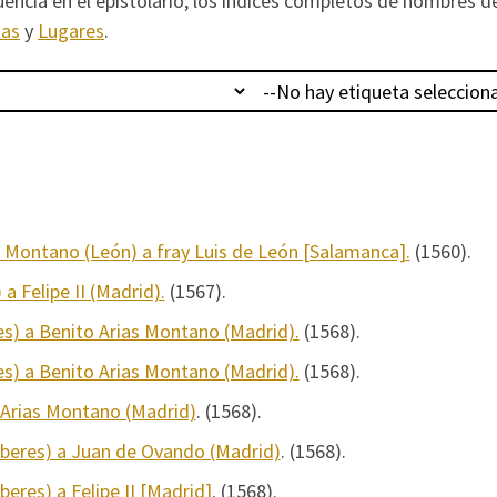
uencia en el epistolario; los índices completos de nombres d
nas
y
Lugares
.
s Montano (León) a fray Luis de León [Salamanca].
(1560).
a Felipe II (Madrid).
(1567).
es) a Benito Arias Montano (Madrid).
(1568).
es) a Benito Arias Montano (Madrid).
(1568).
o Arias Montano (Madrid)
. (1568).
beres) a Juan de Ovando (Madrid)
. (1568).
eres) a Felipe II [Madrid]
. (1568).