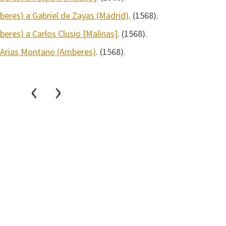
eres) a Gabriel de Zayas (Madrid)
. (1568).
eres) a Carlos Clusio [Malinas]
. (1568).
o Arias Montano (Amberes)
. (1568).
‹
›
6
7
8
9
10