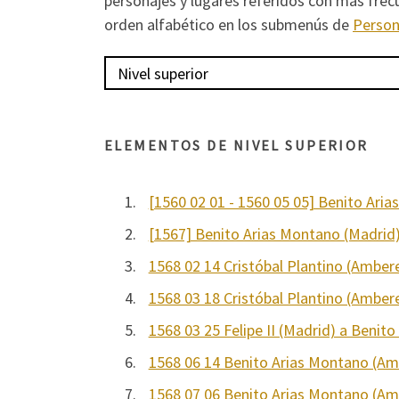
personajes y lugares referidos con más frec
orden alfabético en los submenús de
Perso
ELEMENTOS DE NIVEL SUPERIOR
1.
[1560 02 01 - 1560 05 05] Benito Aria
2.
[1567] Benito Arias Montano (Madrid) 
3.
1568 02 14 Cristóbal Plantino (Amber
4.
1568 03 18 Cristóbal Plantino (Amber
5.
1568 03 25 Felipe II (Madrid) a Benit
6.
1568 06 14 Benito Arias Montano (Am
7.
1568 07 06 Benito Arias Montano (Amb