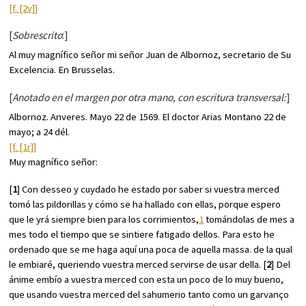
[f. [2v]]
[
Sobrescrito
:]
Al muy magnífico señor mi señor Juan de Albornoz, secretario de Su
Excelencia. En Brusselas.
[
Anotado en el margen por otra mano, con escritura transversal:
]
Albornoz. Anveres. Mayo 22 de 1569. El doctor Arias Montano 22 de
mayo; a 24 dél.
[f. [1r]]
Muy magnífico señor:
[
1
] Con desseo y cuydado he estado por saber si vuestra merced
tomó las pildorillas y cómo se ha hallado con ellas, porque espero
que le yrá siempre bien para los corrimientos,
1
tomándolas de mes a
mes todo el tiempo que se sintiere fatigado dellos. Para esto he
ordenado que se me haga aquí una poca de aquella massa. de la qual
le embiaré, queriendo vuestra merced servirse de usar della. [
2
] Del
ánime embío a vuestra merced con esta un poco de lo muy bueno,
que usando vuestra merced del sahumerio tanto como un garvanço