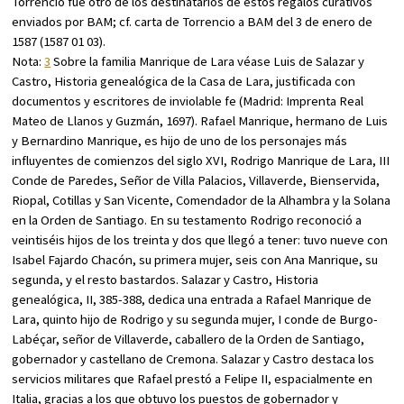
Torrencio fue otro de los destinatarios de estos regalos curativos
enviados por BAM; cf. carta de Torrencio a BAM del 3 de enero de
1587 (1587 01 03).
Nota:
3
Sobre la familia Manrique de Lara véase Luis de Salazar y
Castro,
Historia genealógica de la Casa de Lara, justificada con
documentos y escritores de inviolable fe
(Madrid: Imprenta Real
Mateo de Llanos y Guzmán, 1697). Rafael Manrique, hermano de Luis
y Bernardino Manrique, es hijo de uno de los personajes más
influyentes de comienzos del siglo XVI, Rodrigo Manrique de Lara, III
Conde de Paredes, Señor de Villa Palacios, Villaverde, Bienservida,
Riopal, Cotillas y San Vicente, Comendador de la Alhambra y la Solana
en la Orden de Santiago. En su testamento Rodrigo reconoció a
veintiséis hijos de los treinta y dos que llegó a tener: tuvo nueve con
Isabel Fajardo Chacón, su primera mujer, seis con Ana Manrique, su
segunda, y el resto bastardos. Salazar y Castro,
Historia
genealógica
, II, 385-388, dedica una entrada a Rafael Manrique de
Lara, quinto hijo de Rodrigo y su segunda mujer, I conde de Burgo-
Labéçar, señor de Villaverde, caballero de la Orden de Santiago,
gobernador y castellano de Cremona. Salazar y Castro destaca los
servicios militares que Rafael prestó a Felipe II, espacialmente en
Italia, gracias a los que obtuvo los puestos de gobernador y