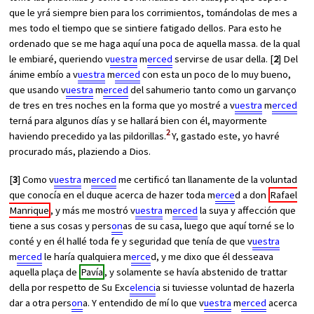
que le yrá siempre bien para los corrimientos, tomándolas de mes a
mes todo el tiempo que se sintiere fatigado dellos. Para esto he
ordenado que se me haga aquí una poca de aquella massa. de la qual
le embiaré, queriendo v
uestra
m
erced
servirse de usar della. [
2
] Del
ánime embío a v
uestra
m
erced
con esta un poco de lo muy bueno,
que usando v
uestra
m
erced
del sahumerio tanto como un garvanço
de tres en tres noches en la forma que yo mostré a v
uestra
m
erced
terná para algunos días y se hallará bien con él, mayormente
2
haviendo precedido ya las pildorillas.
Y, gastado este, yo havré
procurado más, plaziendo a Dios.
[
3
] Como v
uestra
m
erced
me certificó tan llanamente de la voluntad
que conocía en el duque acerca de hazer toda m
erce
d a don
Rafael
Manrique
, y más me mostró v
uestra
m
erced
la suya y affección que
tiene a sus cosas y pers
on
as de su casa, luego que aquí torné se lo
conté y en él hallé toda fe y seguridad que tenía de que v
uestra
m
erced
le haría qualquiera m
erce
d, y me dixo que él desseava
aquella plaça de
Pavía
, y solamente se havía abstenido de trattar
della por respetto de Su Exc
elenci
a si tuviesse voluntad de hazerla
dar a otra pers
on
a. Y entendido de mí lo que v
uestra
m
erced
acerca