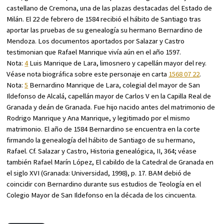
castellano de Cremona, una de las plazas destacadas del Estado de
Milán. El 22 de febrero de 1584 recibió el hábito de Santiago tras
aportar las pruebas de su genealogía su hermano Bernardino de
Mendoza. Los documentos aportados por Salazar y Castro
testimonian que Rafael Manrique vivía aún en el año 1597.
Nota:
4
Luis Manrique de Lara, limosnero y capellán mayor del rey.
Véase nota biográfica sobre este personaje en carta
1568 07 22
.
Nota:
5
Bernardino Manrique de Lara, colegial del mayor de San
Ildefonso de Alcalá, capellán mayor de Carlos V en la Capilla Real de
Granada y deán de Granada. Fue hijo nacido antes del matrimonio de
Rodrigo Manrique y Ana Manrique, y legitimado por el mismo
matrimonio. El año de 1584 Bernardino se encuentra en la corte
firmando la genealogía del hábito de Santiago de su hermano,
Rafael. Cf. Salazar y Castro,
Historia genealógica
, II, 364; véase
también Rafael Marín López,
El cabildo de la Catedral de Granada en
el siglo XVI
(Granada: Universidad, 1998), p. 17. BAM debió de
coincidir con Bernardino durante sus estudios de Teología en el
Colegio Mayor de San Ildefonso en la década de los cincuenta.