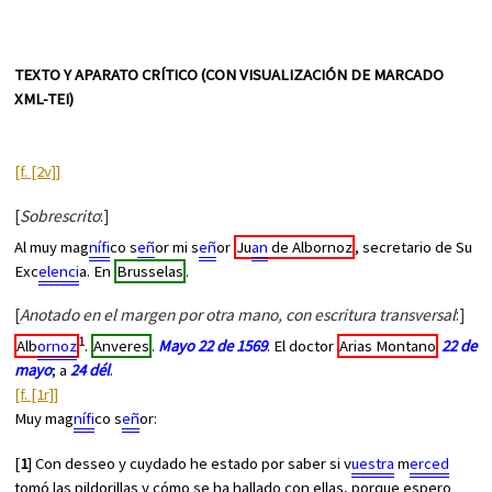
TEXTO Y APARATO CRÍTICO (CON VISUALIZACIÓN DE MARCADO
XML-TEI)
[f. [2v]]
[
Sobrescrito
:]
Al muy mag
nífi
co s
eñ
or mi s
eñ
or
Ju
an
de Albornoz
, secretario de Su
Exc
elenci
a. En
Brusselas
.
[
Anotado en el margen por otra mano, con escritura transversal
:]
1
Alb
ornoz
.
Anveres
.
Mayo 22 de 1569
. El doctor
Arias Montano
22 de
mayo
; a
24 dél
.
[f. [1r]]
Muy mag
nífi
co s
eñ
or:
[
1
] Con desseo y cuydado he estado por saber si v
uestra
m
erced
tomó las pildorillas y cómo se ha hallado con ellas, porque espero