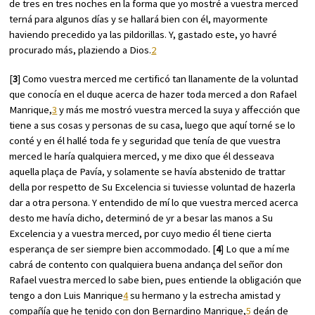
de tres en tres noches en la forma que yo mostré a vuestra merced
terná para algunos días y se hallará bien con él, mayormente
haviendo precedido ya las pildorillas. Y, gastado este, yo havré
procurado más, plaziendo a Dios.
2
[
3
] Como vuestra merced me certificó tan llanamente de la voluntad
que conocía en el duque acerca de hazer toda merced a don Rafael
Manrique,
3
y más me mostró vuestra merced la suya y affección que
tiene a sus cosas y personas de su casa, luego que aquí torné se lo
conté y en él hallé toda fe y seguridad que tenía de que vuestra
merced le haría qualquiera merced, y me dixo que él desseava
aquella plaça de Pavía, y solamente se havía abstenido de trattar
della por respetto de Su Excelencia si tuviesse voluntad de hazerla
dar a otra persona. Y entendido de mí lo que vuestra merced acerca
desto me havía dicho, determinó de yr a besar las manos a Su
Excelencia y a vuestra merced, por cuyo medio él tiene cierta
esperança de ser siempre bien accommodado. [
4
] Lo que a mí me
cabrá de contento con qualquiera buena andança del señor don
Rafael vuestra merced lo sabe bien, pues entiende la obligación que
tengo a don Luis Manrique
4
su hermano y la estrecha amistad y
compañía que he tenido con don Bernardino Manrique,
5
deán de