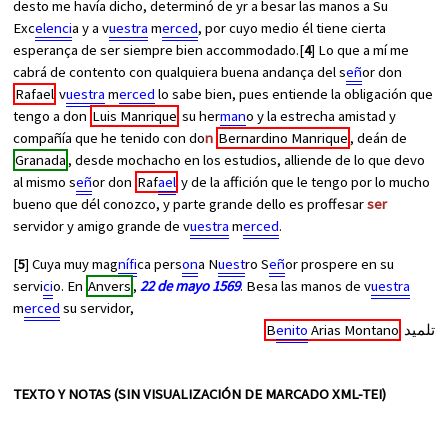
desto me havía dicho, determinó de yr a besar las manos a Su
Exc
elenci
a y a v
uestra
m
erced
, por cuyo medio él tiene cierta
esperança de ser siempre bien accommodado.[
4
] Lo que a mí me
cabrá de contento con qualquiera buena andança del s
eñ
or don
Rafael
v
uestra
m
erced
lo sabe bien, pues entiende la obligación que
tengo a don
Luis Manrique
su her
man
o y la estrecha amistad y
compañía que he tenido con do
n
Bernardino Manrique
, deán de
Granada
, desde mochacho en los estudios, alliende de lo que devo
al mismo s
eñ
or don
Raf
ael
y de la affición que le tengo por lo mucho
bueno que dél conozco, y parte grande dello es proffesar
ser
servidor y amigo grande de v
uestra
m
erced
.
[
5
] Cuya muy mag
nífi
ca pers
on
a N
uest
ro S
eñ
or prospere en su
servi
ci
o. En
Anvers
,
22 de mayo 1569
. Besa las manos de v
uestra
m
erced
su servidor,
B
enito
Arias Montano
تلميد
TEXTO Y NOTAS (SIN VISUALIZACIÓN DE MARCADO XML-TEI)