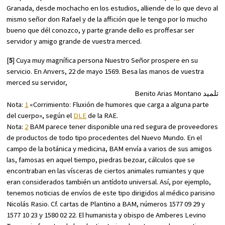
Granada, desde mochacho en los estudios, alliende de lo que devo al
mismo señor don Rafael y de la affición que le tengo por lo mucho
bueno que dél conozco, y parte grande dello es proffesar ser
servidor y amigo grande de vuestra merced.
[
5
] Cuya muy magnífica persona Nuestro Señor prospere en su
servicio. En Anvers, 22 de mayo 1569. Besa las manos de vuestra
merced su servidor,
Benito Arias Montano تلميد
Nota:
1
«Corrimiento: Fluxión de humores que carga a alguna parte
del cuerpo», según el
DLE
de la RAE.
Nota:
2
BAM parece tener disponible una red segura de proveedores
de productos de todo tipo procedentes del Nuevo Mundo. En el
campo de la botánica y medicina, BAM envía a varios de sus amigos
las, famosas en aquel tiempo, piedras bezoar, cálculos que se
encontraban en las vísceras de ciertos animales rumiantes y que
eran considerados también un antídoto universal. Así, por ejemplo,
tenemos noticias de envíos de este tipo dirigidos al médico parisino
Nicolás Rasio. Cf. cartas de Plantino a BAM, números 1577 09 29 y
1577 10 23 y 1580 02 22. El humanista y obispo de Amberes Levino