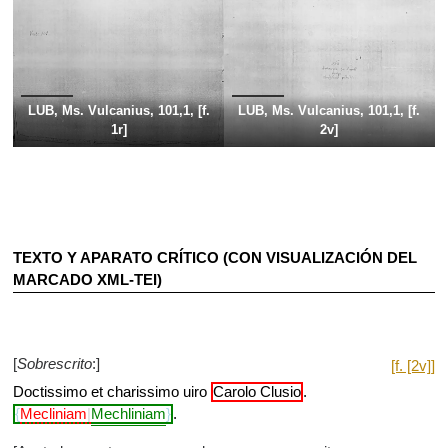
LUB, Ms. Vulcanius, 101,1, [f.
LUB, Ms. Vulcanius, 101,1, [f.
1r]
2v]
TEXTO Y APARATO CRÍTICO (CON VISUALIZACIÓN DEL
MARCADO XML-TEI)
[
Sobrescrito
:]
[f. [2v]]
Doctissimo et charissimo uiro
Carolo Clusio
.
Mecliniam
Mechliniam
.