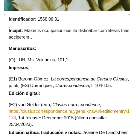
Identificador:
1568 08 31
Íncipit:
Maximis occupationibus ita distinebar cum literas tuas
acciperem…
Manuscritos:
(O) LUB, Ms. Vulcanius, 101,1
Impresos:
(E1) Barona-Gómez,
La correspondencia de Carolus Clusius
,
p. 56; (E3) Domínguez,
Correspondencia
, I, 104-105.
Edición digital:
(E2) van Gelder (ed.),
Clusius correspondence
,
https://clusiuscorrespondence.huygens.knaw.nl/edition/entry/1
178
, 1st release: December 2015 (última consulta:
25/04/2023).
Edición crítica, traducción y notas:
Jeanine De Landtsheer