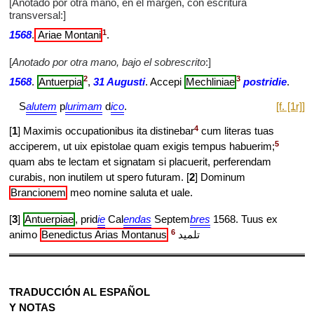
[Anotado por otra mano, en el margen, con escritura
transversal:]
1
1568
.
Ariae Montani
.
[
Anotado por otra mano, bajo el sobrescrito
:]
2
3
1568
.
Antuerpia
,
31 Augusti
. Accepi
Mechliniae
postridie
.
S
alutem
p
lurimam
d
ico
.
[f. [1r]]
4
[
1
] Maximis occupationibus ita distinebar
cum literas tuas
5
acciperem, ut uix epistolae quam exigis tempus habuerim;
quam abs te lectam et signatam si placuerit, perferendam
curabis, non inutilem ut spero futuram. [
2
] Dominum
Brancionem
meo nomine saluta et uale.
[
3
]
Antuerpiae
, prid
ie
Cal
endas
Septem
bres
1568. Tuus ex
6
animo
Benedictus Arias Montanus
تلميد
TRADUCCIÓN AL ESPAÑOL
Y NOTAS