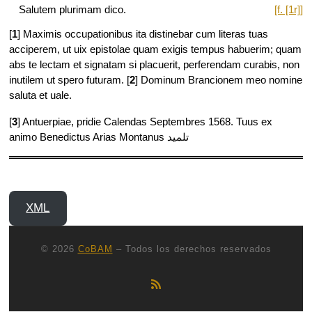
Salutem plurimam dico.
[f. [1r]]
[
1
] Maximis occupationibus ita distinebar cum literas tuas
acciperem, ut uix epistolae quam exigis tempus habuerim; quam
abs te lectam et signatam si placuerit, perferendam curabis, non
inutilem ut spero futuram. [
2
] Dominum Brancionem meo nomine
saluta et uale.
[
3
] Antuerpiae, pridie Calendas Septembres 1568. Tuus ex
animo Benedictus Arias Montanus تلميد
XML
© 2026
CoBAM
– Todos los derechos reservados