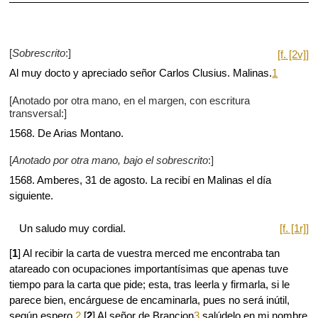
[
Sobrescrito
:]
[f. [2v]]
Al muy docto y apreciado señor Carlos Clusius. Malinas.
1
[Anotado por otra mano, en el margen, con escritura
transversal:]
1568. De Arias Montano.
[
Anotado por otra mano, bajo el sobrescrito
:]
1568. Amberes, 31 de agosto. La recibí en Malinas el día
siguiente.
Un saludo muy cordial.
[f. [1r]]
[
1
] Al recibir la carta de vuestra merced me encontraba tan
atareado con ocupaciones importantísimas que apenas tuve
tiempo para la carta que pide; esta, tras leerla y firmarla, si le
parece bien, encárguese de encaminarla, pues no será inútil,
según espero.
2
[
2
] Al señor de Brancion
3
salúdelo en mi nombre