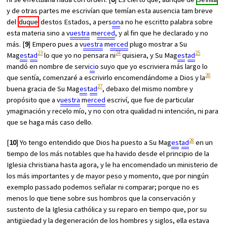
y de otras partes me escrivían que temían esta ausencia tam breve
del
duque
destos Estados, a pers
on
a no he escritto palabra sobre
esta materia sino a v
uestra
m
erced
, y al fin que he declarado y no
más. [
9
] Empero pues a v
uestra
m
erced
plugo mostrar a Su
23
24
25
Mag
es
t
ad
lo que yo no pensara ni
quisiera, y Su Mag
es
t
ad
mandó en nombre de servi
ci
o suyo que yo escriviera más largo lo
26
que sentía, comenzaré a escrivirlo encomendándome a Dios y la
27
buena gracia de Su Mag
es
t
ad
, debaxo del mismo nombre y
propósito que a v
uestra
m
erced
escriví, que fue de particular
ymaginación y recelo mío, y no con otra qualidad ni intención, ni para
que se haga más caso dello.
28
[
10
] Yo tengo entendido que Dios ha puesto a Su Mag
es
t
ad
en un
tiempo de los más notables que ha havido desde el principio de la
Iglesia christiana hasta agora, y le ha encomendado un ministerio de
los más importantes y de mayor peso y momento, que por ningún
exemplo passado podemos señalar ni comparar; porque no es
menos lo que tiene sobre sus hombros que la conservación y
sustento de la Iglesia cathólica y su reparo en tiempo que, por su
antigüedad y la degeneración de los hombres y siglos, ella estava