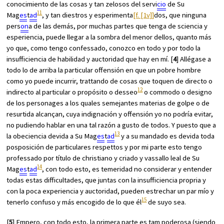
conocimiento de las cosas y tan zelosos del servi
cio
de Su
11
Mag
es
t
ad
, y tan diestros y esperimenta
[f. [1v]]
dos, que ninguna
pers
on
a de las demás, por muchas partes que tenga de sciencia y
esperiencia, puede llegar a la sombra del menor dellos, quanto más
yo que, como tengo confessado, conozco en todo y por todo la
insufficiencia de habilidad y auctoridad que hay en mí. [
4
] Allégase a
todo lo de arriba la particular offensión en que un pobre hombre
como yo puede incurrir, trattando de cosas que toquen de directo o
12
indirecto al particular o propósito o desseo
o commodo o designo
de los personages a los quales semejantes materias de golpe o de
resurtida alcançan, cuya indignación y offensión yo no podría evitar,
no pudiendo hablar en una tal razón a gusto de todos. Y puesto que a
13
la obeciencia devida a Su Mag
es
t
ad
y a su mandado es devida toda
posposición de particulares respettos y por mi parte esto tengo
professado por título de christiano y criado y vassallo leal de Su
14
Mag
es
t
ad
, con todo esto, es temeridad no considerar y entender
todas estas difficultades, que juntas con la insufficiencia propria y
con la poca experiencia y auctoridad, pueden estrechar un par mío y
15
tenerlo confuso y más encogido de lo que él
de suyo sea.
[
5
] Empero, con todo esto, la primera parte es tam poderosa (siendo