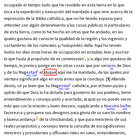
occupado el tiempo todo que he residido en esta tierra en lo que
toca a la expedición y execución del mandado a que vine acerca de la
impressión de la Biblia cathólica, que no he tenido espacio para
attender con algún detenimiento a las cosas públicas ni particulares
de esta tierra, como lo he hecho en otras que he andado, en las
quales gustava de conocer la qualidad de la región y los ingenios y
costumbres de los naturales y, huéspedes della. Aquí he tenido
todos los días onze horas de occupación en estudiar, leer y escrivir
7
lo que hazía al propósito de mi commissión
, y si algo me quedava de
tiempo, lo ponía y pongo en las otras cosas que por servi
ci
o de Dios
8
y de Su Mag
es
t
ad
el
duque
aquí me ha mandado, de las quales por
ventura significaré algo en esta antes que la concluya. [
3
] Allende
9
desto, sé yo bien que Su Mag
es
t
ad
cathólica, por el buen juyzio y
spíritu de que Dios lo ha dotado para govierno de sus pueblos, tiene
entendimiento y consejo justo y acertado, al qual yo no puedo servir
más que con la oración y buen desseo, supplicando a N
uest
ro S
eñ
or
favorezca y prospere sus designos para gloria de su sancto nombre
10
y buena andança
de la christiandad, y que para ministerio de sus
reales propósitos y consejos tiene la consulta de escogidíssimos
ministros y presidentes y officiales tales en valor, entendimiento,