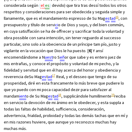
considerada según
el
es
devido) que tira tras dessí todos los otros
respettos y consideraciones para ser obedecida y seguida simple y
16
llanamente, que es el mandamiento espresso de Su Mag
es
t
ad
, con
presupuesto y título de servi
ci
o de Dios y suyo, y del bien commún,
en cuya satisffación se ha de offrecer y sacrificar toda la voluntad y
obra possible con sana intención, sin tener reguardo al successo
particular, sino solo a la obeciencia de un príncipe tam pío, justo y
vigilante en la vocación que Dios le ha puesto. [
6
] Y ansí
encomendándome a N
uest
ro S
eñ
or que sabe y es entero juez de
mis entrañas, y conoce el propósito y voluntad de mi pecho, y la
fidelidad y servitud que en él hay acerca del honor y obediencia y
17
reverencia deSu Mag
es
t
ad
Real, y el desseo que tengo de su
prosperidad, diré en esta francamente lo más breve que pudiere lo
que yo puedo con mi poca capacidad dezir para satisfazer al
18
19
mandam
ient
o de Su Mag
es
t
ad
, supplicándole humillmente
reciba
en servicio la devoción de mi ánimo en le obedecer, y esta suppla a
todas las faltas de habilidad, sufficiencia, consideración,
advertencia, frialdad, prolixidad y todas las demás tachas que en mí y
en mis razones huviere, que aunque yo reconozco muchas hay
muchas más.