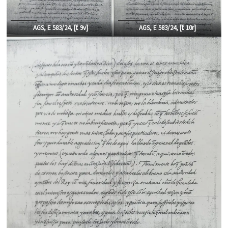
AGS, E 583/24, [f.
9v]
AGS, E 583/24, [f.
10r]