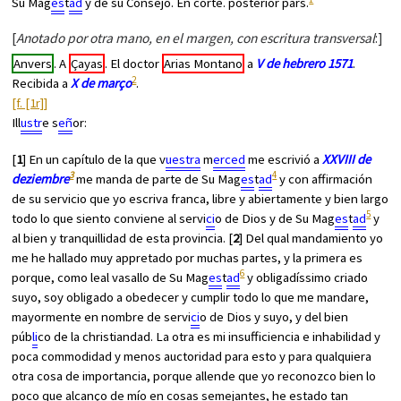
Su Mag
es
t
ad
y de su Consejo. En corte. posterior pars.
[
Anotado por otra mano, en el margen, con escritura transversal
:]
Anvers
. A
Çayas
. El doctor
Arias Montano
a
V de hebrero 1571
.
2
Recibida a
X de março
.
[f. [1r]]
Ill
ustr
e s
eñ
or:
[
1
] En un capítulo de la que v
uestra
m
erced
me escrivió a
XXVIII de
3
4
deziembre
me manda de parte de Su Mag
es
t
ad
y con affirmación
de su servicio que yo escriva franca, libre y abiertamente y bien largo
5
todo lo que siento conviene al servi
ci
o de Dios y de Su Mag
es
t
ad
y
al bien y tranquillidad de esta provincia. [
2
] Del qual mandamiento yo
me he hallado muy appretado por muchas partes, y la primera es
6
porque, como leal vasallo de Su Mag
es
t
ad
y obligadíssimo criado
suyo, soy obligado a obedecer y cumplir todo lo que me mandare,
mayormente en nombre de servi
ci
o de Dios y suyo, y del bien
púb
li
co de la christiandad. La otra es mi insufficiencia e inhabilidad y
poca commodidad y menos auctoridad para esto y para qualquiera
otra cosa de importancia, porque allende que yo reconozco bien lo
poco que alcanço de mío en cosas semejantes, he estado tan