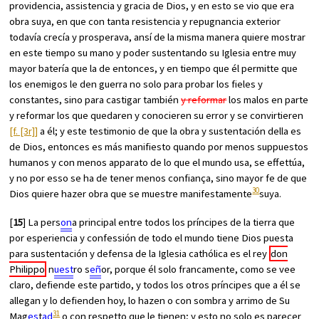
providencia, assistencia y gracia de Dios, y en esto se vio que era
obra suya, en que con tanta resistencia y repugnancia exterior
todavía crecía y prosperava, ansí de la misma manera quiere mostrar
en este tiempo su mano y poder sustentando su Iglesia entre muy
mayor batería que la de entonces, y en tiempo que él permitte que
los enemigos le den guerra no solo para probar los fieles y
constantes, sino para castigar también
y reformar
los malos en parte
y reformar los que quedaren y conocieren su error y se convirtieren
[f. [3r]]
a él; y este testimonio de que la obra y sustentación della es
de Dios, entonces es más manifiesto quando por menos suppuestos
humanos y con menos apparato de lo que el mundo usa, se effettúa,
y no por esso se ha de tener menos confiança, sino mayor fe de que
30
Dios quiere hazer obra que se muestre manifestamente
suya.
[
15
] La pers
on
a principal entre todos los príncipes de la tierra que
por esperiencia y confessión de todo el mundo tiene Dios puesta
para sustentación y defensa de la Iglesia cathólica es el rey
don
Philippo
n
uest
ro s
eñ
or, porque él solo francamente, como se vee
claro, defiende este partido, y todos los otros príncipes que a él se
allegan y lo defienden hoy, lo hazen o con sombra y arrimo de Su
31
Mag
es
t
ad
o con respetto que le tienen; y esto no solo es parecer