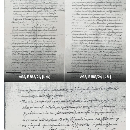
AGS, E 583/24, [f.
4v]
AGS, E 583/24, [f. 5r
]