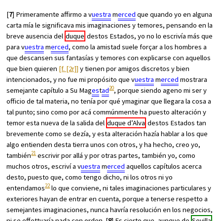
[
7
] Primeramente affirmo a v
uestra
m
erced
que quando yo en alguna
carta mía le significava mis imaginaciones y temores, pensando en la
breve ausencia del
duque
destos Estados, yo no lo escrivía más que
para v
uestra
m
erced
, como la amistad suele forçar a los hombres a
que descansen sus fantasías y temores con explicarse con aquellos
que bien quieren
[f. [2r]]
y tienen por amigos discretos y bien
intencionados, y no fue mi propósito que v
uestra
m
erced
mostrara
20
semejante capítulo a Su Mag
es
t
ad
, porque siendo ageno mi ser y
officio de tal materia, no tenía por qué ymaginar que llegara la cosa a
tal punto; sino como por acá commúnmente ha puesto alteración y
temor esta nueva de la salida del
duque d’Alva
destos Estados tan
brevemente como se dezía, y esta alteración hazía hablar a los que
algo entienden desta tierra unos con otros, y ha hecho, creo yo,
21
también
escrivir por allá y por otras partes, también yo, como
muchos otros, escriví a v
uestra
m
erced
aquellos capítulos acerca
desto, puesto que, como tengo dicho, ni los otros ni yo
22
entendamos
lo que conviene, ni tales imaginaciones particulares y
exteriores hayan de entrar en cuenta, porque a tenerse respetto a
semejantes imaginaciones, nunca havría resolución en los negocios,
ni se effettuaría nada con orden. [
8
] Es cierto que, aunque de
Sevilla