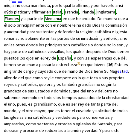
mío, sino cosa manifiesta, por lo qual la affirmo, y por haverlo ansí
oýdo platicar y affirmar en
Italia
,
Francia
,
Irlanda
,
Inglaterra
,
Flandes
y la parte de
Alemania
en que he andado. De manera que a
él solo principalmente con el nombre le ha dado Dios la commissión
y auctoridad para sustentar y defender la religión cathólica e Iglesia
romana, no solamente en las partes de su iurisdición y señorío, sino
en las otras donde los príncipes son cathólicos o donde no lo son, y
hay parte de cathólicos vassallos, los quales después de Dios tienen
puestos los ojos en el rey de
España
, y con las esperanças que dél
32
tienen se animan a passar la estrecheza
en que biven. [
16
] Este es
un grande cargo y cuydado que de mano de Dios tiene Su Mag
es
t
ad
,
allende del que como rey le compete en lo que toca a sus proprios
reynos y señoríos, que era y es también grandíssimo según la
grandeza de sus Estados y dominios, que del uno y del otro no
sabemos exemplo en todos los tiempos passados de la christiandad:
el uno, pues, es grandíssimo, que es ser rey de tanta parte del
mundo, y el otro mayor, que es tener el cuydado y solicitud de todas
las iglesias ansí cathólicas y verdaderas para conservarlas y
ampararlas, como sectarias y erradas o yglesias de Satanás, para
dessear y procurar de reduzirlas a la unión y verdad. Y para este