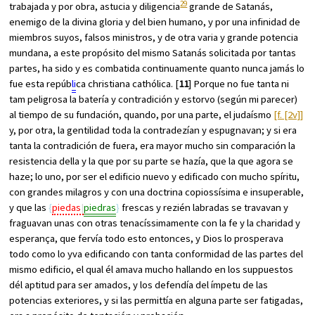
29
trabajada y por obra, astucia y diligencia
grande de Satanás,
enemigo de la divina gloria y del bien humano, y por una infinidad de
miembros suyos, falsos ministros, y de otra varia y grande potencia
mundana, a este propósito del mismo Satanás solicitada por tantas
partes, ha sido y es combatida continuamente quanto nunca jamás lo
fue esta repúb
li
ca christiana cathólica. [
11
] Porque no fue tanta ni
tam peligrosa la batería y contradición y estorvo (según mi parecer)
al tiempo de su fundación, quando, por una parte, el judaísmo
[f. [2v]]
y, por otra, la gentilidad toda la contradezían y espugnavan; y si era
tanta la contradición de fuera, era mayor mucho sin comparación la
resistencia della y la que por su parte se hazía, que la que agora se
haze; lo uno, por ser el edificio nuevo y edificado con mucho spíritu,
con grandes milagros y con una doctrina copiossísima e insuperable,
y que las
piedas
piedras
frescas y rezién labradas se travavan y
fraguavan unas con otras tenacíssimamente con la fe y la charidad y
esperança, que fervía todo esto entonces, y Dios lo prosperava
todo como lo yva edificando con tanta conformidad de las partes del
mismo edificio, el qual él amava mucho hallando en los suppuestos
dél aptitud para ser amados, y los defendía del ímpetu de las
potencias exteriores, y si las permittía en alguna parte ser fatigadas,