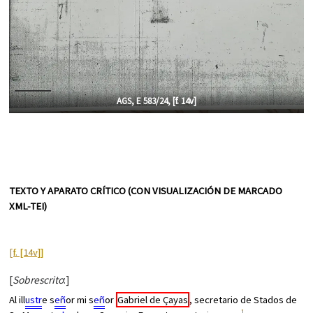
AGS, E 583/24, [f.
14v]
TEXTO Y APARATO CRÍTICO (CON VISUALIZACIÓN DE MARCADO
XML-TEI)
[f. [14v]]
[
Sobrescrito
:]
Al ill
ustr
e s
eñ
or mi s
eñ
or
Gabriel de Çayas
, secretario de Stados de
1