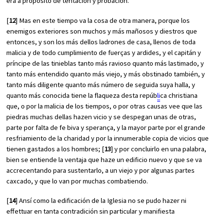
era a propósito de tentación y probación.
[
12
] Mas en este tiempo va la cosa de otra manera, porque los
enemigos exteriores son muchos y más mañosos y diestros que
entonces, y son los más dellos ladrones de casa, llenos de toda
malicia y de todo cumplimiento de fuerças y ardides, y el capitán y
príncipe de las tinieblas tanto más ravioso quanto más lastimado, y
tanto más entendido quanto más viejo, y más obstinado también, y
tanto más diligente quanto más número de seguida suya halla, y
quanto más conocida tiene la flaqueza desta repúb
li
ca christiana
que, o por la malicia de los tiempos, o por otras causas vee que las
piedras muchas dellas hazen vicio y se despegan unas de otras,
parte por falta de fe biva y sperança, y la mayor parte por el grande
resfriamiento de la charidad y por la innumerable copia de vicios que
tienen gastados a los hombres; [
13
] y por concluirlo en una palabra,
bien se entiende la ventaja que haze un edificio nuevo y que se va
accrecentando para sustentarlo, a un viejo y por algunas partes
caxcado, y que lo van por muchas combatiendo.
[
14
] Ansí como la edificación de la Iglesia no se pudo hazer ni
effettuar en tanta contradición sin particular y manifiesta