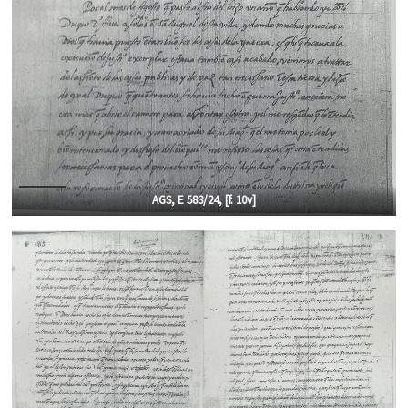
AGS, E 583/24, [f.
10v]