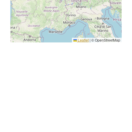
Leaflet
|
© OpenStreetMap