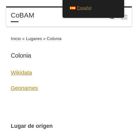
Español
Saltar al contenido
CoBAM
Search
Menú
Inicio
»
Lugares
»
Colonia
Colonia
Wikidata
Geonames
Lugar de origen