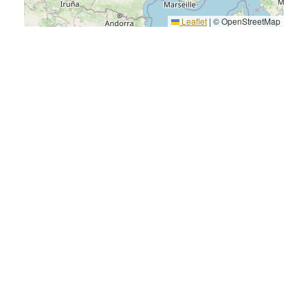
Leaflet
|
© OpenStreetMap