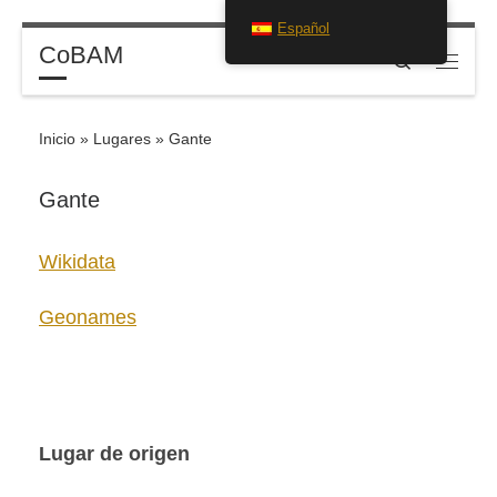
Español
Saltar al contenido
CoBAM
Search
Menú
Inicio
»
Lugares
»
Gante
Gante
Wikidata
Geonames
Lugar de origen