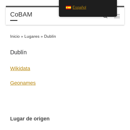
Español
Saltar al contenido
CoBAM
Search
Menú
Inicio
»
Lugares
»
Dublín
Dublín
Wikidata
Geonames
Lugar de origen