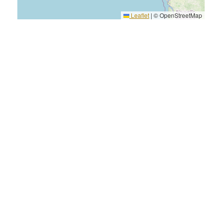
Leaflet
|
© OpenStreetMap