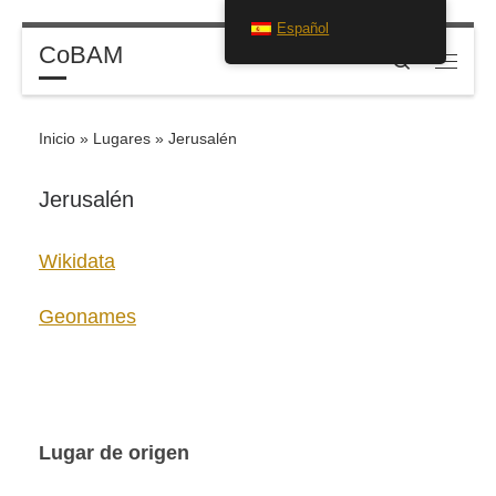
Español
Saltar al contenido
CoBAM
Search
Menú
Inicio
»
Lugares
»
Jerusalén
Jerusalén
Wikidata
Geonames
Lugar de origen