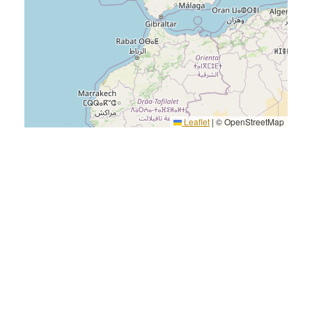
Leaflet
|
© OpenStreetMap