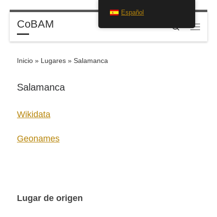
Español
Saltar al contenido
CoBAM
Search
Menú
Inicio
»
Lugares
»
Salamanca
Salamanca
Wikidata
Geonames
Lugar de origen