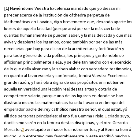
[
1
] Haviéndome Vuestra Excelencia mandado que yo diesse mi
parecer acerca de la institución de cáthedra perpetua de
Mathemáticas en Lovaina, digo brevemente que, dexando aparte los
loores de aquella facultad (porque ansí por ser la más cierta de
quantas humanamente se pueden saber, y la más delicada y que más
aviva y despierta los ingenios, como también por ser de las más
necesarias que hay para el uso de la architectura y fortificación y
para todo género de vida política, los príncipes y gente noble se
afficionan principalmente a ella, y se deleitan mucho con el exercicio
de lo que della alcanzan y la saben alabar con verdadero testimonio),
en quanto al favorescerla y confirmarla, tendrá Vuestra Excelencia
grande razón, y hará obra digna de sus propósitos en instituir en
aquella universidad una lección real destas artes y dotarla de
competente salario, porque uno de los lugares en donde se han
illustrado mucho las mathemáticas ha sido Lovaina en tiempo del
emperador padre del rey cathólico nuestro señor, el qual estatuyó
allí dos personas principales: el uno fue Gemma Frisio,
1
criado suyo,
doctíssimo varón en la teórica destas disciplinas, y el otro Gerardo
Mercator,
2
aventajado en hacer los instrumentos, y al Gemma honró
mucho, y lo entretuvo muy favorablemente, y este escribió mucho y