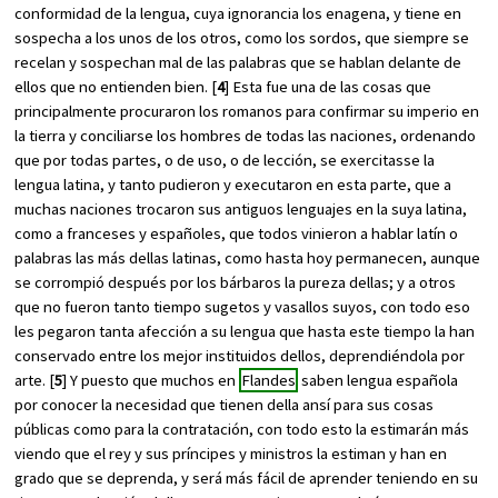
conformidad de la lengua, cuya ignorancia los enagena, y tiene en
sospecha a los unos de los otros, como los sordos, que siempre se
recelan y sospechan mal de las palabras que se hablan delante de
ellos que no entienden bien. [
4
] Esta fue una de las cosas que
principalmente procuraron los romanos para confirmar su imperio en
la tierra y conciliarse los hombres de todas las naciones, ordenando
que por todas partes, o de uso, o de lección, se exercitasse la
lengua latina, y tanto pudieron y executaron en esta parte, que a
muchas naciones trocaron sus antiguos lenguajes en la suya latina,
como a franceses y españoles, que todos vinieron a hablar latín o
palabras las más dellas latinas, como hasta hoy permanecen, aunque
se corrompió después por los bárbaros la pureza dellas; y a otros
que no fueron tanto tiempo sugetos y vasallos suyos, con todo eso
les pegaron tanta afección a su lengua que hasta este tiempo la han
conservado entre los mejor instituidos dellos, deprendiéndola por
arte. [
5
] Y puesto que muchos en
Flandes
saben lengua española
por conocer la necesidad que tienen della ansí para sus cosas
públicas como para la contratación, con todo esto la estimarán más
viendo que el rey y sus príncipes y ministros la estiman y han en
grado que se deprenda, y será más fácil de aprender teniendo en su