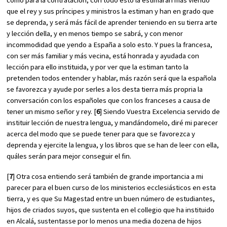
que el rey y sus príncipes y ministros la estiman y han en grado que
se deprenda, y será más fácil de aprender teniendo en su tierra arte
y lección della, y en menos tiempo se sabrá, y con menor
incommodidad que yendo a España a solo esto. Y pues la francesa,
con ser más familiar y más vecina, está honrada y ayudada con
lección para ello instituida, y por ver que la estiman tanto la
pretenden todos entender y hablar, más razón será que la española
se favorezca y ayude por serles a los desta tierra más propria la
conversación con los españoles que con los franceses a causa de
tener un mismo señor y rey. [
6
] Siendo Vuestra Excelencia servido de
instituir lección de nuestra lengua, y mandándomelo, diré mi parecer
acerca del modo que se puede tener para que se favorezca y
deprenda y ejercite la lengua, y los libros que se han de leer con ella,
quáles serán para mejor conseguir el fin.
[
7
] Otra cosa entiendo será también de grande importancia a mi
parecer para el buen curso de los ministerios ecclesiásticos en esta
tierra, y es que Su Magestad entre un buen número de estudiantes,
hijos de criados suyos, que sustenta en el collegio que ha instituido
en Alcalá, sustentasse por lo menos una media dozena de hijos