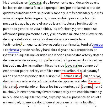
Mathemáticas en
Lovaina
, digo brevemente que, dexando aparte
1
los loores de aquella facultad (porque
ansí por ser la más cierta de
quantas humanamente se pueden saber, y la más delicada y que más
aviva y despierta los ingenios, como también por ser de las más
necesarias que hay para el uso de la architectura y fortificación y
para todo género de vida política, los príncipes y gente noble se
afficionan principalmente a ella, y se deleitan mucho con el exercicio
de lo que della alcanzan y la saben alabar con verdadero
2
testimonio),
en quanto al favorescerla y confirmarla, tendrá V
uestra
Exc
elencia
grande razón, y hará obra digna de sus propósitos en
instituir en aquella universidad una lección real destas artes y dotarla
3
de competente salario, porque
uno de los lugares en donde se han
illustrado mucho las mathemáticas ha sido
Lovaina
en tiempo del
emperador padre del rey cathólico nuestro señor, el qual estatuyó
allí dos personas principales: el uno fue
Gemma Frisio
, criado suyo,
doctíssimo varón en la teórica destas disciplinas, y el otro
Gerardo
Mercator
, aventajado en hacer los instrumentos, y al
Gemma
honró
mucho, y lo entretuvo muy favorablemente, y este escribió mucho y
muy bueno en aquella facultad, cuyo hijo vive al presente en aquella
universidad, no menos docto que el padre en la misma facultad,