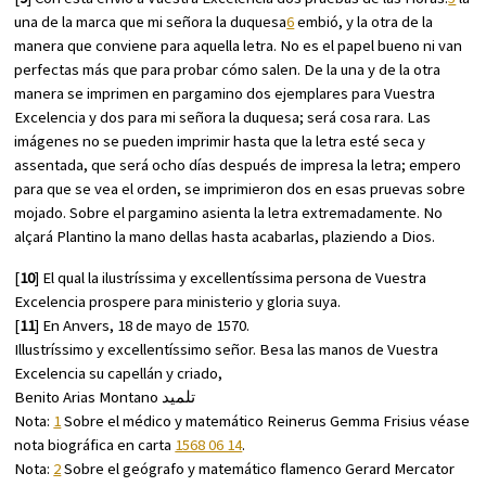
una de la marca que mi señora la duquesa
6
embió, y la otra de la
manera que conviene para aquella letra. No es el papel bueno ni van
perfectas más que para probar cómo salen. De la una y de la otra
manera se imprimen en pargamino dos ejemplares para Vuestra
Excelencia y dos para mi señora la duquesa; será cosa rara. Las
imágenes no se pueden imprimir hasta que la letra esté seca y
assentada, que será ocho días después de impresa la letra; empero
para que se vea el orden, se imprimieron dos en esas pruevas sobre
mojado. Sobre el pargamino asienta la letra extremadamente. No
alçará Plantino la mano dellas hasta acabarlas, plaziendo a Dios.
[
10
] El qual la ilustríssima y excellentíssima persona de Vuestra
Excelencia prospere para ministerio y gloria suya.
[
11
] En Anvers, 18 de mayo de 1570.
Illustríssimo y excellentíssimo señor. Besa las manos de Vuestra
Excelencia su capellán y criado,
Benito Arias Montano تلميد
Nota:
1
Sobre el médico y matemático Reinerus Gemma Frisius véase
nota biográfica en carta
1568 06 14
.
Nota:
2
Sobre el geógrafo y matemático flamenco Gerard Mercator