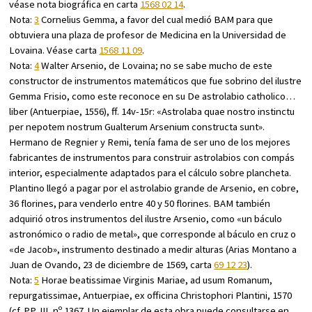
véase nota biográfica en carta
1568 02 14
.
Nota:
3
Cornelius Gemma, a favor del cual medió BAM para que
obtuviera una plaza de profesor de Medicina en la Universidad de
Lovaina. Véase carta
1568 11 09
.
Nota:
4
Walter Arsenio, de Lovaina; no se sabe mucho de este
constructor de instrumentos matemáticos que fue sobrino del ilustre
Gemma Frisio, como este reconoce en su
De astrolabio catholico…
liber
(Antuerpiae, 1556), ff. 14v-15r: «Astrolaba quae nostro instinctu
per nepotem nostrum Gualterum Arsenium constructa sunt».
Hermano de Regnier y Remi, tenía fama de ser uno de los mejores
fabricantes de instrumentos para construir astrolabios con compás
interior, especialmente adaptados para el cálculo sobre plancheta.
Plantino llegó a pagar por el astrolabio grande de Arsenio, en cobre,
36 florines, para venderlo entre 40 y 50 florines. BAM también
adquirió otros instrumentos del ilustre Arsenio, como «un báculo
astronómico o radio de metal», que corresponde al báculo en cruz o
«de Jacob», instrumento destinado a medir alturas (Arias Montano a
Juan de Ovando, 23 de diciembre de 1569, carta
69 12 23
).
Nota:
5
Horae beatissimae Virginis Mariae, ad usum Romanum,
repurgatissimae
, Antuerpiae, ex officina Christophori Plantini, 1570
(cf.
PP
, III, nº 1367. Un ejemplar de esta obra puede consultarse en