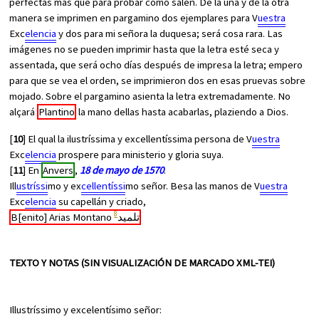
perfectas más que para probar cómo salen. De la una y de la otra
manera se imprimen en pargamino dos ejemplares para V
uestra
Exc
elencia
y dos para mi señora la duquesa; será cosa rara. Las
imágenes no se pueden imprimir hasta que la letra esté seca y
assentada, que será ocho días después de impresa la letra; empero
para que se vea el orden, se imprimieron dos en esas pruevas sobre
mojado. Sobre el pargamino asienta la letra extremadamente. No
alçará
Plantino
la mano dellas hasta acabarlas, plaziendo a Dios.
[
10
] El qual la ilustríssima y excellentíssima persona de V
uestra
Exc
elencia
prospere para ministerio y gloria suya.
[
11
] En
Anvers
,
18 de mayo de 1570
.
Ill
ustríssi
mo y ex
cellentíssi
mo señor. Besa las manos de V
uestra
Exc
elencia
su capellán y criado,
8
B[enito] Arias Montano تلميد
TEXTO Y NOTAS (SIN VISUALIZACIÓN DE MARCADO XML-TEI)
Illustríssimo y excelentísimo señor: