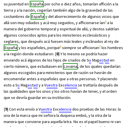
su juventud en
España
por ocho o diez años, tomarían affición a la
tierra y a la nación, cogerían también algo de la gravedad de las
costumbres de
España
y del aborrecimiento de algunos vicios que
5
allá son muy odiados y acá muy seguidos, y afficionarse ían
a la
manera del gobierno temporal y espiritual de allá, y destos saldrían
algunos conocidos aptos para los ministerios ecclesiásticos y
seglares, que después acá fuesen más leales y inclinados al rey de
6
7
España
y los españoles, porque
siempre se afficionan
los hombres
a la región donde estudiaron. [
8
] Y lo mesmo se podría hazer
enviando acá algunos de los hijos de criados de S
u
Mag
es
t
ad
en
cierto número, que estudiasen en
Lovaina
, de los quales quedarían
algunos escogidos para ministerios que de razón se havrán de
encomendar antes a españoles que a otras personas. Y placiendo
esto a S
u
Mag
es
t
ad
y a V
uestra
Exc
elencia
se trattaría después de
las qualidades que los unos y los otros havían de tener, y el orden
que se devría guardar en su institución.
[
9
] Con esta envío a V
uestra
Exc
elencia
dos pruebas de las
Horas
: la
una de la marca que mi señora la duquesa embió, y la otra de la
manera que conviene para aquella letra. No es el papel bueno ni van