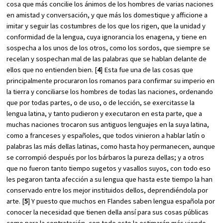
cosa que más concilie los ánimos de los hombres de varias naciones
en amistad y conversación, y que más los domestique y afficione a
imitar y seguir las costumbres de los que los rigen, que la unidad y
conformidad de la lengua, cuya ignorancia los enagena, y tiene en
sospecha a los unos de los otros, como los sordos, que siempre se
recelan y sospechan mal de las palabras que se hablan delante de
ellos que no entienden bien. [
4
] Esta fue una de las cosas que
principalmente procuraron los romanos para confirmar su imperio en
la tierra y conciliarse los hombres de todas las naciones, ordenando
que por todas partes, o de uso, o de lección, se exercitasse la
lengua latina, y tanto pudieron y executaron en esta parte, que a
muchas naciones trocaron sus antiguos lenguajes en la suya latina,
como a franceses y españoles, que todos vinieron a hablar latín o
palabras las más dellas latinas, como hasta hoy permanecen, aunque
se corrompió después por los bárbaros la pureza dellas; y a otros
que no fueron tanto tiempo sugetos y vasallos suyos, con todo eso
les pegaron tanta afección a su lengua que hasta este tiempo la han
conservado entre los mejor instituidos dellos, deprendiéndola por
arte. [
5
] Y puesto que muchos en Flandes saben lengua española por
conocer la necesidad que tienen della ansí para sus cosas públicas
como para la contratación, con todo esto la estimarán más viendo