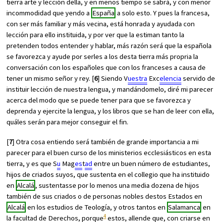
tierra arte y lección della, y en menos tiempo se sabrá, y con menor
incommodidad que yendo a
España
a solo esto. Y pues la francesa,
con ser más familiar y más vecina, está honrada y ayudada con
lección para ello instituida, y por ver que la estiman tanto la
pretenden todos entender y hablar, más razón será que la española
se favorezca y ayude por serles a los desta tierra más propria la
conversación con los españoles que con los franceses a causa de
tener un mismo señor y rey. [
6
] Siendo V
uestra
Exc
elencia
servido de
instituir lección de nuestra lengua, y mandándomelo, diré mi parecer
acerca del modo que se puede tener para que se favorezca y
deprenda y ejercite la lengua, y los libros que se han de leer con ella,
quáles serán para mejor conseguir el fin.
[
7
] Otra cosa entiendo será también de grande importancia a mi
parecer para el buen curso de los ministerios ecclesiásticos en esta
tierra, y es que S
u
Mag
es
t
ad
entre un buen número de estudiantes,
hijos de criados suyos, que sustenta en el collegio que ha instituido
en
Alcalá
, sustentasse por lo menos una media dozena de hijos
también de sus criados o de personas nobles destos Estados en
Alcalá
en los estudios de Teología, y otros tantos en
Salamanca
en
4
la facultad de Derechos, porque
estos, allende que, con criarse en