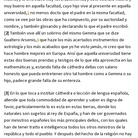
muy bueno en aquella facultad, cuyo hijo vive al presente en aquella
universidad,
3
no menos docto que el padre en la misma facultad,
como se vee por las obras que ha compuesto, por su auctoridad y
nombre, y también glosando y declarando lo que el padre escribió.
[
2
] También vive allí un sobrino del mismo Gemma que se dize
Gualtero Arsenio,
4
que haze los más acertados instrumentos de
astrología y los más acabados que yo he visto jamás, ni creo que los
hace hombre mejores en Europa. Ansí que aquella universidad tiene
estas dos buenas prendas y testigos de lo que ella aprovecha en las
mathemáticas y, estando falta de cáthedra dellas con salario
honesto que pueda entretener otro tal hombre como a Gemma o su
hijo, padece grande falta de su entereza.
[
3
] En lo que toca a instituir cáthedra o lección de lengua española,
allende que toda commodidad de aprender y saber es digna de
favor, particularmente lo es esta en estas tierras, donde los
naturales son sugetos al rey de España, y han de ser governados
por ministros españoles los más principales dellos, con los quales
han de tener tratto e intelligencia todos los otros ministros de la
república y todo el pueblo. Y después del hecho de la religión no hay