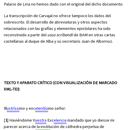
Palacio de Liria no hemos dado con el original del dicho documento.
La transcripción de Carvajal no ofrece tampoco los datos del
sobrescrito. El desarrollo de abreviaturas y otros aspectos
relacionados con las grafías y elementos epistolares ha sido
reconstruido a partir del
usus scribendi
de BAM en otras cartas
castellanas al duque de Alba y su secretario Juan de Albornoz.
TEXTO Y APARATO CRÍTICO (CON VISUALIZACIÓN DE MARCADO
XML-TEI)
Ill
ustríssi
mo y exc
elentísi
mo señor:
[
1
] Haviéndome V
uestra
Exc
elencia
mandado que yo diesse mi
parecer acerca de la institución de cáthedra perpetua de