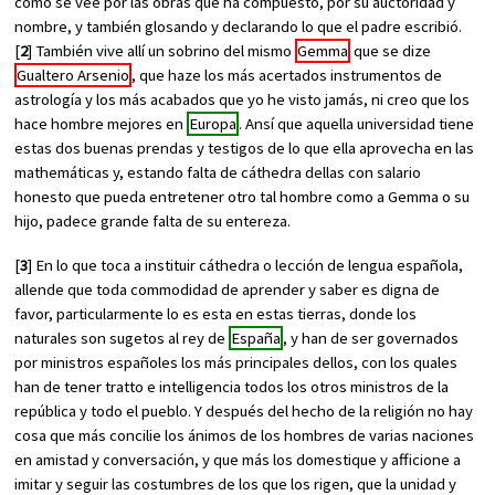
como se vee por las obras que ha compuesto, por su auctoridad y
nombre, y también glosando y declarando lo que el padre escribió.
[
2
] También vive allí un sobrino del mismo
Gemma
que se dize
Gualtero Arsenio
, que haze los más acertados instrumentos de
astrología y los más acabados que yo he visto jamás, ni creo que los
hace hombre mejores en
Europa
. Ansí que aquella universidad tiene
estas dos buenas prendas y testigos de lo que ella aprovecha en las
mathemáticas y, estando falta de cáthedra dellas con salario
honesto que pueda entretener otro tal hombre como a Gemma o su
hijo, padece grande falta de su entereza.
[
3
] En lo que toca a instituir cáthedra o lección de lengua española,
allende que toda commodidad de aprender y saber es digna de
favor, particularmente lo es esta en estas tierras, donde los
naturales son sugetos al rey de
España
, y han de ser governados
por ministros españoles los más principales dellos, con los quales
han de tener tratto e intelligencia todos los otros ministros de la
república y todo el pueblo. Y después del hecho de la religión no hay
cosa que más concilie los ánimos de los hombres de varias naciones
en amistad y conversación, y que más los domestique y afficione a
imitar y seguir las costumbres de los que los rigen, que la unidad y