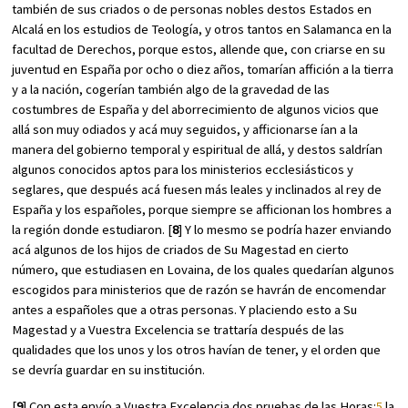
también de sus criados o de personas nobles destos Estados en
Alcalá en los estudios de Teología, y otros tantos en Salamanca en la
facultad de Derechos, porque estos, allende que, con criarse en su
juventud en España por ocho o diez años, tomarían affición a la tierra
y a la nación, cogerían también algo de la gravedad de las
costumbres de España y del aborrecimiento de algunos vicios que
allá son muy odiados y acá muy seguidos, y afficionarse ían a la
manera del gobierno temporal y espiritual de allá, y destos saldrían
algunos conocidos aptos para los ministerios ecclesiásticos y
seglares, que después acá fuesen más leales y inclinados al rey de
España y los españoles, porque siempre se afficionan los hombres a
la región donde estudiaron. [
8
] Y lo mesmo se podría hazer enviando
acá algunos de los hijos de criados de Su Magestad en cierto
número, que estudiasen en Lovaina, de los quales quedarían algunos
escogidos para ministerios que de razón se havrán de encomendar
antes a españoles que a otras personas. Y placiendo esto a Su
Magestad y a Vuestra Excelencia se trattaría después de las
qualidades que los unos y los otros havían de tener, y el orden que
se devría guardar en su institución.
[
9
] Con esta envío a Vuestra Excelencia dos pruebas de las
Horas
:
5
la