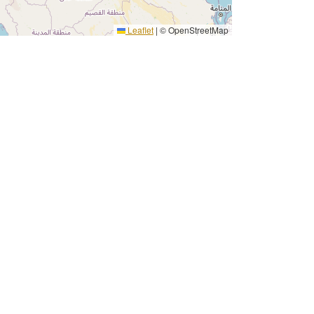
Leaflet
|
© OpenStreetMap