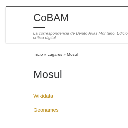
Saltar al contenido
CoBAM
La correspondencia de Benito Arias Montano. Edici
crítica digital
Inicio
»
Lugares
»
Mosul
Mosul
Wikidata
Geonames