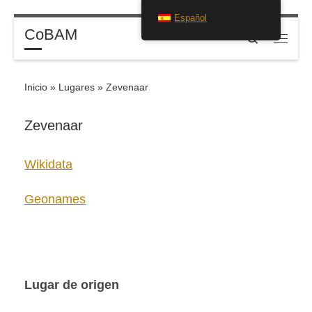
Español
Saltar al contenido
CoBAM
Search
Menú
Inicio
»
Lugares
»
Zevenaar
Zevenaar
Wikidata
Geonames
Lugar de origen