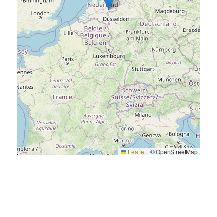
Leaflet
|
© OpenStreetMap