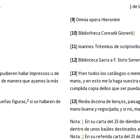
.
} de la mejor impres
[
9
] Omnia opera Hieronimi
[
10
]
Bibliotheca
Conradii Gisnerii
8
[
11
] Ioannes Tritemius
de scriptorib
[
12
]
Biblioteca Sacra
a F. Sixto Sene
 pudieren hallar impressos u de
[
13
] Yten todos los catálogos o memo
, de manera que ayamos la más
mano, y en esto me la haga vuestra
cumplida copia dellos que ser pueda
2
ueñas figuras,
si se hallaren de
[
13
] Media dozena de lienços, paisag
mano buena y regocijada; y si no, ma
Nota:
1
En su carta del 23 de diembr
dentro de unos baúles destinados al 
Nota:
2
En su referida carta del 23 