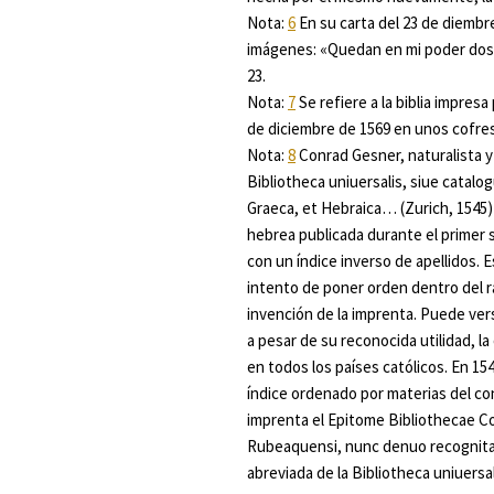
Nota:
6
En su carta del 23 de diembr
imágenes: «Quedan en mi poder dos 
23.
Nota:
7
Se refiere a la biblia impres
de diciembre de 1569 en unos cofres 
Nota:
8
Conrad Gesner, naturalista y
Bibliotheca uniuersalis, siue catalo
Graeca, et Hebraica…
(Zurich, 1545)
hebrea publicada durante el primer s
con un índice inverso de apellidos. Es
intento de poner orden dentro del r
invención de la imprenta. Puede vers
a pesar de su reconocida utilidad, la
en todos los países católicos. En 15
índice ordenado por materias del co
imprenta el
Epitome Bibliothecae C
Rubeaquensi, nunc denuo recognita
abreviada de la
Bibliotheca uniuersal