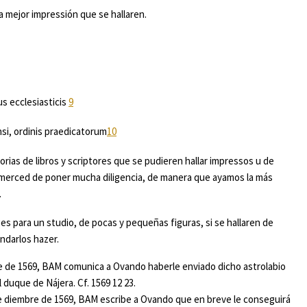
sión que se hallaren.
us ecclesiasticis
9
nsi, ordinis praedicatorum
10
rias de libros y scriptores que se pudieren hallar impressos u de
 merced de poner mucha diligencia, de manera que ayamos la más
.
es para un studio, de pocas y pequeñas figuras, si se hallaren de
ndarlos hazer.
e de 1569, BAM comunica a Ovando haberle enviado dicho astrolabio
duque de Nájera. Cf. 1569 12 23.
de diembre de 1569, BAM escribe a Ovando que en breve le conseguirá