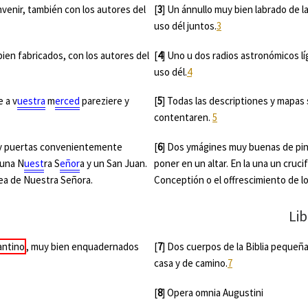
venir, también con los autores del
[
3
] Un ánnullo muy bien labrado de 
uso dél juntos.
3
ien fabricados, con los autores del
[
4
] Uno u dos radios astronómicos l
uso dél.
4
e a v
uestra
m
erced
pareziere y
[
5
] Todas las descriptiones y mapas
contentaren.
5
 y puertas convenientemente
[
6
] Dos ymágines muy buenas de pin
 una N
uest
ra S
eñor
a y un San Juan.
poner en un altar. En la una un cruci
 sea de Nuestra Señora.
Conceptión o el offrescimiento de l
Libro
antino
, muy bien enquadernados
[
7
] Dos cuerpos de la Biblia pequeñ
casa y de camino.
7
[
8
] Opera omnia Augustini