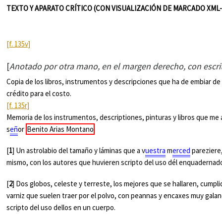
TEXTO Y APARATO CRÍTICO (CON VISUALIZACIÓN DE MARCADO XML-
[f. 135v]
[
Anotado por otra mano, en el margen derecho, con escrit
Copia de los libros, instrumentos y descripciones que ha de embiar d
crédito para el costo.
[f. 135r]
Memoria de los instrumentos, descriptiones, pinturas y libros que me
s
eñ
or
Benito Arias Montano
[
1
] Un astrolabio del tamaño y láminas que a v
uestra
m
erced
pareziere,
mismo, con los autores que huvieren scripto del uso dél enquadernad
[
2
] Dos globos, celeste y terreste, los mejores que se hallaren, cumpl
varniz que suelen traer por el polvo, con peannas y encaxes muy galan
scripto del uso dellos en un cuerpo.