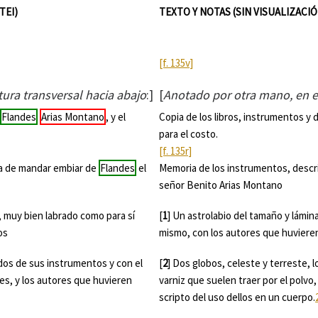
TEI)
TEXTO Y NOTAS (SIN VISUALIZACI
[f. 135v]
ura transversal hacia abajo
:]
[
Anotado por otra mano, en el
e
Flandes
Arias Montano
, y el
Copia de los libros, instrumentos y 
para el costo.
[f. 135r]
 a de mandar embiar de
Flandes
el
Memoria de los instrumentos, descri
señor Benito Arias Montano
 muy bien labrado como para sí
[
1
] Un astrolabio del tamaño y lámi
os
mismo, con los autores que huviere
idos de sus instrumentos y con el
[
2
] Dos globos, celeste y terreste, 
es, y los autores que huvieren
varniz que suelen traer por el polv
scripto del uso dellos en un cuerpo.