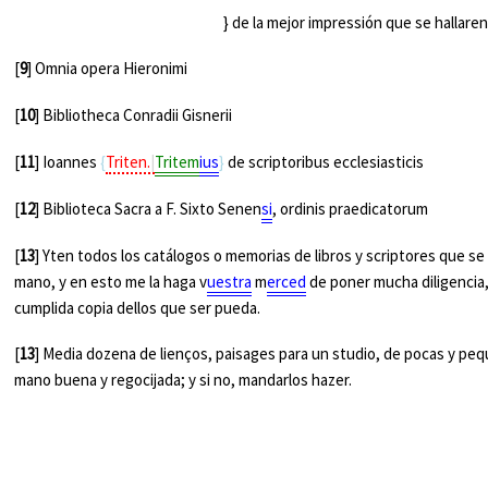
} de la mejor impressión que se hallaren
[
9
] Omnia opera Hieronimi
[
10
]
Bibliotheca
Conradii Gisnerii
[
11
] Ioannes
Triten.
Tritem
ius
de scriptoribus ecclesiasticis
[
12
]
Biblioteca Sacra
a F. Sixto Senen
si
, ordinis praedicatorum
[
13
] Yten todos los catálogos o memorias de libros y scriptores que se
mano, y en esto me la haga v
uestra
m
erced
de poner mucha diligencia
cumplida copia dellos que ser pueda.
[
13
] Media dozena de lienços, paisages para un studio, de pocas y peq
mano buena y regocijada; y si no, mandarlos hazer.