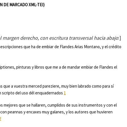
ÓN DE MARCADO XML-TEI)
 margen derecho, con escritura transversal hacia abajo
:]
descripciones que ha de embiar de Flandes Arias Montano, y el crédito
ptiones, pinturas y libros que me a de mandar embiar de Flandes el
nas que a vuestra merced pareziere, muy bien labrado como para sí
n scripto del uso dél enquadernados
1
los mejores que se hallaren, cumplidos de sus instrumentos y con el
o, con peannas y encaxes muy galanes, y los autores que huvieren
2