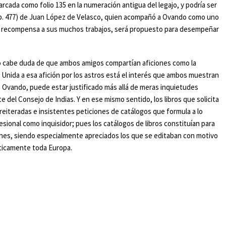
cada como folio 135 en la numeración antigua del legajo, y podría ser
 p. 477) de Juan López de Velasco, quien acompañó a Ovando como uno
, en recompensa a sus muchos trabajos, será propuesto para desempeñar
no cabe duda de que ambos amigos compartían aficiones como la
. Unida a esa afición por los astros está el interés que ambos muestran
de Ovando, puede estar justificado más allá de meras inquietudes
 del Consejo de Indias. Y en ese mismo sentido, los libros que solicita
reiteradas e insistentes peticiones de catálogos que formula a lo
ional como inquisidor; pues los catálogos de libros constituían para
iones, siendo especialmente apreciados los que se editaban con motivo
ácticamente toda Europa.