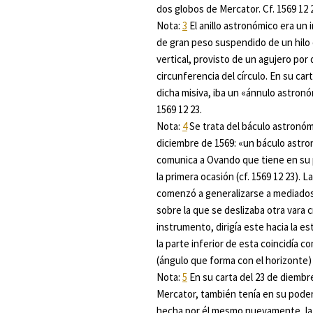
dos globos de Mercator. Cf. 1569 12 
Nota:
3
El anillo astronómico era un
de gran peso suspendido de un hilo 
vertical, provisto de un agujero por
circunferencia del círculo. En su ca
dicha misiva, iba un «ánnulo astron
1569 12 23.
Nota:
4
Se trata del báculo astronómi
diciembre de 1569: «un báculo astr
comunica a Ovando que tiene en su p
la primera ocasión (cf. 1569 12 23). 
comenzó a generalizarse a mediados 
sobre la que se deslizaba otra vara 
instrumento, dirigía este hacia la es
la parte inferior de esta coincidía con
(ángulo que forma con el horizonte) 
Nota:
5
En su carta del 23 de diembr
Mercator, también tenía en su poder
hecha por él mesmo nuevamente, la m