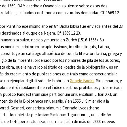
e de 1569, BAM escribe a Ovando lo siguiente sobre estas dos
retablos, acabados conforme a como v. m. los demanda». Cf. 1569 12
a por Plantino ese mismo año en 8º. Dicha biblia fue enviada antes del 23
destinados al duque de Najera. Cf. 1569 12 23.
 humanista suizo, nacido y muerto en Zurich (1516-1565). Su
gus omnium scriptorum locupletissimus, in tribus linguis, Latina,
 constituye un catálogo alfabético de toda la literatura latina, griega y
iglo de la imprenta, ordenado por los nombres de pila de los autores,
ta obra, que le ha valido el título de «padre de la bibliografía», es un
ápido crecimiento de publicaciones que trajo como consecuencia la
e un ejemplar digitalizado de la obra en
Google Books
. Sin embargo, y
 obra entró rápidamente en el índice de libros prohibidos y fue retirada
48 publicó
Pandectarum siue partitionum uniuersalium… libri XXI
, un
ntenido de la
Bibliotheca uniuersalis
. Y en 1555 J. Simler dio a la
onradi Gesneri, conscripta primum a Conrado Lycosthene
 et… locupletata per Iosiam Simlerum Tigurinum…
, una edición
is
de 1545, pero actualizada con la adición de más de 2.000 nuevos