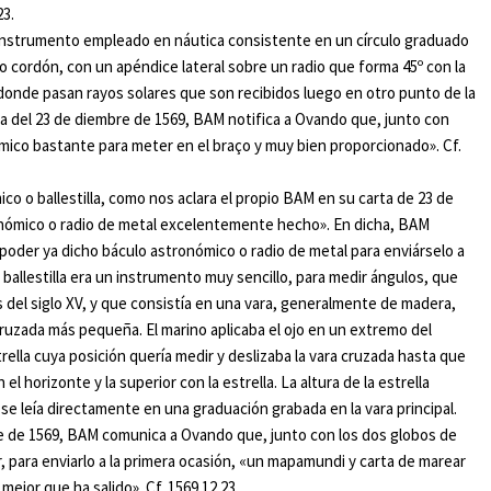
23.
 instrumento empleado en náutica consistente en un círculo graduado
o cordón, con un apéndice lateral sobre un radio que forma 45º con la
 donde pasan rayos solares que son recibidos luego en otro punto de la
rta del 23 de diembre de 1569, BAM notifica a Ovando que, junto con
ómico bastante para meter en el braço y muy bien proporcionado». Cf.
co o ballestilla, como nos aclara el propio BAM en su carta de 23 de
onómico o radio de metal excelentemente hecho». En dicha, BAM
oder ya dicho báculo astronómico o radio de metal para enviárselo a
La ballestilla era un instrumento muy sencillo, para medir ángulos, que
del siglo XV, y que consistía en una vara, generalmente de madera,
cruzada más pequeña. El marino aplicaba el ojo en un extremo del
trella cuya posición quería medir y deslizaba la vara cruzada hasta que
 el horizonte y la superior con la estrella. La altura de la estrella
se leía directamente en una graduación grabada en la vara principal.
e de 1569, BAM comunica a Ovando que, junto con los dos globos de
, para enviarlo a la primera ocasión, «un mapamundi y carta de marear
ejor que ha salido». Cf. 1569 12 23.