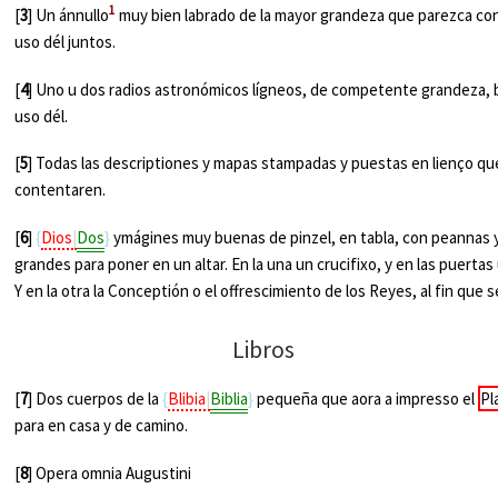
1
[
3
] Un ánnullo
muy bien labrado de la mayor grandeza que parezca con
uso dél juntos.
[
4
] Uno u dos radios astronómicos lígneos, de competente grandeza, b
uso dél.
[
5
] Todas las descriptiones y mapas stampadas y puestas en lienço qu
contentaren.
[
6
]
Dios
Dos
ymágines muy buenas de pinzel, en tabla, con peannas
grandes para poner en un altar. En la una un crucifixo, y en las puertas
Y en la otra la Conceptión o el offrescimiento de los Reyes, al fin que
Libros
[
7
] Dos cuerpos de la
Blibia
Biblia
pequeña que aora a impresso el
Pl
para en casa y de camino.
[
8
] Opera omnia Augustini