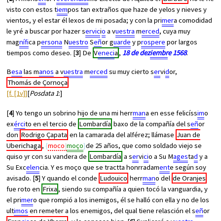
visto con estos t
iem
pos tan extraños que haze de yelos y nieves y
vientos, y el estar él lexos de mi posada; y con la pri
mer
a comodidad
le yré a buscar por hazer s
ervic
i
o
a v
uestra
m
erced
, cuya muy
mag
nífi
ca p
ersona
N
uestro
S
eñ
or g
uarde
y p
rospere
por largos
tiempos como deseo. [
3
] De
V
eneci
a
,
18 de dez
iembr
e 1568
.
B
esa
las m
anos
a v
uestra
m
erced
su muy cierto s
er
vi
d
or,
Thomás de Çornoça
[f. [1v]]
[
Posdata 1
:]
[
4
] Yo tengo un sobrino hijo de una mi herr
man
a en esse felicíss
im
o
ex
érci
to en el tercio de
Lombardía
baxo de la compañía del s
eñ
or
don
Rodrigo Çapata
en la camarada del alférez; llámase
Juan de
Uberichaga
,
moco
moço
de 25 años, que como soldado viejo se
quiso yr con su vandera de
Lombardía
a s
er
vi
ci
o a Su M
ages
ta
d
y a
Su Exc
elen
cia. Y es moço que se tractta honrradam
ent
e según soy
avisado. [
5
] Y quando el conde
Ludouico
herr
man
o del
de Oranjes
fue roto en
Frixa
, siendo su compañía a quien tocó la vanguardia, y
el pri
mer
o que rompió a los inemigos, él se halló con ella y no de los
ult
imos
en remeter a los enemigos, del qual tiene relasción el s
eñ
or