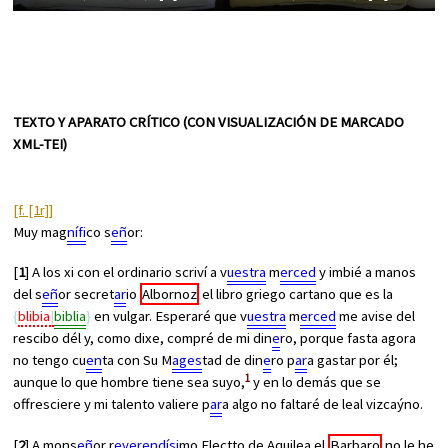
TEXTO Y APARATO CRÍTICO (CON VISUALIZACIÓN DE MARCADO
XML-TEI)
[f. [1r]]
Muy mag
nífi
co s
eñ
or:
[
1
] A los xi con el ordinario scriví a v
uestra
m
erced
y imbié a manos
del s
eñ
or secret
ar
io
Albornoz
el libro griego cartano que es la
blibia
biblia
en vulgar. Esperaré que v
uestra
m
erced
me avise del
rescibo dél y, como dixe, compré de mi din
e
ro, porque fasta agora
no tengo cu
en
ta con Su M
ages
tad de din
e
ro p
ar
a gastar por él;
1
aunque lo que hombre tiene sea suyo,
y en lo demás que se
offresciere y mi talento valiere p
ar
a algo no faltaré de leal vizcaýno.
[
2
] A mons
eñ
or r
everendísi
mo Electto de Aquilea el
Barbaro
no le he