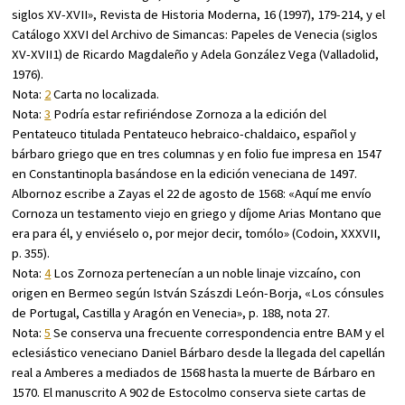
siglos XV-XVII»,
Revista de Historia Moderna
, 16 (1997), 179-214, y el
Catálogo XXVI del Archivo de Simancas: Papeles de Venecia (siglos
XV-XVII1)
de Ricardo Magdaleño y Adela González Vega (Valladolid,
1976).
Nota:
2
Carta no localizada.
Nota:
3
Podría estar refiriéndose Zornoza a la edición del
Pentateuco titulada
Pentateuco hebraico-chaldaico, español y
bárbaro griego
que en tres columnas y en folio fue impresa en 1547
en Constantinopla basándose en la edición veneciana de 1497.
Albornoz escribe a Zayas el 22 de agosto de 1568: «Aquí me envío
Cornoza un testamento viejo en griego y díjome Arias Montano que
era para él, y enviéselo o, por mejor decir, tomólo» (
Codoin
, XXXVII,
p. 355).
Nota:
4
Los Zornoza pertenecían a un noble linaje vizcaíno, con
origen en Bermeo según István Szászdi León-Borja, «Los cónsules
de Portugal, Castilla y Aragón en Venecia», p. 188, nota 27.
Nota:
5
Se conserva una frecuente correspondencia entre BAM y el
eclesiástico veneciano Daniel Bárbaro desde la llegada del capellán
real a Amberes a mediados de 1568 hasta la muerte de Bárbaro en
1570. El manuscrito A 902 de Estocolmo conserva siete cartas de