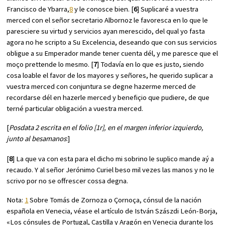
Francisco de Ybarra,
8
y le conosce bien. [
6
] Suplicaré a vuestra
merced con el señor secretario Albornoz le favoresca en lo que le
paresciere su virtud y servicios ayan merescido, del qual yo fasta
agora no he scripto a Su Excelencia, deseando que con sus servicios
obligue a su Emperador mande tener cuenta dél, y me paresce que el
moço prettende lo mesmo. [
7
] Todavía en lo que es justo, siendo
cosa loable el favor de los mayores y señores, he querido suplicar a
vuestra merced con conjuntura se degne hazerme merced de
recordarse dél en hazerle merced y benefiçio que pudiere, de que
terné particular obligación a vuestra merced.
[
Posdata 2 escrita en el folio [1r], en el margen inferior izquierdo,
junto al besamanos
:]
[
8
] La que va con esta para el dicho mi sobrino le suplico mande aý a
recaudo. Y al señor Jerónimo Curiel beso mil vezes las manos y no le
scrivo por no se offrescer cossa degna.
Nota:
1
Sobre Tomás de Zornoza o Çornoça, cónsul de la nación
española en Venecia, véase el artículo de István Szászdi León-Borja,
«Los cónsules de Portugal, Castilla y Aragón en Venecia durante los