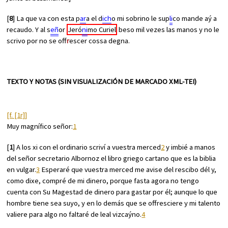
[
8
] La que va con esta p
ar
a el d
ich
o mi sobrino le sup
li
co mande aý a
recaudo. Y al s
eñ
or
Jeró
ni
mo Curiel
beso mil vezes las manos y no le
scrivo por no se off
r
escer cossa degna.
TEXTO Y NOTAS (SIN VISUALIZACIÓN DE MARCADO XML-TEI)
[f. [1r]]
Muy magnífico señor:
1
[
1
] A los xi con el ordinario scriví a vuestra merced
2
y imbié a manos
del señor secretario Albornoz el libro griego cartano que es la biblia
en vulgar.
3
Esperaré que vuestra merced me avise del rescibo dél y,
como dixe, compré de mi dinero, porque fasta agora no tengo
cuenta con Su Magestad de dinero para gastar por él; aunque lo que
hombre tiene sea suyo, y en lo demás que se offresciere y mi talento
valiere para algo no faltaré de leal vizcaýno.
4