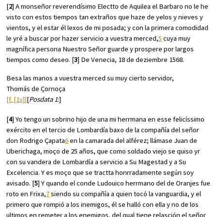
[
2
] A monseñor reverendísimo Electto de Aquilea el Barbaro no le he
visto con estos tiempos tan extraños que haze de yelos y nieves y
vientos, y el estar él lexos de mi posada; y con la primera comodidad
le yré a buscar por hazer servicio a vuestra merced,
5
cuya muy
magnífica persona Nuestro Señor guarde y prospere por largos
tiempos como deseo. [
3
] De Venecia, 18 de deziembre 1568.
Besa las manos a vuestra merced su muy cierto servidor,
Thomás de Çornoça
[f. [1v]]
[
Posdata 1
:]
[
4
] Yo tengo un sobrino hijo de una mi herrmana en esse felicíssimo
exército en el tercio de Lombardía baxo de la compañía del señor
don Rodrigo Çapata
6
en la camarada del alférez; llámase Juan de
Uberichaga, moço de 25 años, que como soldado viejo se quiso yr
con su vandera de Lombardía a servicio a Su Magestad y a Su
Excelencia. Y es moço que se tractta honrradamente según soy
avisado. [
5
] Y quando el conde Ludouico herrmano del de Oranjes fue
roto en Frixa,
7
siendo su compañía a quien tocó la vanguardia, y el
primero que rompió a los inemigos, él se halló con ella y no de los
ultimos en remeter a los enemigos, del qual tiene relasción el señor