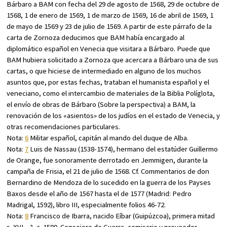
Bárbaro a BAM con fecha del 29 de agosto de 1568, 29 de octubre de
1568, 1 de enero de 1569, 1 de marzo de 1569, 16 de abril de 1569, 1
de mayo de 1569 y 23 de julio de 1569. A partir de este párrafo de la
carta de Zornoza deducimos que BAM había encargado al
diplomático español en Venecia que visitara a Bárbaro. Puede que
BAM hubiera solicitado a Zornoza que acercara a Bárbaro una de sus
cartas, o que hiciese de intermediado en alguno de los muchos
asuntos que, por estas fechas, trataban el humanista español y el
veneciano, como el intercambio de materiales de la Biblia Políglota,
el envío de obras de Bárbaro (
Sobre la perspectiva
) a BAM, la
renovación de los «asientos» de los judíos en el estado de Venecia, y
otras recomendaciones particulares.
Nota:
6
Militar español, capitán al mando del duque de Alba.
Nota:
7
Luis de Nassau (1538-1574), hermano del estatúder Guillermo
de Orange, fue sonoramente derrotado en Jemmigen, durante la
campaña de Frisia, el 21 de julio de 1568. Cf.
Commentarios de don
Bernardino de Mendoza de lo sucedido en la guerra de los Payses
Baxos desde el año de 1567 hasta el de 1577
(Madrid: Pedro
Madrigal, 1592), libro III, especialmente folios 46-72.
Nota:
8
Francisco de Ibarra, nacido Eíbar (Guipúzcoa), primera mitad