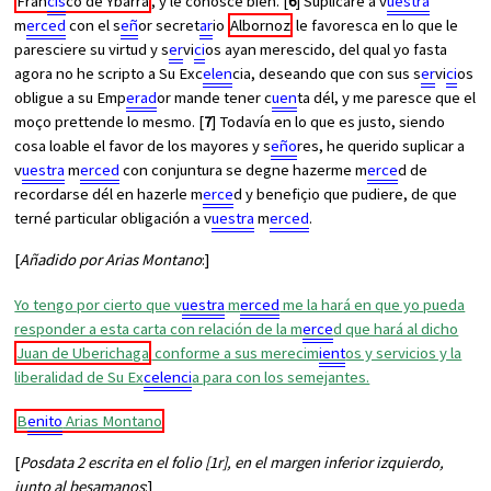
Fran
cis
co de Ybarra
, y le conosce bien. [
6
] Suplicaré a v
uestra
m
erced
con el s
eñ
or secret
ar
io
Albornoz
le favoresca en lo que le
paresciere su virtud y s
er
vi
ci
os ayan merescido, del qual yo fasta
agora no he scripto a Su Exc
elen
cia, deseando que con sus s
er
vi
ci
os
obligue a su Emp
erad
or mande tener c
uen
ta dél, y me paresce que el
moço prettende lo mesmo. [
7
] Todavía en lo que es justo, siendo
cosa loable el favor de los mayores y s
eño
res, he querido suplicar a
v
uestra
m
erced
con conjuntura se degne hazerme m
erce
d de
recordarse dél en hazerle m
erce
d y benefiçio que pudiere, de que
terné particular obligación a v
uestra
m
erced
.
[
Añadido por Arias Montano
:]
Yo tengo por cierto que v
uestra
m
erced
me la hará en que yo pueda
responder a esta carta con relación de la m
erce
d que hará al dicho
Juan de Uberichaga
conforme a sus merecim
ient
os y servicios y la
liberalidad de Su Ex
celenci
a para con los semejantes.
B
enito
Arias Montano
[
Posdata 2 escrita en el folio [1r], en el margen inferior izquierdo,
junto al besamanos
:]