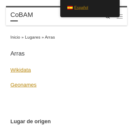
Español
Saltar al contenido
CoBAM
Search
Menú
Inicio
»
Lugares
»
Arras
Arras
Wikidata
Geonames
Lugar de origen