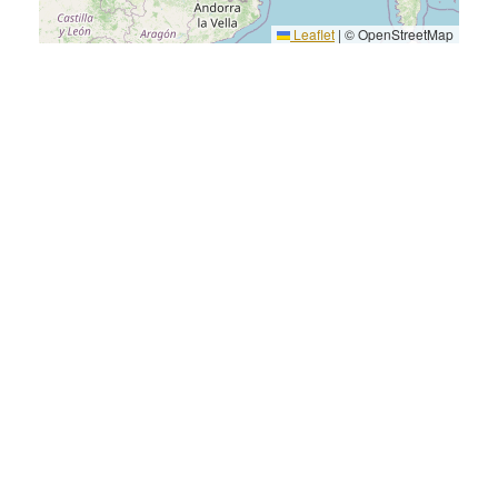
Leaflet
|
© OpenStreetMap